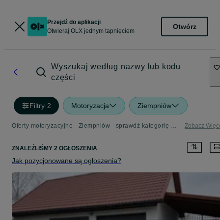
Przejdź do aplikacji
Otwórz
Otwieraj OLX jednym tapnięciem
Wyszukaj według nazwy lub kodu
części
Filtry
·
2
Motoryzacja
Ziempniów
Oferty motoryzacyjne - Ziempniów - sprawdź kategorię Motoryzacja
Zobacz Więc
ZNALEŹLIŚMY 2 OGŁOSZENIA
Jak pozycjonowane są ogłoszenia?