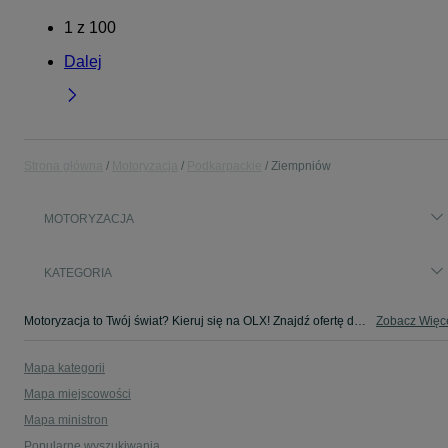
1
z
100
Dalej
Strona główna
Motoryzacja
Podkarpackie
Ziempniów
MOTORYZACJA
KATEGORIA
Motoryzacja to Twój świat? Kieruj się na OLX! Znajdź ofertę dla siebie w kategorii Motoryzacja na OLX - Ziempniów i okolice!
Zobacz Więc
Mapa kategorii
Mapa miejscowości
Mapa ministron
Popularne wyszukiwania