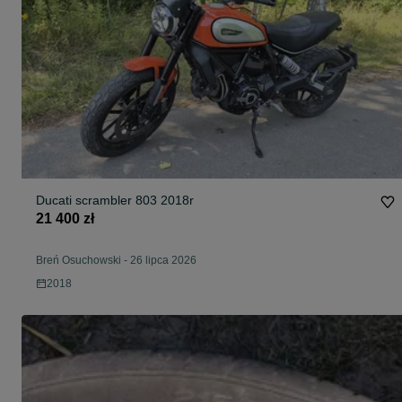
Ducati scrambler 803 2018r
21 400 zł
Breń Osuchowski
-
26 lipca 2026
2018