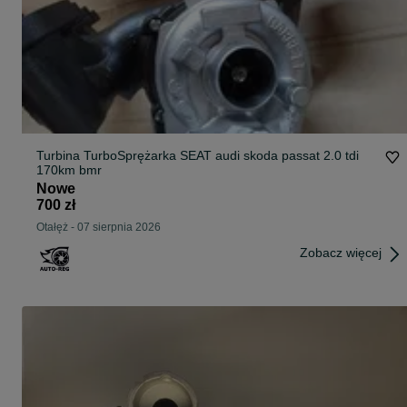
Turbina TurboSprężarka SEAT audi skoda passat 2.0 tdi
170km bmr
Nowe
700 zł
Otałęż
-
07 sierpnia 2026
Zobacz więcej