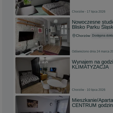
Chorzów - 17 lipca 2026
Nowoczesne studi
Blisko Parku Śląs
Chorzów
Dostępna dokła
Odświeżono dnia 24 marca 2
Wynajem na godzi
KLIMATYZACJA
Chorzów - 10 lipca 2026
Mieszkanie/Apa
CENTRUM godzin