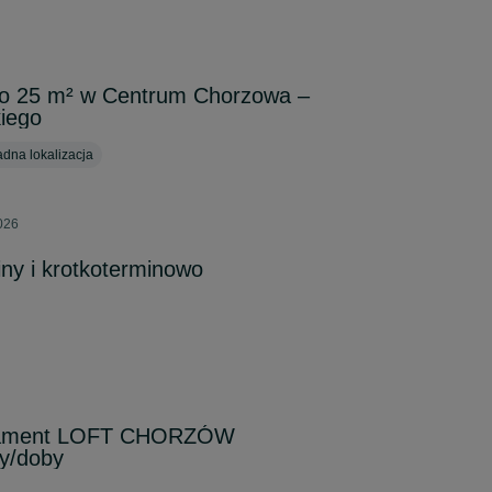
o 25 m² w Centrum Chorzowa –
kiego
dna lokalizacja
026
ny i krotkoterminowo
rtament LOFT CHORZÓW
y/doby