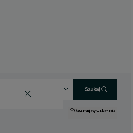
Odległość
+0 km
Szukaj
Obserwuj wyszukiwanie