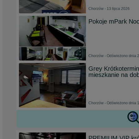
Chorzów - 13 lipca 2026
Pokoje mPark Nocl
Chorzów - Odświeżono dnia 2
Grey Krótkotermi
mieszkanie na dob
Chorzów - Odświeżono dnia 1
PREMIUM VIP kró