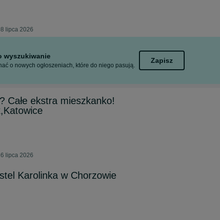
8 lipca 2026
to wyszukiwanie
Zapisz
ać o nowych ogłoszeniach, które do niego pasują.
? Całe ekstra mieszkanko!
,Katowice
6 lipca 2026
ostel Karolinka w Chorzowie