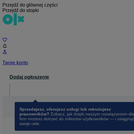
Przejdź do głównej części
Przejdź do stopki
Czat
Twoje konto
Dodaj ogłoszenie
Dla biznesu
opens in a new tab
Sprzedajesz, oferujesz usługi lub rekrutujesz
pracowników?
Zobacz, jak dzięki naszym rozwiązaniom dl
firm możesz dotrzeć do milionów użytkowników — i osiągną
swoje cele.