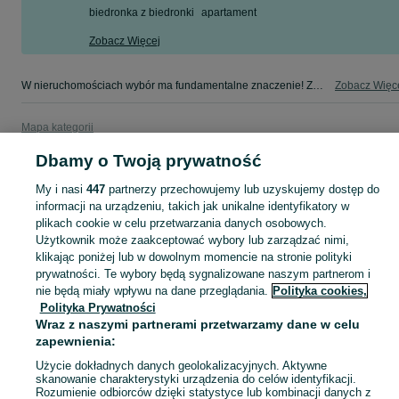
biedronka z biedronki
apartament
Zobacz Więcej
W nieruchomościach wybór ma fundamentalne znaczenie! Znajdź wymarzony lokal w kategorii Nieruchomości na OLX - Ruda Śląska i okolice!
Zobacz Więc
Mapa kategorii
Mapa miejscowości
Dbamy o Twoją prywatność
Mapa ministron
My i nasi
447
partnerzy przechowujemy lub uzyskujemy dostęp do
Popularne wyszukiwania
informacji na urządzeniu, takich jak unikalne identyfikatory w
plikach cookie w celu przetwarzania danych osobowych.
Użytkownik może zaakceptować wybory lub zarządzać nimi,
klikając poniżej lub w dowolnym momencie na stronie polityki
prywatności. Te wybory będą sygnalizowane naszym partnerom i
nie będą miały wpływu na dane przeglądania.
Polityka cookies,
Polityka Prywatności
Wraz z naszymi partnerami przetwarzamy dane w celu
zapewnienia:
Użycie dokładnych danych geolokalizacyjnych. Aktywne
skanowanie charakterystyki urządzenia do celów identyfikacji.
Rozumienie odbiorców dzięki statystyce lub kombinacji danych z