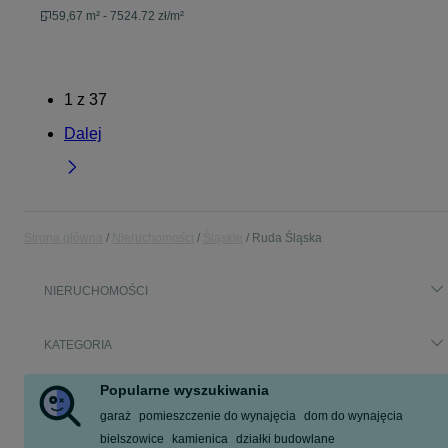
59,67 m² - 7524.72 zł/m²
1
z
37
Dalej
Strona główna
Nieruchomości
Śląskie
Ruda Śląska
NIERUCHOMOŚCI
KATEGORIA
Popularne wyszukiwania
garaż
pomieszczenie do wynajęcia
dom do wynajęcia
bielszowice
kamienica
działki budowlane