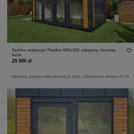
Szybka realizacja! Pawilon 600x300 usługowy, biurowy,
kiosk
25 500 zł
Katowice, Załęska Hałda-Brynów cz. Zach.
-
Odświeżono dzisiaj o 07:13