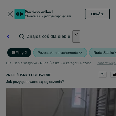
Przejdź do aplikacji
Otwórz
Otwieraj OLX jednym tapnięciem
Znajdź coś dla siebie
Filtry
·
2
Pozostałe nieruchomości
Ruda Śląska
Dla Ciebie wszystko - Ruda Śląska - w kategorii Pozostałe nieruchomości
Zobacz Więc
ZNALEŹLIŚMY 1 OGŁOSZENIE
Jak pozycjonowane są ogłoszenia?