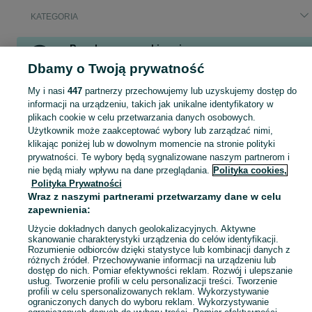
KATEGORIA
Popularne wyszukiwania
Dbamy o Twoją prywatność
buty męskie
pudełka cd
matematyka
szafki
doniczka
szczeniaki
drewno
łaty
My i nasi
447
partnerzy przechowujemy lub uzyskujemy dostęp do
informacji na urządzeniu, takich jak unikalne identyfikatory w
Zobacz Więcej
plikach cookie w celu przetwarzania danych osobowych.
Użytkownik może zaakceptować wybory lub zarządzać nimi,
Masz coś, czego już nie potrzebujesz? Wejdź na OLX, dodaj ofertę w kategorii Oddam za darmo i oddaj swój przedmiot za darmo! - Ruda Śląska i okolice!
Zobacz Więc
klikając poniżej lub w dowolnym momencie na stronie polityki
prywatności. Te wybory będą sygnalizowane naszym partnerom i
nie będą miały wpływu na dane przeglądania.
Polityka cookies,
Mapa kategorii
Polityka Prywatności
Mapa miejscowości
Wraz z naszymi partnerami przetwarzamy dane w celu
Mapa ministron
zapewnienia:
Popularne wyszukiwania
Użycie dokładnych danych geolokalizacyjnych. Aktywne
skanowanie charakterystyki urządzenia do celów identyfikacji.
Rozumienie odbiorców dzięki statystyce lub kombinacji danych z
różnych źródeł. Przechowywanie informacji na urządzeniu lub
dostęp do nich. Pomiar efektywności reklam. Rozwój i ulepszanie
usług. Tworzenie profili w celu personalizacji treści. Tworzenie
profili w celu spersonalizowanych reklam. Wykorzystywanie
ograniczonych danych do wyboru reklam. Wykorzystywanie