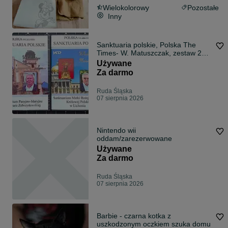
Wielokolorowy
Pozostałe
Inny
Sanktuaria polskie, Polska The
Times- W. Matuszczak, zestaw 2
płyt VCD
Używane
Za darmo
Ruda Śląska
07 sierpnia 2026
Nintendo wii
oddam/zarezerwowane
Używane
Za darmo
Ruda Śląska
07 sierpnia 2026
Barbie - czarna kotka z
uszkodzonym oczkiem szuka domu