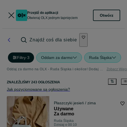
Przejdź do aplikacji
Otwórz
Otwieraj OLX jednym tapnięciem
Znajdź coś dla siebie
Filtry
·
3
Oddam za darmo
Ruda Śląska
Oddaj za darmo na OLX - Ruda Śląska i okolice! Dodaj ofertę w kategorii Oddam za Darmo
Zobacz Więc
ZNALEŹLIŚMY 243 OGŁOSZENIA
Jak pozycjonowane są ogłoszenia?
Płaszczyki jesień / zima
Używane
Za darmo
Ruda Śląska
Dzisiaj o 00:10