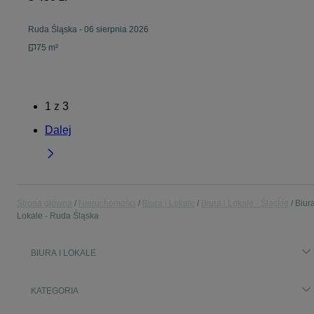
Ruda Śląska
-
06 sierpnia 2026
75 m²
1
z
3
Dalej
Strona główna
Nieruchomości
Biura i Lokale
Biura i Lokale - Śląskie
Biura
Lokale - Ruda Śląska
BIURA I LOKALE
KATEGORIA