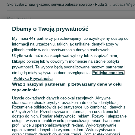
Skorzystaj z największego serwisu ogłoszeniowego - Ruda Śląska i okolice! - kupuj lub sprzedawaj jeszcze wygodniej w kategorii Biura i Lokale!
Zobacz Więc
Mapa kategorii
Mapa miejscowości
Dbamy o Twoją prywatność
Mapa ministron
My i nasi
447
partnerzy przechowujemy lub uzyskujemy dostęp do
Popularne wyszukiwania
informacji na urządzeniu, takich jak unikalne identyfikatory w
plikach cookie w celu przetwarzania danych osobowych.
Użytkownik może zaakceptować wybory lub zarządzać nimi,
klikając poniżej lub w dowolnym momencie na stronie polityki
prywatności. Te wybory będą sygnalizowane naszym partnerom i
nie będą miały wpływu na dane przeglądania.
Polityka cookies,
Polityka Prywatności
Wraz z naszymi partnerami przetwarzamy dane w celu
zapewnienia:
Użycie dokładnych danych geolokalizacyjnych. Aktywne
skanowanie charakterystyki urządzenia do celów identyfikacji.
Rozumienie odbiorców dzięki statystyce lub kombinacji danych z
różnych źródeł. Przechowywanie informacji na urządzeniu lub
dostęp do nich. Pomiar efektywności reklam. Rozwój i ulepszanie
usług. Tworzenie profili w celu personalizacji treści. Tworzenie
profili w celu spersonalizowanych reklam. Wykorzystywanie
ograniczonych danych do wyboru reklam. Wykorzystywanie
ograniczonych danych do wyboru treści. Pomiar efektywności