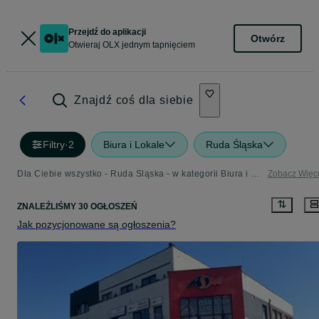
Przejdź do aplikacji
Otwórz
Otwieraj OLX jednym tapnięciem
Znajdź coś dla siebie
Filtry
·
2
Biura i Lokale
Ruda Śląska
Dla Ciebie wszystko - Ruda Śląska - w kategorii Biura i Lokale
Zobacz Więc
ZNALEŹLIŚMY 30 OGŁOSZEŃ
Jak pozycjonowane są ogłoszenia?