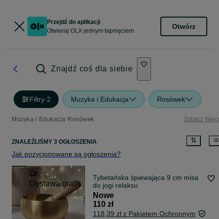
Przejdź do aplikacji
Otwórz
Otwieraj OLX jednym tapnięciem
Znajdź coś dla siebie
Filtry
·
2
Muzyka i Edukacja
Rosówek
Muzyka i Edukacja Rosówek
Zobacz Więc
ZNALEŹLIŚMY 3 OGŁOSZENIA
Jak pozycjonowane są ogłoszenia?
Tybetańska śpiewająca 9 cm misa
Dostawa gratis
do jogi relaksu
Nowe
110 zł
118,39 zł z Pakietem Ochronnym