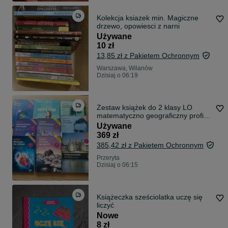
Kolekcja ksiazek min. Magiczne
drzewo, opowiesci z narni
Używane
10 zł
13,85 zł z Pakietem Ochronnym
Warszawa, Wilanów
Dzisiaj o 06:19
Zestaw książek do 2 klasy LO
matematyczno geograficzny profil
NOWA podstawa progranowa
Używane
369 zł
385,42 zł z Pakietem Ochronnym
Przeryta
Dzisiaj o 06:15
Książeczka sześciolatka uczę się
liczyć
Nowe
8 zł