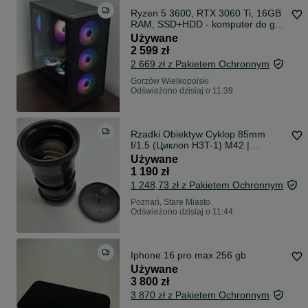
Ryzen 5 3600, RTX 3060 Ti, 16GB
RAM, SSD+HDD - komputer do gier
RGB
Używane
2 599 zł
2 669 zł z Pakietem Ochronnym
Gorzów Wielkopolski
Odświeżono dzisiaj o 11:39
Rzadki Obiektyw Cyklop 85mm
f/1.5 (Циклоп H3T-1) M42 |
Bajeczny Swirly Bokeh!
Używane
1 190 zł
1 248,73 zł z Pakietem Ochronnym
Poznań, Stare Miasto
Odświeżono dzisiaj o 11:44
Iphone 16 pro max 256 gb
Używane
3 800 zł
3 870 zł z Pakietem Ochronnym