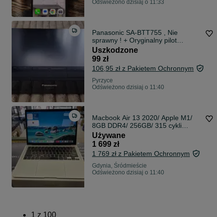
Odświeżono dzisiaj o 11:33
Panasonic SA-BTT755 , Nie
sprawny ! + Oryginalny pilot
N2QAKB 000090
Uszkodzone
99 zł
106,95 zł z Pakietem Ochronnym
Pyrzyce
Odświeżono dzisiaj o 11:40
Macbook Air 13 2020/ Apple M1/
8GB DDR4/ 256GB/ 315 cykli
ładowania/ Grade B/ Silver/
Używane
technicznie OK/ GW 6 MSC
1 699 zł
1 769 zł z Pakietem Ochronnym
Gdynia, Śródmieście
Odświeżono dzisiaj o 11:40
1
z
100