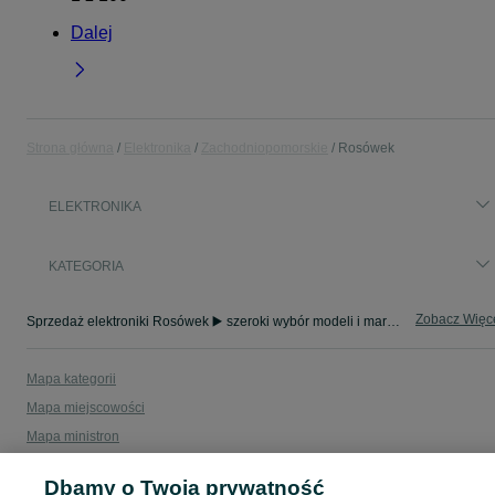
Dalej
Strona główna
Elektronika
Zachodniopomorskie
Rosówek
ELEKTRONIKA
KATEGORIA
Zobacz Więc
Sprzedaż elektroniki Rosówek ▶️ szeroki wybór modeli i marek ✅ Nowe i używane oferty w atrakcyjnych cenach ☝ Sprawdź ogłoszenia online na OLX.pl!
Mapa kategorii
Mapa miejscowości
Mapa ministron
Popularne wyszukiwania
Dbamy o Twoją prywatność