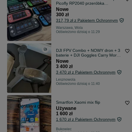
Picofly RP2040 przeróbka
Atmoshpere Hekate modowanie
Nowe
kamikaze
300 zł
317,79 zł z Pakietem Ochronnym
Warszawa, Wola
Odświeżono dzisiaj o 11:29
DJI FPV Combo + NOWY dron + 3
baterie + DJI Goggles Carry More +
RC Motion + Lumenier AXII HD 2
Nowe
3 400 zł
3 470 zł z Pakietem Ochronnym
Lesznowola
Odświeżono dzisiaj o 11:40
Smartfon Xaomi mix flip
Dostawa gratis
Używane
1 600 zł
1 670 zł z Pakietem Ochronnym
Bukowiec