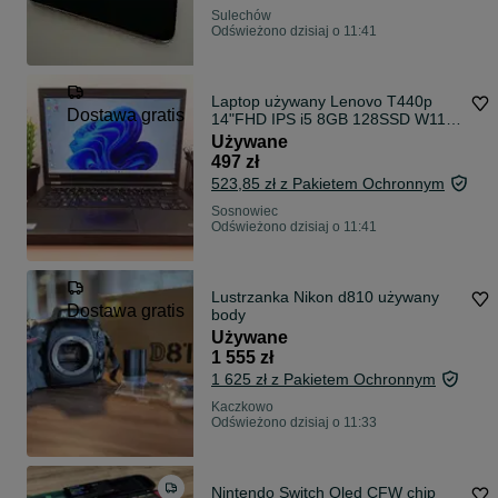
Sulechów
Odświeżono dzisiaj o 11:41
Laptop używany Lenovo T440p
Dostawa gratis
14"FHD IPS i5 8GB 128SSD W11
A- GW FV
Używane
497 zł
523,85 zł z Pakietem Ochronnym
Sosnowiec
Odświeżono dzisiaj o 11:41
Lustrzanka Nikon d810 używany
Dostawa gratis
body
Używane
1 555 zł
1 625 zł z Pakietem Ochronnym
Kaczkowo
Odświeżono dzisiaj o 11:33
Nintendo Switch Oled CFW chip