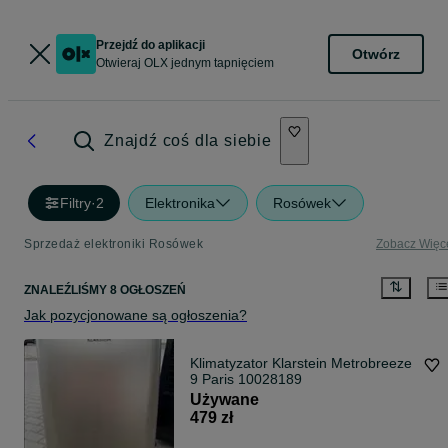
Przejdź do aplikacji
Otwórz
Otwieraj OLX jednym tapnięciem
Znajdź coś dla siebie
Filtry
·
2
Elektronika
Rosówek
Sprzedaż elektroniki Rosówek
Zobacz Więc
ZNALEŹLIŚMY 8 OGŁOSZEŃ
Jak pozycjonowane są ogłoszenia?
Klimatyzator Klarstein Metrobreeze
9 Paris 10028189
Używane
479 zł