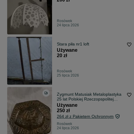
Rosówek
24 lipca 2026
Stara piła nr1 loft
Używane
20 zł
Rosówek
25 lipca 2026
Zygmunt Matusiak Metaloplastyka
25 lat Polskiej Rzeczopspolitej
Ludowe
Używane
250 zł
264 zł z Pakietem Ochronnym
Rosówek
24 lipca 2026