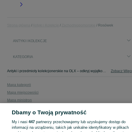
Strona główna
Antyki i Kolekcje
Zachodniopomorskie
Rosówek
ANTYKI I KOLEKCJE
KATEGORIA
Antyki i przedmioty kolekcjonerskie na OLX – odkryj wyjątkowe oferty antyków i rzadkich przedmiotów. Sprawdź unikalne kolekcje! Rosówek i okolice.
Zobacz Więc
Mapa kategorii
Mapa miejscowości
Mapa ministron
Popularne wyszukiwania
Dbamy o Twoją prywatność
My i nasi
447
partnerzy przechowujemy lub uzyskujemy dostęp do
informacji na urządzeniu, takich jak unikalne identyfikatory w plikach