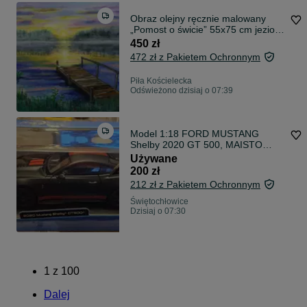
Obraz olejny ręcznie malowany
„Pomost o świcie” 55x75 cm jezioro
krajobraz
450 zł
472 zł z Pakietem Ochronnym
Piła Kościelecka
Odświeżono dzisiaj o 07:39
Model 1:18 FORD MUSTANG
Shelby 2020 GT 500, MAISTO
Ford Mustang 2020 Shelby GT500
Używane
Model jak nowy. Przechowywany w
200 zł
pudełku
212 zł z Pakietem Ochronnym
Świętochłowice
Dzisiaj o 07:30
1
z
100
Dalej