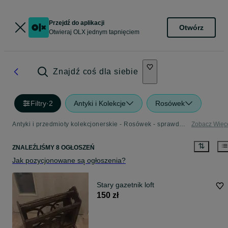
Przejdź do aplikacji
Otwórz
Otwieraj OLX jednym tapnięciem
Znajdź coś dla siebie
Filtry
·
2
Antyki i Kolekcje
Rosówek
Antyki i przedmioty kolekcjonerskie - Rosówek - sprawdź ogłoszenia w Twojej okolicy
Zobacz Więc
ZNALEŹLIŚMY 8 OGŁOSZEŃ
Jak pozycjonowane są ogłoszenia?
Stary gazetnik loft
150 zł