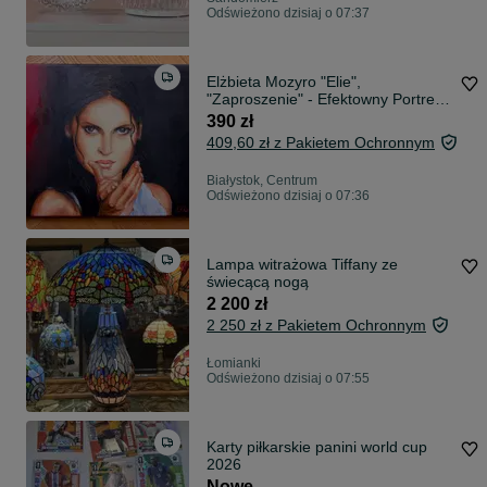
Odświeżono dzisiaj o 07:37
Elżbieta Mozyro "Elie",
"Zaproszenie" - Efektowny Portret
Kobiecy
390 zł
409,60 zł z Pakietem Ochronnym
Białystok, Centrum
Odświeżono dzisiaj o 07:36
Lampa witrażowa Tiffany ze
świecącą nogą
2 200 zł
2 250 zł z Pakietem Ochronnym
Łomianki
Odświeżono dzisiaj o 07:55
Karty piłkarskie panini world cup
2026
Nowe