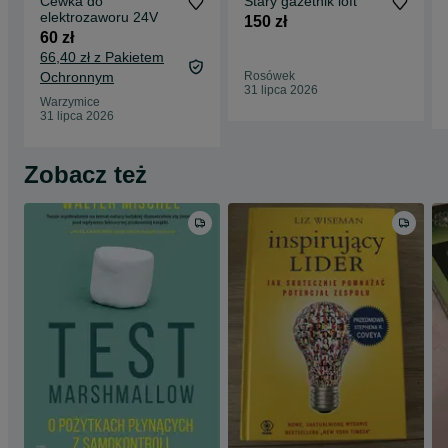
Cewka do
Stary gazetnik loft
elektrozaworu 24V
150 zł
60 zł
66,40 zł z Pakietem
Ochronnym
Rosówek
31 lipca 2026
Warzymice
31 lipca 2026
Zobacz też