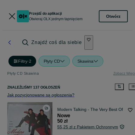
Przejdź do aplikacji
Otwórz
Otwieraj OLX jednym tapnięciem
Znajdź coś dla siebie
Filtry
·
2
Płyty CD
Skawina
Płyty CD Skawina
Zobacz Więc
ZNALEŹLIŚMY 137 OGŁOSZEŃ
Jak pozycjonowane są ogłoszenia?
Modern Talking - The Very Best Of
Nowe
50 zł
55,25 zł z Pakietem Ochronnym