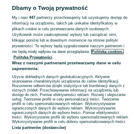
Strona główna
Muzyka i Edukacja
Muzyka
Płyty CD
Płyty CD - Małopolski
Dbamy o Twoją prywatność
Płyty CD - Skawina
My i nasi
447
partnerzy przechowujemy lub uzyskujemy dostęp do
informacji na urządzeniu, takich jak unikalne identyfikatory w
KATEGORIA
plikach cookie w celu przetwarzania danych osobowych.
Użytkownik może zaakceptować wybory lub zarządzać nimi,
Zobacz Więc
Sprzedaż krążków CD Skawina ▶️ składanki, soundtracki, box-sety, single ✅ Nowe i używane w atrakcyjnych cenach ✌ Kupuj i sprzedawaj na OLX.pl!
klikając poniżej lub w dowolnym momencie na stronie polityki
prywatności. Te wybory będą sygnalizowane naszym partnerom i
nie będą miały wpływu na dane przeglądania.
Polityka cookies,
Mapa kategorii
Polityka Prywatności
Mapa miejscowości
Wraz z naszymi partnerami przetwarzamy dane w celu
zapewnienia:
Mapa ministron
Użycie dokładnych danych geolokalizacyjnych. Aktywne
Popularne wyszukiwania
skanowanie charakterystyki urządzenia do celów identyfikacji.
Rozumienie odbiorców dzięki statystyce lub kombinacji danych z
różnych źródeł. Przechowywanie informacji na urządzeniu lub
dostęp do nich. Pomiar efektywności reklam. Rozwój i ulepszanie
usług. Tworzenie profili w celu personalizacji treści. Tworzenie
profili w celu spersonalizowanych reklam. Wykorzystywanie
ograniczonych danych do wyboru reklam. Wykorzystywanie
ograniczonych danych do wyboru treści. Pomiar efektywności
treści. Wykorzystanie profili do wyboru spersonalizowanych reklam.
Wykorzystywanie profili w celu doboru spersonalizowanych treści.
Lista partnerów (dostawców)