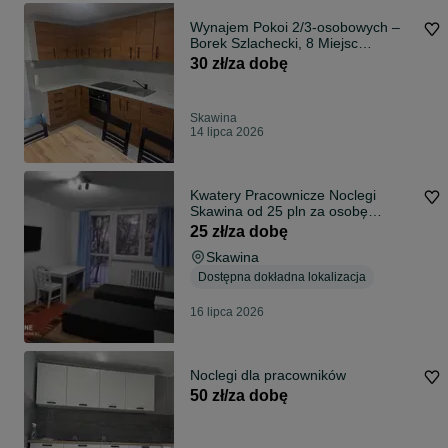
Wynajem Pokoi 2/3-osobowych –
Borek Szlachecki, 8 Miejsc
Noclegowych
30 zł/za dobę
Skawina
14 lipca 2026
Kwatery Pracownicze Noclegi
Skawina od 25 pln za osobę
Faktury Vat 23%
25 zł/za dobę
Skawina
Dostępna dokładna lokalizacja
16 lipca 2026
Noclegi dla pracowników
50 zł/za dobę