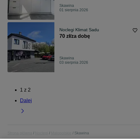
Skawina
01 sierpnia 2026
Noclegi Klimat Sadu
70 zł/za dobę
Skawina
03 sierpnia 2026
1
z
2
Dalej
Strona główna
Noclegi
Małopolskie
Skawina