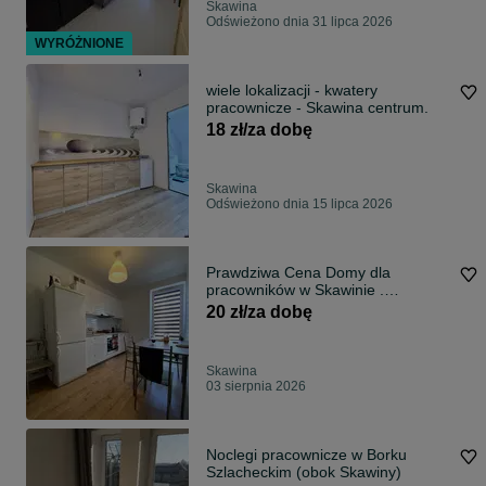
Skawina
Odświeżono dnia 31 lipca 2026
WYRÓŻNIONE
wiele lokalizacji - kwatery
pracownicze - Skawina centrum.
18 zł/za dobę
Skawina
Odświeżono dnia 15 lipca 2026
Prawdziwa Cena Domy dla
pracowników w Skawinie .
KWATERY PRACOWNICZE Tylko
20 zł/za dobę
Cały hostel Tylko noclegi
długoterminowe
Skawina
03 sierpnia 2026
Noclegi pracownicze w Borku
Szlacheckim (obok Skawiny)