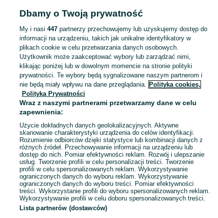
Dbamy o Twoją prywatność
NOCLEGI
My i nasi
447
partnerzy przechowujemy lub uzyskujemy dostęp do
informacji na urządzeniu, takich jak unikalne identyfikatory w
KATEGORIA
plikach cookie w celu przetwarzania danych osobowych.
Użytkownik może zaakceptować wybory lub zarządzać nimi,
Zasłużony urlop spędzaj na przyjemnościach! Znajdź idealne miejsce na wypoczynek w kategorii Noclegi na OLX - Skawina i okolice!
Zobacz Więc
klikając poniżej lub w dowolnym momencie na stronie polityki
prywatności. Te wybory będą sygnalizowane naszym partnerom i
nie będą miały wpływu na dane przeglądania.
Polityka cookies,
Mapa kategorii
Polityka Prywatności
Mapa miejscowości
Wraz z naszymi partnerami przetwarzamy dane w celu
zapewnienia:
Mapa ministron
Użycie dokładnych danych geolokalizacyjnych. Aktywne
Popularne wyszukiwania
skanowanie charakterystyki urządzenia do celów identyfikacji.
Rozumienie odbiorców dzięki statystyce lub kombinacji danych z
różnych źródeł. Przechowywanie informacji na urządzeniu lub
dostęp do nich. Pomiar efektywności reklam. Rozwój i ulepszanie
usług. Tworzenie profili w celu personalizacji treści. Tworzenie
profili w celu spersonalizowanych reklam. Wykorzystywanie
ograniczonych danych do wyboru reklam. Wykorzystywanie
ograniczonych danych do wyboru treści. Pomiar efektywności
treści. Wykorzystanie profili do wyboru spersonalizowanych reklam.
Wykorzystywanie profili w celu doboru spersonalizowanych treści.
Lista partnerów (dostawców)