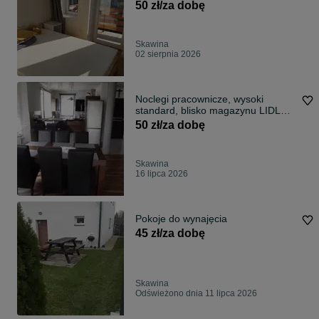
50 zł/za dobę
Skawina
02 sierpnia 2026
Noclegi pracownicze, wysoki
standard, blisko magazynu LIDL
Skawina
50 zł/za dobę
Skawina
16 lipca 2026
Pokoje do wynajęcia
45 zł/za dobę
Skawina
Odświeżono dnia 11 lipca 2026