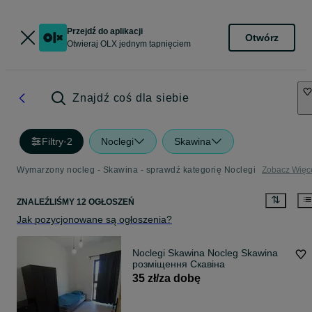
Przejdź do aplikacji
Otwórz
Otwieraj OLX jednym tapnięciem
Znajdź coś dla siebie
Filtry
·
2
Noclegi
Skawina
Wymarzony nocleg - Skawina - sprawdź kategorię Noclegi
Zobacz Więc
ZNALEŹLIŚMY 12 OGŁOSZEŃ
Jak pozycjonowane są ogłoszenia?
Noclegi Skawina Nocleg Skawina
розміщення Скавіна
35 zł/za dobę