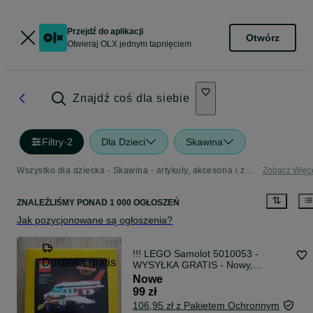
Przejdź do aplikacji
Otwórz
Otwieraj OLX jednym tapnięciem
Znajdź coś dla siebie
Filtry
·
2
Dla Dzieci
Skawina
Wszystko dla dziecka - Skawina - artykuły, akcesoria i zabawki dla dzieci w Twojej okolicy
Zobacz Więc
ZNALEŹLIŚMY
PONAD
1 000 OGŁOSZEŃ
Jak pozycjonowane są ogłoszenia?
!!! LEGO Samolot 5010053 -
Dostawa gratis
WYSYŁKA GRATIS - Nowy,
Oryginalny !!!
Nowe
99 zł
106,95 zł z Pakietem Ochronnym