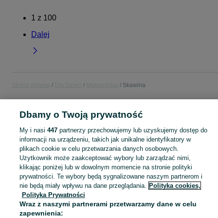
1
z
100
Dalej
Strona główna
Dla Dzieci
Małopolskie
Skawina
DLA DZIECI
Dbamy o Twoją prywatność
My i nasi
447
partnerzy przechowujemy lub uzyskujemy dostęp do
KATEGORIA
informacji na urządzeniu, takich jak unikalne identyfikatory w
plikach cookie w celu przetwarzania danych osobowych.
Użytkownik może zaakceptować wybory lub zarządzać nimi,
Zakupy dla Twojej pociechy mogą być dziecinnie proste! Znajdź to, czego potrzebujesz w kategorii Dla Dzieci na OLX - Skawina i okolice!
Zobacz Więc
klikając poniżej lub w dowolnym momencie na stronie polityki
prywatności. Te wybory będą sygnalizowane naszym partnerom i
Mapa kategorii
nie będą miały wpływu na dane przeglądania.
Polityka cookies,
Polityka Prywatności
Mapa miejscowości
Wraz z naszymi partnerami przetwarzamy dane w celu
Mapa ministron
zapewnienia: