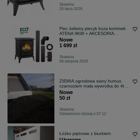
Skawina
20 lipca 2026
Piec żeliwny piecyk koza kominek
ATENA 9KW + AKCESORIA
KOMINKOWE
Nowe
1 699 zł
Skawina
08 sierpnia 2026
ZIEMIA ogrodowa siany humus
czarnoziem mała wywrotka do 4t
Kraków
Nowe
50 zł
Skawina
Odświeżono dzisiaj o 07:12
Łóżko piętrowe z biurkiem
Używane