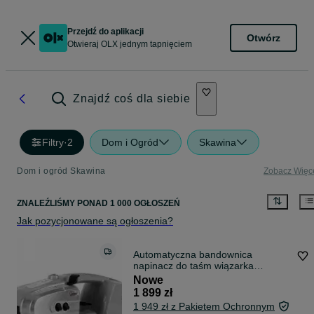
Przejdź do aplikacji
Otwórz
Otwieraj OLX jednym tapnięciem
Znajdź coś dla siebie
Filtry
·
2
Dom i Ogród
Skawina
Dom i ogród Skawina
Zobacz Więc
ZNALEŹLIŚMY
PONAD
1 000 OGŁOSZEŃ
Jak pozycjonowane są ogłoszenia?
Automatyczna bandownica
napinacz do taśm wiązarka
elektryczna !!!
Nowe
1 899 zł
1 949 zł z Pakietem Ochronnym