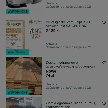
Skawina
Odświeżono dnia 08 sierpnia 2026
WYRÓŻNIONE
Pellet iglasty 6mm ENplus A1,
Skawina PRODUCENT BIO
ENERGY GROUP
2 189 zł
Skawina
Odświeżono dnia 07 sierpnia 2026
WYRÓŻNIONE
Deska modrzewiowia
tarasowa/elewacyjna/podłogowa
Nowe
74 zł
Skawina
Odświeżono dnia 07 sierpnia 2026
WYRÓŻNIONE
Ziemia ogrodowa, siana (humus,
czarnoziem, torf)