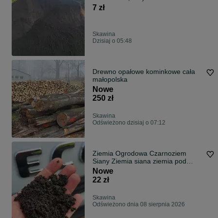
7 zł
Skawina
Dzisiaj o 05:48
Drewno opałowe kominkowe cała
małopolska
Nowe
250 zł
Skawina
Odświeżono dzisiaj o 07:12
Ziemia Ogrodowa Czarnoziem
Siany Ziemia siana ziemia pod
trawniki Humus kora sosnowa
Nowe
piasek kliniec kruszywo pod kostke
22 zł
usługi minikoparka
Skawina
Odświeżono dnia 08 sierpnia 2026