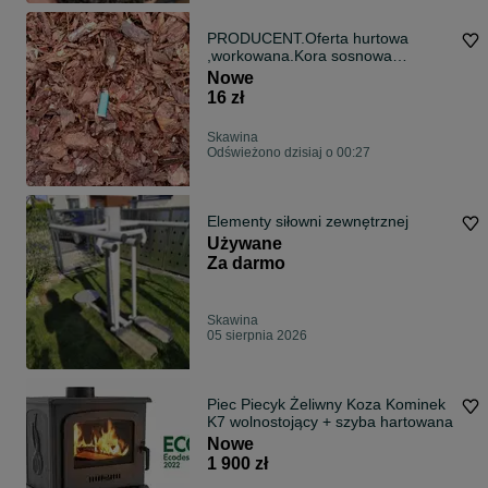
PRODUCENT.Oferta hurtowa
,workowana.Kora sosnowa
80L,Dostawa GRATIS.!!
Nowe
16 zł
Skawina
Odświeżono dzisiaj o 00:27
Elementy siłowni zewnętrznej
Używane
Za darmo
Skawina
05 sierpnia 2026
Piec Piecyk Żeliwny Koza Kominek
K7 wolnostojący + szyba hartowana
Nowe
1 900 zł