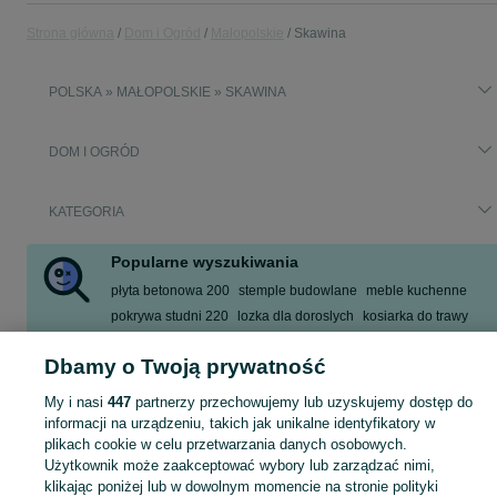
Strona główna
Dom i Ogród
Małopolskie
Skawina
POLSKA » MAŁOPOLSKIE » SKAWINA
DOM I OGRÓD
KATEGORIA
Popularne wyszukiwania
płyta betonowa 200
stemple budowlane
meble kuchenne
pokrywa studni 220
lozka dla doroslych
kosiarka do trawy
folia bąbelkowa
stal 12
Dbamy o Twoją prywatność
Zobacz Więcej
My i nasi
447
partnerzy przechowujemy lub uzyskujemy dostęp do
informacji na urządzeniu, takich jak unikalne identyfikatory w
Zobacz Więc
Sprzedaż artykułów do domu i ogrodu Skawina ▶️ Szeroki wybór modeli i materiałów ✅ Nowe i używane w atrakcyjnych cenach ☝ Sprawdź oferty na OLX.pl!
plikach cookie w celu przetwarzania danych osobowych.
Użytkownik może zaakceptować wybory lub zarządzać nimi,
klikając poniżej lub w dowolnym momencie na stronie polityki
Mapa kategorii