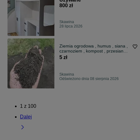
800 zł
Skawina
28 lipca 2026
Ziemia ogrodowa , humus , siana ,
czarnoziem , kompost , przesiana ,
do ogródka , piasek , ziemia
5 zł
przepuszczalna
Skawina
Odświeżono dnia 08 sierpnia 2026
1
z
100
Dalej