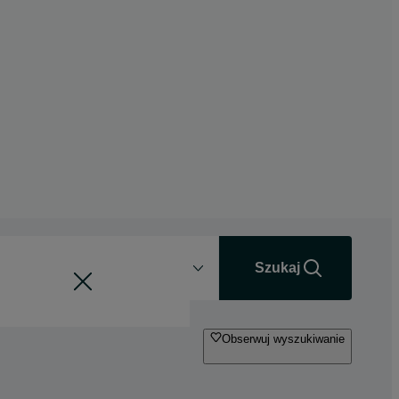
Odległość
+0 km
Szukaj
Obserwuj wyszukiwanie