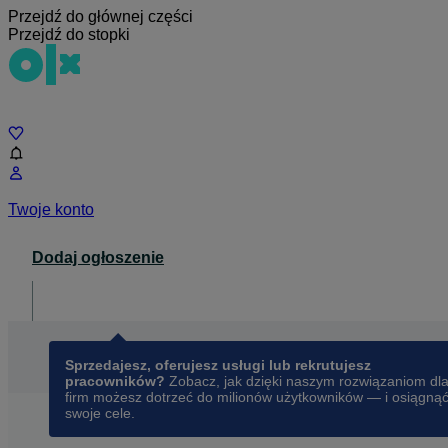
Przejdź do głównej części
Przejdź do stopki
Czat
Twoje konto
Dodaj ogłoszenie
Dla biznesu
opens in a new tab
Sprzedajesz, oferujesz usługi lub rekrutujesz
pracowników?
Zobacz, jak dzięki naszym rozwiązaniom dl
firm możesz dotrzeć do milionów użytkowników — i osiągną
swoje cele.