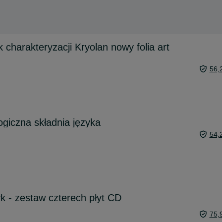
 charakteryzacji Kryolan nowy folia art
56,
ogiczna składnia języka
54,
k - zestaw czterech płyt CD
75,