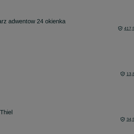
arz adwentow 24 okienka
417,
13,
Thiel
34,