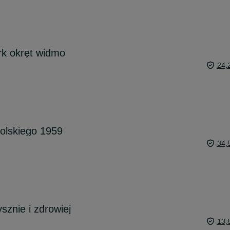
ark okręt widmo
24,
olskiego 1959
34,
sznie i zdrowiej
13,