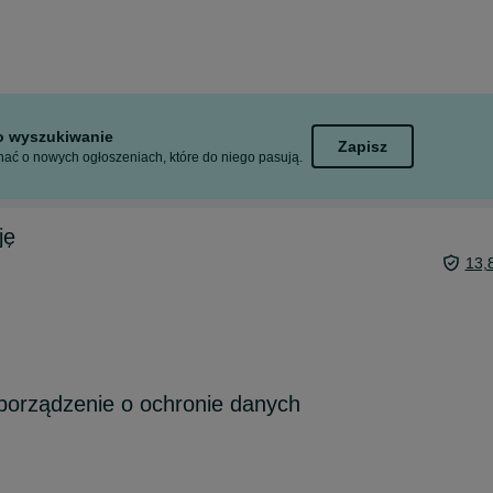
to wyszukiwanie
Zapisz
ać o nowych ogłoszeniach, które do niego pasują.
ję
13,
orządzenie o ochronie danych