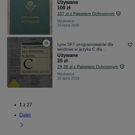
Używane
100 zł
107 zł z Pakietem Ochronnym
Mysłowice
25 lipca 2026
Lynx SFT programowanie dla
windows w języku C dla
początkujacych
Używane
25 zł
29,38 zł z Pakietem Ochronnym
Mysłowice
20 lipca 2026
1
z
27
Dalej