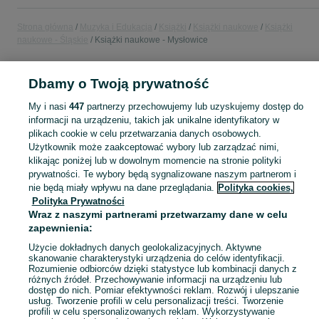
Strona główna
Muzyka i Edukacja
Książki
Książki naukowe
Książki
naukowe - Śląskie
Książki naukowe - Mysłowice
POLSKA » ŚLĄSKIE » MYSŁOWICE
Dbamy o Twoją prywatność
My i nasi
447
partnerzy przechowujemy lub uzyskujemy dostęp do
KATEGORIA
informacji na urządzeniu, takich jak unikalne identyfikatory w
plikach cookie w celu przetwarzania danych osobowych.
Użytkownik może zaakceptować wybory lub zarządzać nimi,
Zobacz Więc
Sprzedaż książek naukowych Mysłowice ▶️ medycyna, prawo, psychologia, historia i inne ✅ Nowe i używane w super cenach ✌ Kupuj i sprzedawaj na OLX.pl!
klikając poniżej lub w dowolnym momencie na stronie polityki
prywatności. Te wybory będą sygnalizowane naszym partnerom i
nie będą miały wpływu na dane przeglądania.
Polityka cookies,
Mapa kategorii
Polityka Prywatności
Mapa miejscowości
Wraz z naszymi partnerami przetwarzamy dane w celu
Mapa ministron
zapewnienia:
Popularne wyszukiwania
Użycie dokładnych danych geolokalizacyjnych. Aktywne
skanowanie charakterystyki urządzenia do celów identyfikacji.
Rozumienie odbiorców dzięki statystyce lub kombinacji danych z
różnych źródeł. Przechowywanie informacji na urządzeniu lub
dostęp do nich. Pomiar efektywności reklam. Rozwój i ulepszanie
usług. Tworzenie profili w celu personalizacji treści. Tworzenie
profili w celu spersonalizowanych reklam. Wykorzystywanie