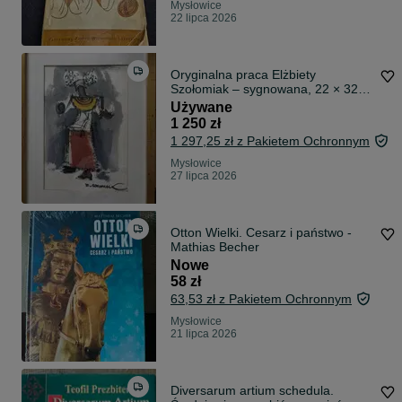
Mysłowice
22 lipca 2026
Oryginalna praca Elżbiety
Szołomiak – sygnowana, 22 × 32
cm
Używane
1 250 zł
1 297,25 zł z Pakietem Ochronnym
Mysłowice
27 lipca 2026
Otton Wielki. Cesarz i państwo -
Mathias Becher
Nowe
58 zł
63,53 zł z Pakietem Ochronnym
Mysłowice
21 lipca 2026
Diversarum artium schedula.