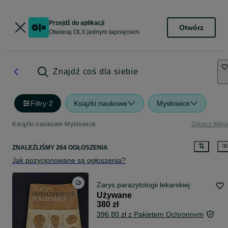
Przejdź do aplikacji
Otwórz
Otwieraj OLX jednym tapnięciem
Znajdź coś dla siebie
Filtry
·
2
Książki naukowe
Mysłowice
Książki naukowe Mysłowice
Zobacz Więc
ZNALEŹLIŚMY 264 OGŁOSZENIA
Jak pozycjonowane są ogłoszenia?
Zarys parazytologii lekarskiej
Używane
380 zł
396,80 zł z Pakietem Ochronnym