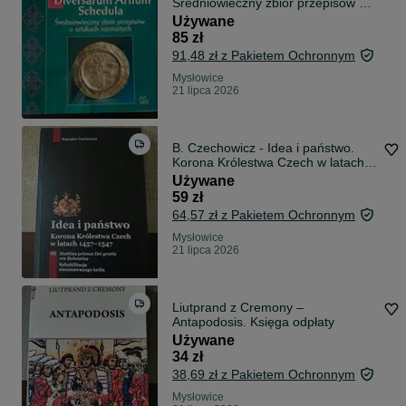
Średniowieczny zbiór przepisów o
sztukach rozmaitych, Teofil
Używane
Prezbiter
85 zł
91,48 zł z Pakietem Ochronnym
Mysłowice
21 lipca 2026
B. Czechowicz - Idea i państwo.
Korona Królestwa Czech w latach
1457–1547
Używane
59 zł
64,57 zł z Pakietem Ochronnym
Mysłowice
21 lipca 2026
Liutprand z Cremony –
Antapodosis. Księga odpłaty
Używane
34 zł
38,69 zł z Pakietem Ochronnym
Mysłowice