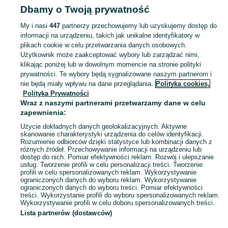
Dbamy o Twoją prywatność
naukowe - Dolnośląskie
Książki naukowe - Milicz
My i nasi
447
partnerzy przechowujemy lub uzyskujemy dostęp do
informacji na urządzeniu, takich jak unikalne identyfikatory w
KATEGORIA
plikach cookie w celu przetwarzania danych osobowych.
Użytkownik może zaakceptować wybory lub zarządzać nimi,
Zobacz Więc
Sprzedaż książek naukowych Milicz ▶️ medycyna, prawo, psychologia, historia i inne ✅ Nowe i używane w super cenach ✌ Kupuj i sprzedawaj na OLX.pl!
klikając poniżej lub w dowolnym momencie na stronie polityki
prywatności. Te wybory będą sygnalizowane naszym partnerom i
nie będą miały wpływu na dane przeglądania.
Polityka cookies,
Mapa kategorii
Polityka Prywatności
Mapa miejscowości
Wraz z naszymi partnerami przetwarzamy dane w celu
zapewnienia:
Mapa ministron
Użycie dokładnych danych geolokalizacyjnych. Aktywne
Popularne wyszukiwania
skanowanie charakterystyki urządzenia do celów identyfikacji.
Rozumienie odbiorców dzięki statystyce lub kombinacji danych z
różnych źródeł. Przechowywanie informacji na urządzeniu lub
dostęp do nich. Pomiar efektywności reklam. Rozwój i ulepszanie
usług. Tworzenie profili w celu personalizacji treści. Tworzenie
profili w celu spersonalizowanych reklam. Wykorzystywanie
ograniczonych danych do wyboru reklam. Wykorzystywanie
ograniczonych danych do wyboru treści. Pomiar efektywności
treści. Wykorzystanie profili do wyboru spersonalizowanych reklam.
Wykorzystywanie profili w celu doboru spersonalizowanych treści.
Lista partnerów (dostawców)