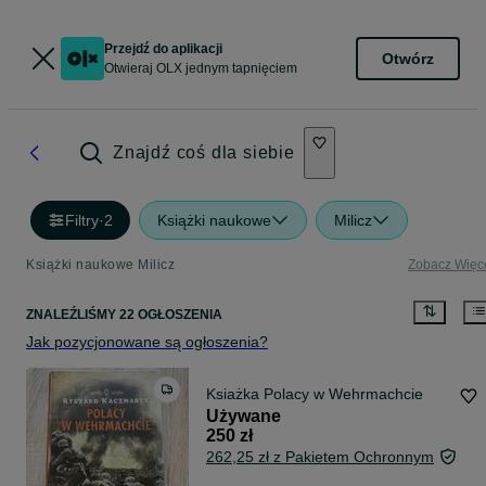
Przejdź do aplikacji
Otwórz
Otwieraj OLX jednym tapnięciem
Znajdź coś dla siebie
Filtry
·
2
Książki naukowe
Milicz
Książki naukowe Milicz
Zobacz Więc
ZNALEŹLIŚMY 22 OGŁOSZENIA
Jak pozycjonowane są ogłoszenia?
Ksiażka Polacy w Wehrmachcie
Używane
250 zł
262,25 zł z Pakietem Ochronnym