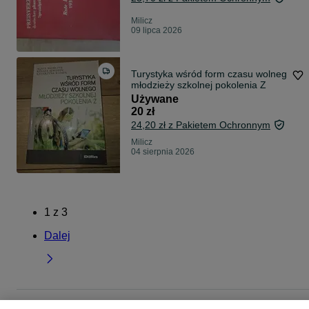
Milicz
09 lipca 2026
Turystyka wśród form czasu wolneg
młodzieży szkolnej pokolenia Z
Używane
20 zł
24,20 zł z Pakietem Ochronnym
Milicz
04 sierpnia 2026
1
z
3
Dalej
Strona główna
Muzyka i Edukacja
Książki
Książki naukowe
Książki