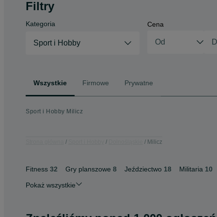
Filtry
Kategoria
Cena
Sport i Hobby
Wszystkie
Firmowe
Prywatne
Sport i Hobby Milicz
Strona główna
Sport i Hobby
Dolnośląskie
Milicz
Fitness
32
Gry planszowe
8
Jeździectwo
18
Militaria
10
Pokaż wszystkie