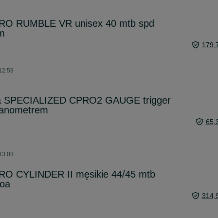
IRO RUMBLE VR unisex 40 mtb spd
am
179,
 12:59
a SPECIALIZED CPRO2 GAUGE trigger
anometrem
65,
 13:03
RO CYLINDER II męsikie 44/45 mtb
boa
314,