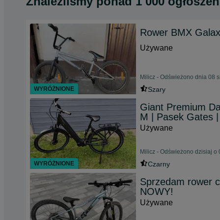
Znaleźliśmy
ponad
1 000 ogłoszeń
Rower BMX Galax
Używane
Milicz - Odświeżono dnia 08 
WYRÓŻNIONE
Szary
Giant Premium Da
M | Pasek Gates |
Używane
Milicz - Odświeżono dzisiaj o
WYRÓŻNIONE
Czarny
Sprzedam rower 
NOWY!
Używane