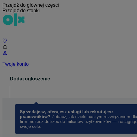
Przejdź do głównej części
Przejdź do stopki
Czat
Twoje konto
Dodaj ogłoszenie
Dla biznesu
opens in a new tab
Sprzedajesz, oferujesz usługi lub rekrutujesz
pracowników?
Zobacz, jak dzięki naszym rozwiązaniom dl
firm możesz dotrzeć do milionów użytkowników — i osiągną
swoje cele.