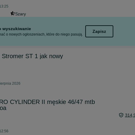
 13:25
Szary
to wyszukiwanie
Zapisz
ać o nowych ogłoszeniach, które do niego pasują.
 Stromer ST 1 jak nowy
sierpnia 2026
RO CYLINDER II męskie 46/47 mtb
boa
314,
 12:56