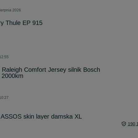
sierpnia 2026
ry Thule EP 915
 12:55
 Raleigh Comfort Jersey silnik Bosch
 2000km
 10:27
a ASSOS skin layer damska XL
190,