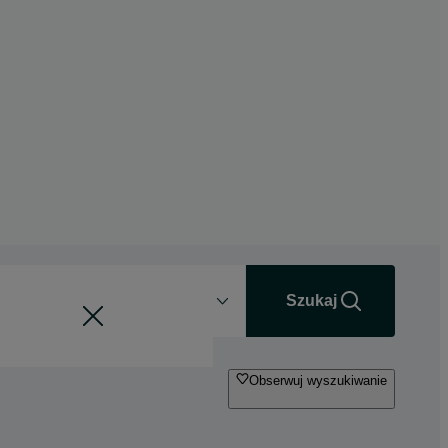
Odległość
+0 km
Szukaj
Obserwuj wyszukiwanie