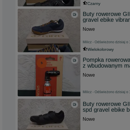
Czarny
Buty rowerowe G
gravel ebike vibr
Nowe
Milicz - Odświeżono dzisiaj o
Wielokolorowy
Pompka rowerow
z wbudowanym m
Nowe
Milicz - Odświeżono dzisiaj o
Buty rowerowe GI
spd gravel ebike 
Nowe