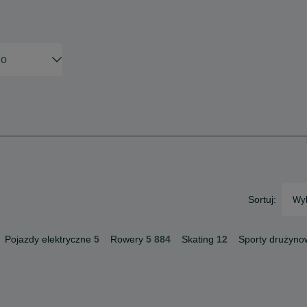
Sortuj:
Wyb
Pojazdy elektryczne
5
Rowery
5 884
Skating
12
Sporty drużyno