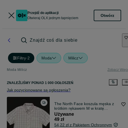
Przejdź do aplikacji
Otwórz
Otwieraj OLX jednym tapnięciem
Znajdź coś dla siebie
Filtry
·
2
Moda
Milicz
Moda Milicz
Zobacz Więc
ZNALEŹLIŚMY
PONAD
1 000 OGŁOSZEŃ
Jak pozycjonowane są ogłoszenia?
The North Face koszula męska z
krótkim rękawem M w kratę
outdoor 100% bawełna TNF w góry
Używane
na lato
49 zł
54,22 zł z Pakietem Ochronnym