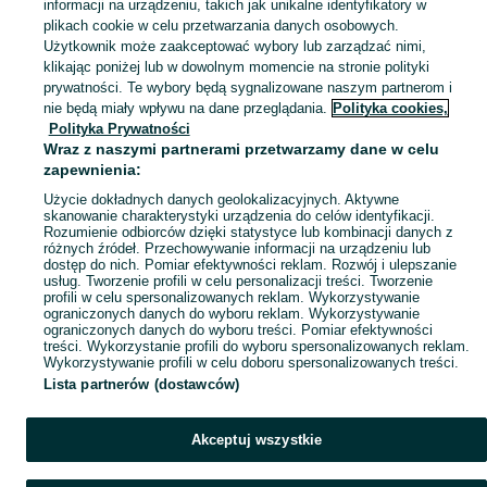
informacji na urządzeniu, takich jak unikalne identyfikatory w
Zobacz Więc
Moda Milicz ▶️ Odzież, obuwie, torebki, akcesoria i biżuteria ✅ Nowe i używane w atrakcyjnych cenach ✌ Znajdź najlepsze ogłoszenia na OLX.pl!
plikach cookie w celu przetwarzania danych osobowych.
Użytkownik może zaakceptować wybory lub zarządzać nimi,
klikając poniżej lub w dowolnym momencie na stronie polityki
Mapa kategorii
prywatności. Te wybory będą sygnalizowane naszym partnerom i
Mapa miejscowości
nie będą miały wpływu na dane przeglądania.
Polityka cookies,
Mapa ministron
Polityka Prywatności
Wraz z naszymi partnerami przetwarzamy dane w celu
Popularne wyszukiwania
zapewnienia:
Użycie dokładnych danych geolokalizacyjnych. Aktywne
skanowanie charakterystyki urządzenia do celów identyfikacji.
Rozumienie odbiorców dzięki statystyce lub kombinacji danych z
różnych źródeł. Przechowywanie informacji na urządzeniu lub
dostęp do nich. Pomiar efektywności reklam. Rozwój i ulepszanie
usług. Tworzenie profili w celu personalizacji treści. Tworzenie
profili w celu spersonalizowanych reklam. Wykorzystywanie
ograniczonych danych do wyboru reklam. Wykorzystywanie
ograniczonych danych do wyboru treści. Pomiar efektywności
treści. Wykorzystanie profili do wyboru spersonalizowanych reklam.
Wykorzystywanie profili w celu doboru spersonalizowanych treści.
Lista partnerów (dostawców)
Akceptuj wszystkie