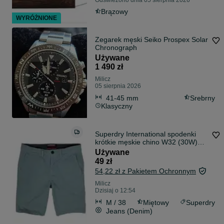
Odświeżono dnia 05 sierpnia 2026
Brązowy
WYRÓŻNIONE
Zegarek męski Seiko Prospex Solar
Chronograph
Używane
1 490 zł
Milicz
05 sierpnia 2026
41-45 mm
Srebrny
Klasyczny
Superdry International spodenki
krótkie męskie chino W32 (30W)
pas 82cm szorty chinosy casual
Używane
jeansowe M / L
49 zł
54,22 zł z Pakietem Ochronnym
Milicz
Dzisiaj o 12:54
M / 38
Miętowy
Superdry
Jeans (Denim)