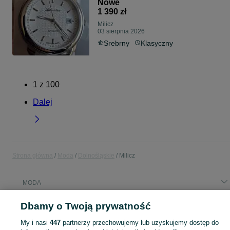
Nowe
1 390 zł
Milicz
03 sierpnia 2026
Srebrny
Klasyczny
1
z
100
Dalej
Strona główna
Moda
Dolnośląskie
Milicz
MODA
Dbamy o Twoją prywatność
KATEGORIA
My i nasi
447
partnerzy przechowujemy lub uzyskujemy dostęp do