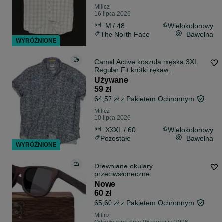
Milicz
16 lipca 2026
M / 48
Wielokolorowy
The North Face
Bawełna
WYRÓŻNIONE
Camel Active koszula męska 3XL
Regular Fit krótki rękaw
monochromatyczny print liści wzór
Używane
roślinny koszula casual, letnia,
59 zł
100% bawełna modne XXXL
64,57 zł z Pakietem Ochronnym
Milicz
10 lipca 2026
XXXL / 60
Wielokolorowy
Pozostałe
Bawełna
WYRÓŻNIONE
Drewniane okulary
przeciwsłoneczne
Nowe
60 zł
65,60 zł z Pakietem Ochronnym
Milicz