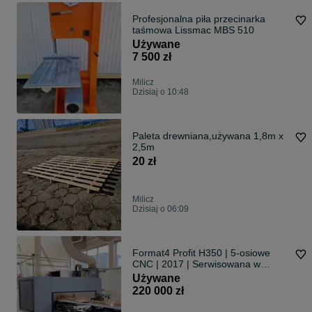
Profesjonalna piła przecinarka
taśmowa Lissmac MBS 510
Używane
7 500 zł
Milicz
Dzisiaj o 10:48
Paleta drewniana,używana 1,8m x
2,5m
20 zł
Milicz
Dzisiaj o 06:09
Format4 Profit H350 | 5-osiowe
CNC | 2017 | Serwisowana w
Felder Polska
Używane
220 000 zł