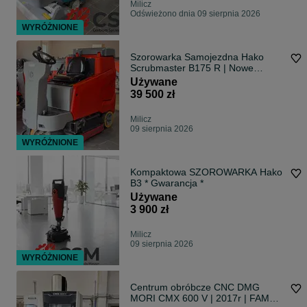
Milicz
Odświeżono dnia 09 sierpnia 2026
WYRÓŻNIONE
Szorowarka Samojezdna Hako
Scrubmaster B175 R | Nowe
Szczotki/Pady | Gwarancja | Stan
Używane
Perfekcyjny
39 500 zł
Milicz
09 sierpnia 2026
WYRÓŻNIONE
Kompaktowa SZOROWARKA Hako
B3 * Gwarancja *
Używane
3 900 zł
Milicz
09 sierpnia 2026
WYRÓŻNIONE
Centrum obróbcze CNC DMG
MORI CMX 600 V | 2017r | FAMOT