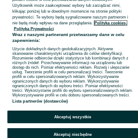
Zobacz Więc
Sprzedaż sprzętu i wyposażenia dla firm Milicz ▶️ maszyny, biuro i inne ✅ Nowe i używane w atrakcyjnych cenach ✌ Sprawdź oferty na OLX.pl!
Użytkownik może zaakceptować wybory lub zarządzać nimi,
klikając poniżej lub w dowolnym momencie na stronie polityki
prywatności. Te wybory będą sygnalizowane naszym partnerom i
Mapa kategorii
nie będą miały wpływu na dane przeglądania.
Polityka cookies,
Mapa miejscowości
Polityka Prywatności
Wraz z naszymi partnerami przetwarzamy dane w celu
Mapa ministron
zapewnienia:
Popularne wyszukiwania
Użycie dokładnych danych geolokalizacyjnych. Aktywne
skanowanie charakterystyki urządzenia do celów identyfikacji.
Rozumienie odbiorców dzięki statystyce lub kombinacji danych z
różnych źródeł. Przechowywanie informacji na urządzeniu lub
dostęp do nich. Pomiar efektywności reklam. Rozwój i ulepszanie
usług. Tworzenie profili w celu personalizacji treści. Tworzenie
profili w celu spersonalizowanych reklam. Wykorzystywanie
ograniczonych danych do wyboru reklam. Wykorzystywanie
ograniczonych danych do wyboru treści. Pomiar efektywności
treści. Wykorzystanie profili do wyboru spersonalizowanych reklam.
Wykorzystywanie profili w celu doboru spersonalizowanych treści.
Lista partnerów (dostawców)
Akceptuj wszystkie
Akceptuj niezbędne