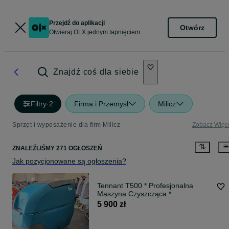
Przejdź do aplikacji
Otwórz
Otwieraj OLX jednym tapnięciem
Znajdź coś dla siebie
Filtry
·
2
Firma i Przemysł
Milicz
Sprzęt i wyposażenie dla firm Milicz
Zobacz Więc
ZNALEŹLIŚMY 271 OGŁOSZEŃ
Jak pozycjonowane są ogłoszenia?
Tennant T500 * Profesjonalna
Maszyna Czyszcząca *
SZOROWARKA * Głowica
5 900 zł
Cylindryczna *