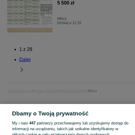
5 500 zł
Milicz
Dzisiaj o 11:35
1
z
28
Dalej
Strona główna
Firma i Przemysł
Dolnośląskie
Milicz
FIRMA I PRZEMYSŁ
Dbamy o Twoją prywatność
My i nasi
447
partnerzy przechowujemy lub uzyskujemy dostęp do
KATEGORIA
informacji na urządzeniu, takich jak unikalne identyfikatory w
plikach cookie w celu przetwarzania danych osobowych.