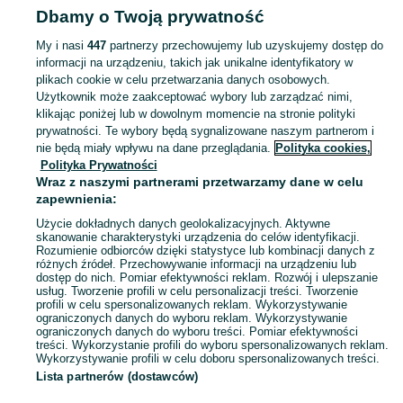
Dbamy o Twoją prywatność
Wielkopolskie
Komiksy - Września
My i nasi
447
partnerzy przechowujemy lub uzyskujemy dostęp do
informacji na urządzeniu, takich jak unikalne identyfikatory w
KATEGORIA
plikach cookie w celu przetwarzania danych osobowych.
Użytkownik może zaakceptować wybory lub zarządzać nimi,
Zobacz Więc
Sprzedaż komiksów Września ▶️ powieści graficzne, manga, antologie, komiksy dla dzieci ✅ Nowe i używane w super cenach ✌ Kupuj i sprzedawaj na OLX.pl!
klikając poniżej lub w dowolnym momencie na stronie polityki
prywatności. Te wybory będą sygnalizowane naszym partnerom i
nie będą miały wpływu na dane przeglądania.
Polityka cookies,
Mapa kategorii
Polityka Prywatności
Mapa miejscowości
Wraz z naszymi partnerami przetwarzamy dane w celu
zapewnienia:
Mapa ministron
Użycie dokładnych danych geolokalizacyjnych. Aktywne
Popularne wyszukiwania
skanowanie charakterystyki urządzenia do celów identyfikacji.
Rozumienie odbiorców dzięki statystyce lub kombinacji danych z
różnych źródeł. Przechowywanie informacji na urządzeniu lub
dostęp do nich. Pomiar efektywności reklam. Rozwój i ulepszanie
usług. Tworzenie profili w celu personalizacji treści. Tworzenie
profili w celu spersonalizowanych reklam. Wykorzystywanie
ograniczonych danych do wyboru reklam. Wykorzystywanie
ograniczonych danych do wyboru treści. Pomiar efektywności
treści. Wykorzystanie profili do wyboru spersonalizowanych reklam.
Wykorzystywanie profili w celu doboru spersonalizowanych treści.
Lista partnerów (dostawców)