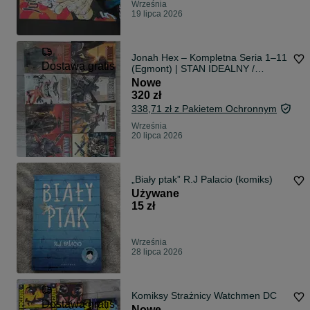
Września
19 lipca 2026
Jonah Hex – Kompletna Seria 1–11
Dostawa gratis
(Egmont) | STAN IDEALNY /
NOWE! (Komplet) 11 Tomów
Nowe
320 zł
338,71 zł z Pakietem Ochronnym
Września
20 lipca 2026
„Biały ptak” R.J Palacio (komiks)
Używane
15 zł
Września
28 lipca 2026
Komiksy Strażnicy Watchmen DC
Dostawa gratis
Nowe