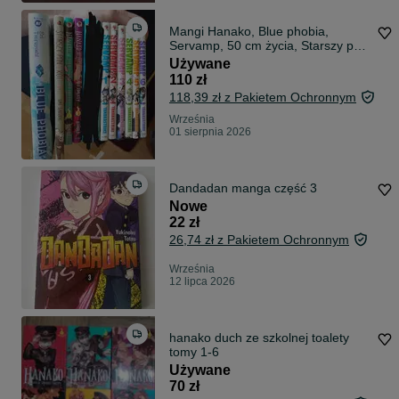
Mangi Hanako, Blue phobia,
Servamp, 50 cm życia, Starszy pan
i kot
Używane
110 zł
118,39 zł z Pakietem Ochronnym
Września
01 sierpnia 2026
Dandadan manga część 3
Nowe
22 zł
26,74 zł z Pakietem Ochronnym
Września
12 lipca 2026
hanako duch ze szkolnej toalety
tomy 1-6
Używane
70 zł