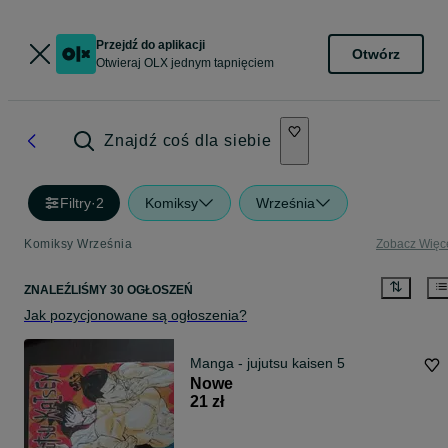
Przejdź do aplikacji
Otwórz
Otwieraj OLX jednym tapnięciem
Znajdź coś dla siebie
Filtry
·
2
Komiksy
Września
Komiksy Września
Zobacz Więc
ZNALEŹLIŚMY 30 OGŁOSZEŃ
Jak pozycjonowane są ogłoszenia?
Manga - jujutsu kaisen 5
Nowe
21 zł