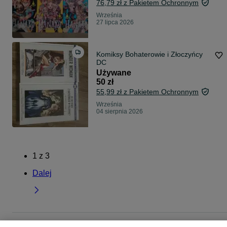
76,79 zł z Pakietem Ochronnym
Września
27 lipca 2026
Komiksy Bohaterowie i Złoczyńcy
DC
Używane
50 zł
55,99 zł z Pakietem Ochronnym
Września
04 sierpnia 2026
1
z
3
Dalej
Strona główna
Muzyka i Edukacja
Książki
Komiksy
Komiksy -