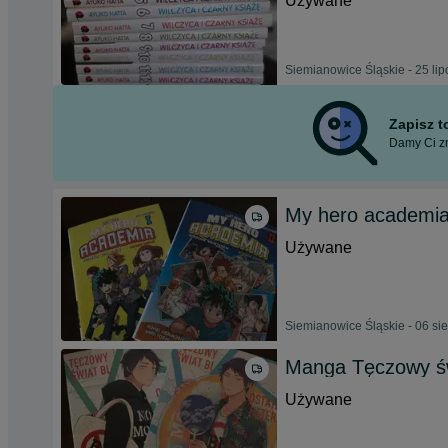
Używane
Siemianowice Śląskie - 25 li
Zapisz 
Damy Ci zn
My hero academia l
Używane
Siemianowice Śląskie - 06 si
Manga Tęczowy świ
Używane