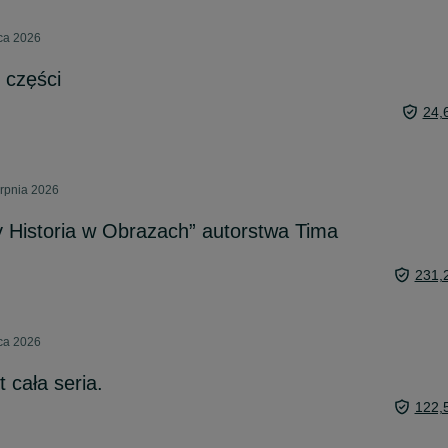
pca 2026
 części
24,
erpnia 2026
 Historia w Obrazach” autorstwa Tima
231,
pca 2026
 cała seria.
122,