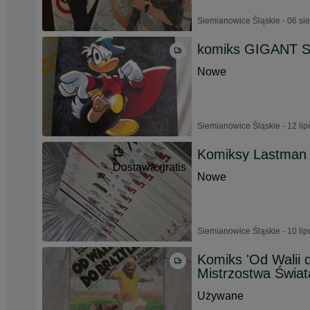
Siemianowice Śląskie - 06 si
komiks GIGANT 
Nowe
Siemianowice Śląskie - 12 li
Komiksy Lastman 
Dostawa gratis
Nowe
Siemianowice Śląskie - 10 li
Komiks 'Od Walii do
Mistrzostwa Świa
Używane