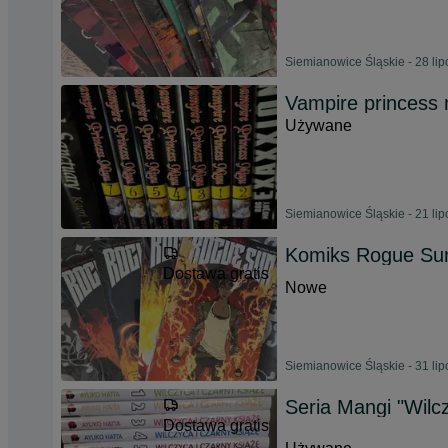
Siemianowice Śląskie - 28 li
Vampire princess
Używane
Siemianowice Śląskie - 21 li
Komiks Rogue Su
Dostawa gratis
Nowe
Siemianowice Śląskie - 31 li
Seria Mangi "Wilc
Dostawa gratis