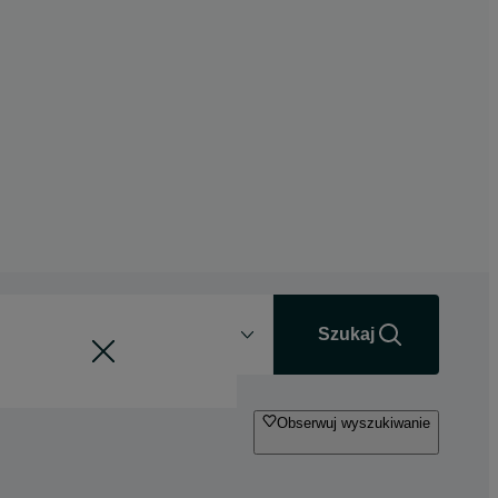
Odległość
+0 km
Szukaj
Obserwuj wyszukiwanie