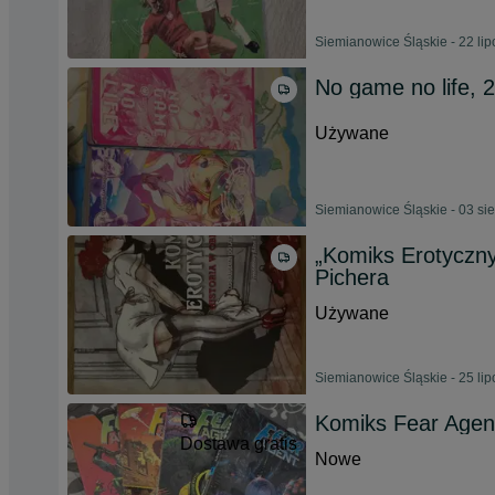
Siemianowice Śląskie - 22 li
No game no life, 2
Używane
Siemianowice Śląskie - 03 si
„Komiks Erotyczny
Pichera
Używane
Siemianowice Śląskie - 25 li
Komiks Fear Agent
Dostawa gratis
Nowe