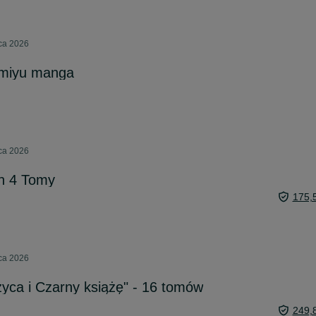
pca 2026
 miyu manga
pca 2026
n 4 Tomy
175,
pca 2026
zyca i Czarny książę" - 16 tomów
249,