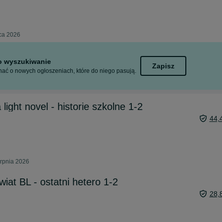
pca 2026
to wyszukiwanie
Zapisz
ać o nowych ogłoszeniach, które do niego pasują.
ight novel - historie szkolne 1-2
44,
erpnia 2026
at BL - ostatni hetero 1-2
28,