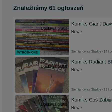
Znaleźliśmy 61 ogłoszeń
Komiks Giant Day
Dostawa gratis
Nowe
Siemianowice Śląskie - 14 li
WYRÓŻNIONE
Komiks Radiant B
Dostawa gratis
Nowe
Siemianowice Śląskie - 28 li
Komiks Coś Zabija
Dostawa gratis
Nowe