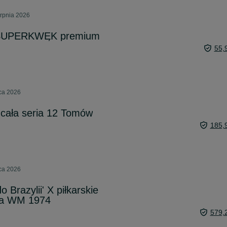
erpnia 2026
SUPERKWĘK premium
55,
pca 2026
cała seria 12 Tomów
185,
pca 2026
 Brazylii' X piłkarskie
ta WM 1974
579,