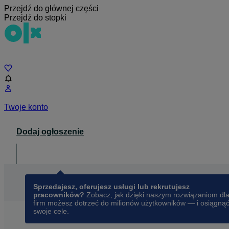
Przejdź do głównej części
Przejdź do stopki
Czat
Twoje konto
Dodaj ogłoszenie
Dla biznesu
opens in a new tab
Sprzedajesz, oferujesz usługi lub rekrutujesz
pracowników?
Zobacz, jak dzięki naszym rozwiązaniom dl
firm możesz dotrzeć do milionów użytkowników — i osiągną
swoje cele.