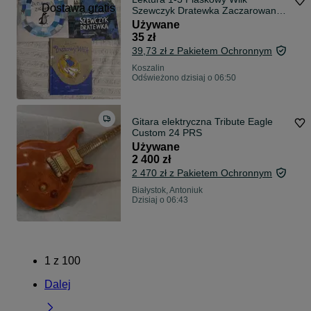
Dostawa gratis
Szewczyk Dratewka Zaczarowana
Zagroda
Używane
35 zł
39,73 zł z Pakietem Ochronnym
Koszalin
Odświeżono dzisiaj o 06:50
Gitara elektryczna Tribute Eagle
Custom 24 PRS
Używane
2 400 zł
2 470 zł z Pakietem Ochronnym
Białystok, Antoniuk
Dzisiaj o 06:43
1
z
100
Dalej