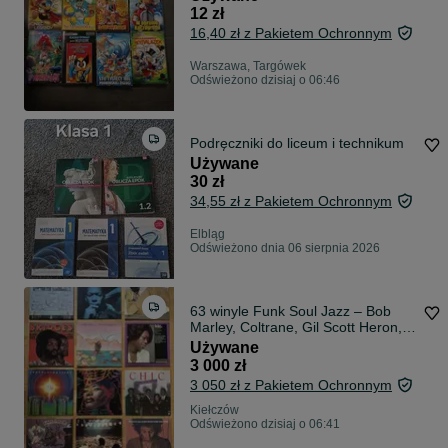
12 zł
16,40 zł z Pakietem Ochronnym
Warszawa, Targówek
Odświeżono dzisiaj o 06:46
Podręczniki do liceum i technikum
Używane
30 zł
34,55 zł z Pakietem Ochronnym
Elbląg
Odświeżono dnia 06 sierpnia 2026
63 winyle Funk Soul Jazz – Bob
Marley, Coltrane, Gil Scott Heron,
Curtis Mayfield, Cymande, Chic
Używane
3 000 zł
3 050 zł z Pakietem Ochronnym
Kiełczów
Odświeżono dzisiaj o 06:41