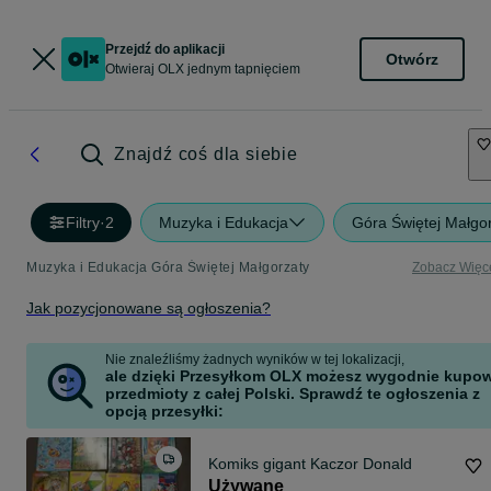
Przejdź do aplikacji
Otwórz
Otwieraj OLX jednym tapnięciem
Znajdź coś dla siebie
Filtry
·
2
Muzyka i Edukacja
Góra Świętej Małgo
Muzyka i Edukacja Góra Świętej Małgorzaty
Zobacz Więc
Jak pozycjonowane są ogłoszenia?
Nie znaleźliśmy żadnych wyników w tej lokalizacji,
ale dzięki Przesyłkom OLX możesz wygodnie kupo
przedmioty z całej Polski. Sprawdź te ogłoszenia z
opcją przesyłki:
Komiks gigant Kaczor Donald
Używane