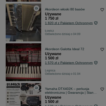
Akordeon włoski 80 basów
Używane
1 750 zł
1 820 zł z Pakietem Ochronnym
Łowicz
Odświeżono dzisiaj o 04:09
Akordeon Galotta Ideal 72
Dostawa gratis
Używane
1 500 zł
1 570 zł z Pakietem Ochronnym
Legnica
Odświeżono dzisiaj o 01:04
Yamaha DTX402K – perkusja
elektroniczna | Gwarancja | Stan
idealn
Używane
1 500 zł