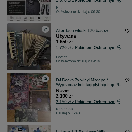
1 570 zł z Pakietem Ochronnym
Radlin
Odświeżono dzisiaj o 06:30
Akordeon włoski 120 basów
Używane
1 650 zł
1 720 zł z Pakietem Ochronnym
Łowicz
Odświeżono dzisiaj o 04:19
DJ Decks 7x winyl Mixtape /
Wyprzedaż kolekcji płyt hip hop PL
Nowe
2 100 zł
2 150 zł z Pakietem Ochronnym
Rąbień AB
Dzisiaj o 05:43
Lektura 1-3 Piaskowy Wilk