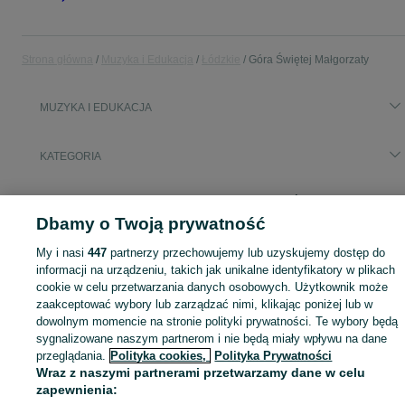
Strona główna
Muzyka i Edukacja
Łódzkie
Góra Świętej Małgorzaty
MUZYKA I EDUKACJA
KATEGORIA
Zobacz Więc
Sprzedaż towarów dla relaksu, twórczości i nauki Góra Świętej Małgorzaty ▶️ Nowe i używane instrumenty, książki, filmy i inne ✌ Kupuj i sprzedawaj na OLX.pl!
Dbamy o Twoją prywatność
Mapa kategorii
My i nasi
447
partnerzy przechowujemy lub uzyskujemy dostęp do
informacji na urządzeniu, takich jak unikalne identyfikatory w plikach
Mapa miejscowości
cookie w celu przetwarzania danych osobowych. Użytkownik może
Mapa ministron
zaakceptować wybory lub zarządzać nimi, klikając poniżej lub w
Popularne wyszukiwania
dowolnym momencie na stronie polityki prywatności. Te wybory będą
sygnalizowane naszym partnerom i nie będą miały wpływu na dane
przeglądania.
Polityka cookies,
Polityka Prywatności
Wraz z naszymi partnerami przetwarzamy dane w celu
zapewnienia: