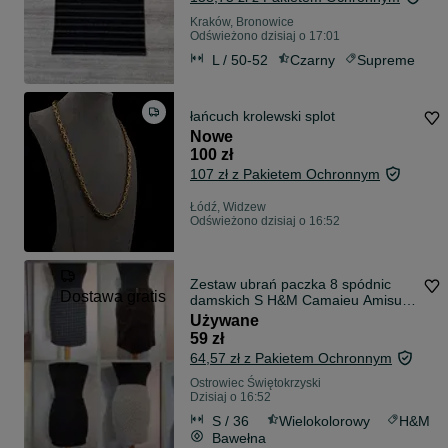
Kraków, Bronowice
Odświeżono dzisiaj o 17:01
L / 50-52
Czarny
Supreme
łańcuch krolewski splot
Nowe
100 zł
107 zł z Pakietem Ochronnym
Łódź, Widzew
Odświeżono dzisiaj o 16:52
Zestaw ubrań paczka 8 spódnic
Dostawa gratis
damskich S H&M Camaieu Amisu
mini midi
Używane
59 zł
64,57 zł z Pakietem Ochronnym
Ostrowiec Świętokrzyski
Dzisiaj o 16:52
S / 36
Wielokolorowy
H&M
Bawełna