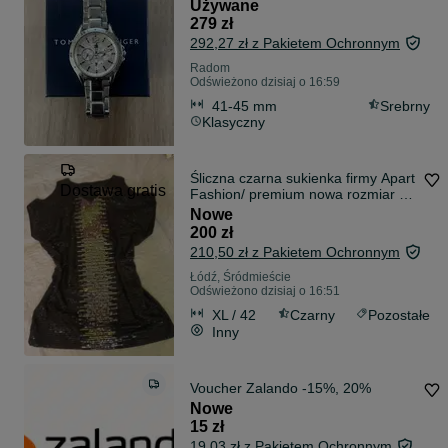
Używane
279 zł
292,27 zł z Pakietem Ochronnym
Radom
Odświeżono dzisiaj o 16:59
41-45 mm
Srebrny
Klasyczny
Śliczna czarna sukienka firmy Apart
Dostawa gratis
Fashion/ premium nowa rozmiar 42
,wizytowa
Nowe
200 zł
210,50 zł z Pakietem Ochronnym
Łódź, Śródmieście
Odświeżono dzisiaj o 16:51
XL / 42
Czarny
Pozostałe
Inny
Voucher Zalando -15%, 20%
Nowe
15 zł
19,03 zł z Pakietem Ochronnym