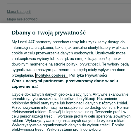
Mapa kategorii
Mapa miejscowości
Mapa ministron
Dbamy o Twoją prywatność
Popularne wyszukiwania
My i nasi
447
partnerzy przechowujemy lub uzyskujemy dostęp do
informacji na urządzeniu, takich jak unikalne identyfikatory w plikach
cookie w celu przetwarzania danych osobowych. Użytkownik może
zaakceptować wybory lub zarządzać nimi, klikając poniżej lub w
dowolnym momencie na stronie polityki prywatności. Te wybory będą
sygnalizowane naszym partnerom i nie będą miały wpływu na dane
przeglądania.
Polityka cookies,
Polityka Prywatności
Wraz z naszymi partnerami przetwarzamy dane w celu
zapewnienia:
Użycie dokładnych danych geolokalizacyjnych. Aktywne skanowanie
charakterystyki urządzenia do celów identyfikacji. Rozumienie
odbiorców dzięki statystyce lub kombinacji danych z różnych źródeł.
Przechowywanie informacji na urządzeniu lub dostęp do nich. Pomiar
efektywności reklam. Rozwój i ulepszanie usług. Tworzenie profili w
celu personalizacji treści. Tworzenie profili w celu spersonalizowanych
reklam. Wykorzystywanie ograniczonych danych do wyboru reklam.
Wykorzystywanie ograniczonych danych do wyboru treści. Pomiar
efektywności treści. Wykorzystanie profili do wyboru