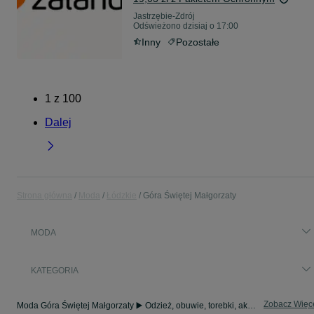
Jastrzębie-Zdrój
Odświeżono dzisiaj o 17:00
Inny
Pozostałe
1
z
100
Dalej
Strona główna
Moda
Łódzkie
Góra Świętej Małgorzaty
MODA
KATEGORIA
Zobacz Więc
Moda Góra Świętej Małgorzaty ▶️ Odzież, obuwie, torebki, akcesoria i biżuteria ✅ Nowe i używane w atrakcyjnych cenach ✌ Znajdź najlepsze ogłoszenia na OLX.pl!