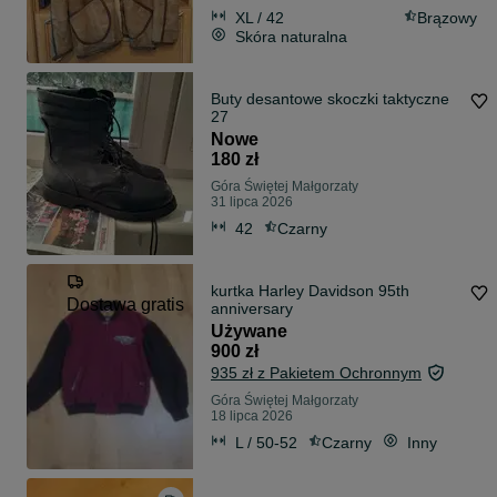
XL / 42
Brązowy
Skóra naturalna
Buty desantowe skoczki taktyczne
27
Nowe
180 zł
Góra Świętej Małgorzaty
31 lipca 2026
42
Czarny
kurtka Harley Davidson 95th
Dostawa gratis
anniversary
Używane
900 zł
935 zł z Pakietem Ochronnym
Góra Świętej Małgorzaty
18 lipca 2026
L / 50-52
Czarny
Inny