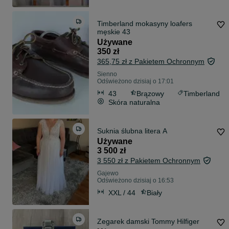
Timberland mokasyny loafers
męskie 43
Używane
350 zł
365,75 zł z Pakietem Ochronnym
Sienno
Odświeżono dzisiaj o 17:01
43
Brązowy
Timberland
Skóra naturalna
Suknia ślubna litera A
Używane
3 500 zł
3 550 zł z Pakietem Ochronnym
Gajewo
Odświeżono dzisiaj o 16:53
XXL / 44
Biały
Zegarek damski Tommy Hilfiger