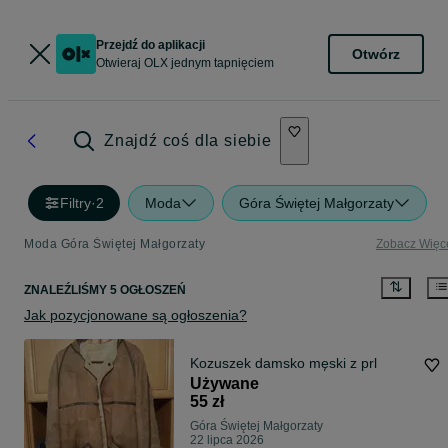
Przejdź do aplikacji
Otwórz
Otwieraj OLX jednym tapnięciem
Znajdź coś dla siebie
Filtry
·
2
Moda
Góra Świętej Małgorzaty
Moda Góra Świętej Małgorzaty
Zobacz Więc
ZNALEŹLIŚMY 5 OGŁOSZEŃ
Jak pozycjonowane są ogłoszenia?
Kozuszek damsko męski z prl
Używane
55 zł
Góra Świętej Małgorzaty
22 lipca 2026