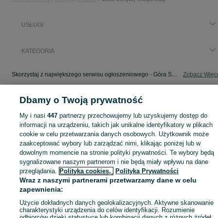
USŁUGI
KATEGORIA
Skorzystaj z największego serwisu ogłoszeniowego - Góra Świętej Małgorzaty i okolice! - kupuj lub sprzedawaj jeszcze wygodniej w kategorii Usługi!
Zobacz Więc
Mapa kategorii
Dbamy o Twoją prywatność
Mapa miejscowości
My i nasi
447
partnerzy przechowujemy lub uzyskujemy dostęp do
Mapa ministron
informacji na urządzeniu, takich jak unikalne identyfikatory w plikach
cookie w celu przetwarzania danych osobowych. Użytkownik może
Popularne wyszukiwania
zaakceptować wybory lub zarządzać nimi, klikając poniżej lub w
dowolnym momencie na stronie polityki prywatności. Te wybory będą
sygnalizowane naszym partnerom i nie będą miały wpływu na dane
przeglądania.
Polityka cookies,
Polityka Prywatności
Wraz z naszymi partnerami przetwarzamy dane w celu
zapewnienia:
Użycie dokładnych danych geolokalizacyjnych. Aktywne skanowanie
charakterystyki urządzenia do celów identyfikacji. Rozumienie
odbiorców dzięki statystyce lub kombinacji danych z różnych źródeł.