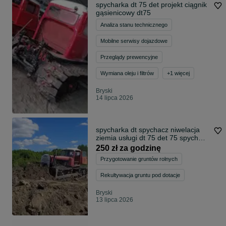
spycharka dt 75 det projekt ciągnik
gąsienicowy dt75
Analiza stanu technicznego
Mobilne serwisy dojazdowe
Przeglądy prewencyjne
Wymiana oleju i filtrów
+
1
więcej
Bryski
14 lipca 2026
spycharka dt spychacz niwelacja
ziemia usługi dt 75 det 75 spych
dt75
250 zł za godzinę
Przygotowanie gruntów rolnych
Rekultywacja gruntu pod dotacje
Bryski
13 lipca 2026