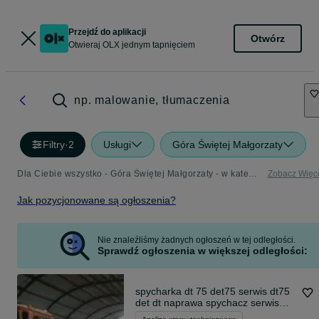
Przejdź do aplikacji
Otwórz
Otwieraj OLX jednym tapnięciem
np. malowanie, tłumaczenia
Filtry
·
2
Usługi
Góra Świętej Małgorzaty
Dla Ciebie wszystko - Góra Świętej Małgorzaty - w kategorii Usługi
Zobacz Więc
Jak pozycjonowane są ogłoszenia?
Nie znaleźliśmy żadnych ogłoszeń w tej odległości.
Sprawdź ogłoszenia w większej odległości:
spycharka dt 75 det75 serwis dt75
det dt naprawa spychacz serwis
spych