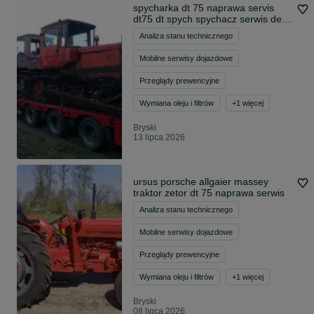
spycharka dt 75 naprawa servis
dt75 dt spych spychacz serwis det
DT
Analiza stanu technicznego
Mobilne serwisy dojazdowe
Przeglądy prewencyjne
Wymiana oleju i filtrów
+
1
więcej
Bryski
13 lipca 2026
ursus porsche allgaier massey
traktor zetor dt 75 naprawa serwis
Analiza stanu technicznego
Mobilne serwisy dojazdowe
Przeglądy prewencyjne
Wymiana oleju i filtrów
+
1
więcej
Bryski
08 lipca 2026