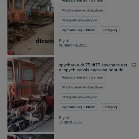
Analiza stanu technicznego
Mobilne serwisy dojazdowe
Przeglądy prewencyjne
Wymiana oleju i filtrów
+
1
więcej
Bryski
06 sierpnia 2026
spycharka dt 75 dt75 spychacz det
dt spych serwis naprawa odbudowa
ciągnik gąsienicowy servis
Analiza stanu technicznego
Mobilne serwisy dojazdowe
Przeglądy prewencyjne
Wymiana oleju i filtrów
+
1
więcej
Bryski
19 lipca 2026