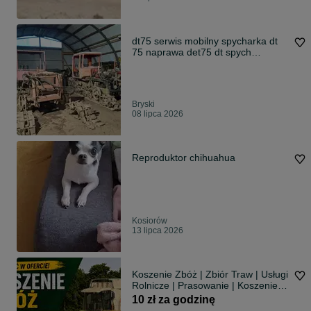
dt75 serwis mobilny spycharka dt
75 naprawa det75 dt spych
spychacz
Bryski
08 lipca 2026
Reproduktor chihuahua
Kosiorów
13 lipca 2026
Koszenie Zbóż | Zbiór Traw | Usługi
Rolnicze | Prasowanie | Koszenie
kukurydzy | omłot
10 zł za godzinę