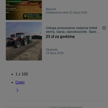
Marynki
Odświeżono dnia 31 lipca 2026
Usługa prasowania owijania belek
słomy, siana, sianokiszonki. Sianie
zbóż, traw. Transport. Rozrzucanie
23 zł za godzinę
obornika.
Opalanki
19 lipca 2026
1
z
100
Dalej
Strona główna
Usługi
Łódzkie
Góra Świętej Małgorzaty