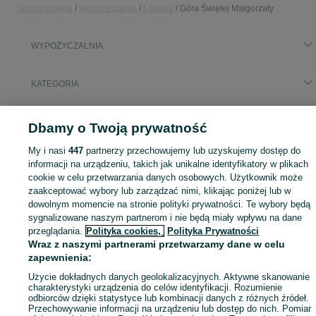
Strona główna
Wypożyczalnia
Łódzkie
Góra Świętej Małgorzaty
WYPOŻYCZALNIA
KATEGORIA
Skorzystaj z największego serwisu ogłoszeniowego - Góra Świętej Małgorzaty i okolice! - kupuj lub sprzedawaj jeszcze wygodniej w kategorii Wypożyczalnia!
Zobacz Więc
Dbamy o Twoją prywatność
My i nasi
447
partnerzy przechowujemy lub uzyskujemy dostęp do
Mapa kategorii
informacji na urządzeniu, takich jak unikalne identyfikatory w plikach
Mapa miejscowości
cookie w celu przetwarzania danych osobowych. Użytkownik może
Mapa ministron
zaakceptować wybory lub zarządzać nimi, klikając poniżej lub w
dowolnym momencie na stronie polityki prywatności. Te wybory będą
Popularne wyszukiwania
sygnalizowane naszym partnerom i nie będą miały wpływu na dane
przeglądania.
Polityka cookies,
Polityka Prywatności
Wraz z naszymi partnerami przetwarzamy dane w celu
zapewnienia:
Użycie dokładnych danych geolokalizacyjnych. Aktywne skanowanie
charakterystyki urządzenia do celów identyfikacji. Rozumienie
odbiorców dzięki statystyce lub kombinacji danych z różnych źródeł.
Przechowywanie informacji na urządzeniu lub dostęp do nich. Pomiar