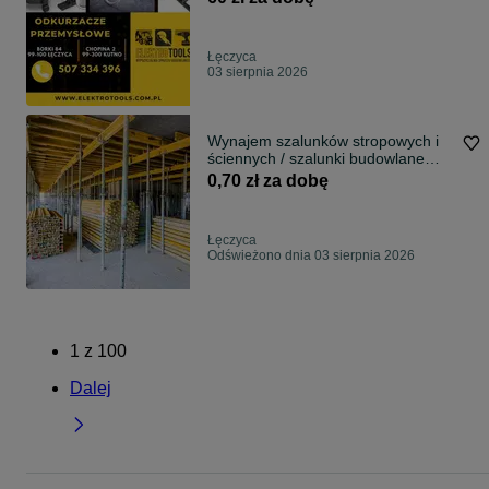
Łęczyca
03 sierpnia 2026
Wynajem szalunków stropowych i
ściennych / szalunki budowlane
Peri / NAJLEPSZE STAWKI !
0,70 zł za dobę
Łęczyca
Odświeżono dnia 03 sierpnia 2026
1
z
100
Dalej