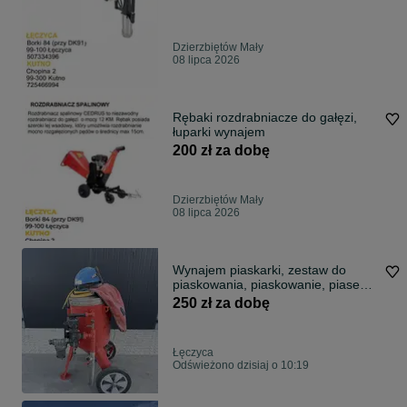
Dzierzbiętów Mały
08 lipca 2026
Rębaki rozdrabniacze do gałęzi,
łuparki wynajem
200 zł za dobę
Dzierzbiętów Mały
08 lipca 2026
Wynajem piaskarki, zestaw do
piaskowania, piaskowanie, piasek
suszony
250 zł za dobę
Łęczyca
Odświeżono dzisiaj o 10:19