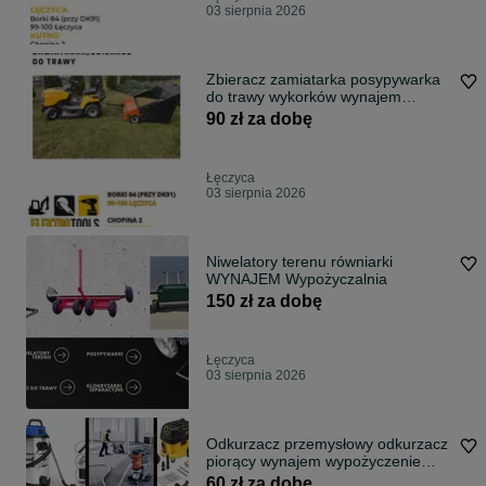
03 sierpnia 2026
Zbieracz zamiatarka posypywarka
do trawy wykorków wynajem
wypożyczenie
90 zł za dobę
Łęczyca
03 sierpnia 2026
Niwelatory terenu równiarki
WYNAJEM Wypożyczalnia
150 zł za dobę
Łęczyca
03 sierpnia 2026
Odkurzacz przemysłowy odkurzacz
piorący wynajem wypożyczenie
odkurzacz na mokro
60 zł za dobę