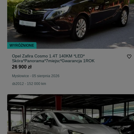
WYRÓŻNIONE
Opel Zafira Cosmo 1.4T 140KM *LED*
Skóra*Panorama*7miejsc*Gwarancja 1ROK
26 900 zł
Mysłowice
-
05 sierpnia 2026
2012 - 152 000 km