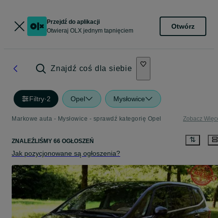
Przejdź do aplikacji
Otwórz
Otwieraj OLX jednym tapnięciem
Znajdź coś dla siebie
Filtry
·
2
Opel
Mysłowice
Markowe auta - Mysłowice - sprawdź kategorię Opel
Zobacz Więc
ZNALEŹLIŚMY 66 OGŁOSZEŃ
Jak pozycjonowane są ogłoszenia?