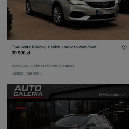
Opel Astra Krajowy z salonu serwisowany f-vat
39 900 zł
Mysłowice
-
Odświeżono dzisiaj o 08:43
2022 - 100 000 km