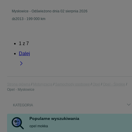
Mysłowice
-
Odświeżono dnia 02 sierpnia 2026
2013 - 199 000 km
1
z
7
Dalej
Strona główna
Motoryzacja
Samochody osobowe
Opel
Opel - Śląskie
Opel - Mysłowice
KATEGORIA
Popularne wyszukiwania
opel mokka