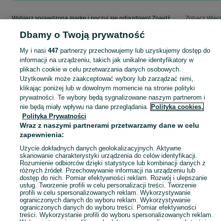
Wybierz sprawdzoną markę i poczuj się odjazdowo! Znajdź wymarzony samochód w kategorii Opel na OLX - Mysłowice i okolice!
Zobacz Więc
Dbamy o Twoją prywatność
Mapa kategorii
My i nasi
447
partnerzy przechowujemy lub uzyskujemy dostęp do
Mapa miejscowości
informacji na urządzeniu, takich jak unikalne identyfikatory w
Mapa ministron
plikach cookie w celu przetwarzania danych osobowych.
Użytkownik może zaakceptować wybory lub zarządzać nimi,
Popularne wyszukiwania
klikając poniżej lub w dowolnym momencie na stronie polityki
prywatności. Te wybory będą sygnalizowane naszym partnerom i
nie będą miały wpływu na dane przeglądania.
Polityka cookies,
Polityka Prywatności
Wraz z naszymi partnerami przetwarzamy dane w celu
zapewnienia:
Użycie dokładnych danych geolokalizacyjnych. Aktywne
skanowanie charakterystyki urządzenia do celów identyfikacji.
Rozumienie odbiorców dzięki statystyce lub kombinacji danych z
różnych źródeł. Przechowywanie informacji na urządzeniu lub
dostęp do nich. Pomiar efektywności reklam. Rozwój i ulepszanie
usług. Tworzenie profili w celu personalizacji treści. Tworzenie
profili w celu spersonalizowanych reklam. Wykorzystywanie
ograniczonych danych do wyboru reklam. Wykorzystywanie
ograniczonych danych do wyboru treści. Pomiar efektywności
treści. Wykorzystanie profili do wyboru spersonalizowanych reklam.