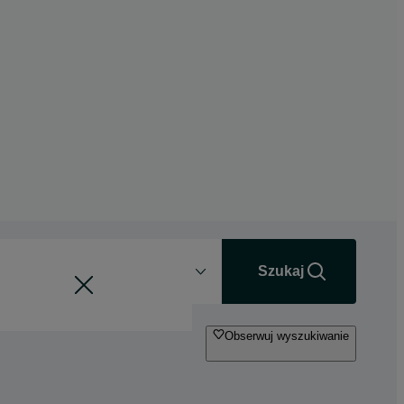
Odległość
+0 km
Szukaj
Obserwuj wyszukiwanie