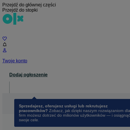
Przejdź do głównej części
Przejdź do stopki
Czat
Twoje konto
Dodaj ogłoszenie
Dla biznesu
opens in a new tab
Sprzedajesz, oferujesz usługi lub rekrutujesz
pracowników?
Zobacz, jak dzięki naszym rozwiązaniom dl
firm możesz dotrzeć do milionów użytkowników — i osiągną
swoje cele.