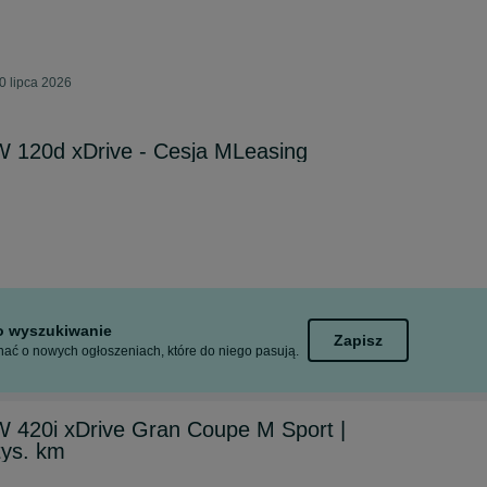
0 lipca 2026
120d xDrive - Cesja MLeasing
to wyszukiwanie
Zapisz
ać o nowych ogłoszeniach, które do niego pasują.
420i xDrive Gran Coupe M Sport |
tys. km