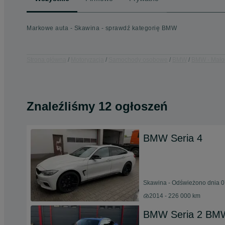
Markowe auta - Skawina - sprawdź kategorię BMW
Strona główna
Motoryzacja
Samochody osobowe
BMW
BMW - Mało
Znaleźliśmy 12 ogłoszeń
BMW Seria 4
Skawina - Odświeżono dnia 0
2014 - 226 000 km
BMW Seria 2 BMW