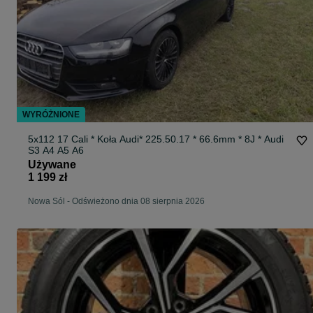
WYRÓŻNIONE
5x112 17 Cali * Koła Audi* 225.50.17 * 66.6mm * 8J * Audi
S3 A4 A5 A6
Używane
1 199 zł
Nowa Sól
-
Odświeżono dnia 08 sierpnia 2026