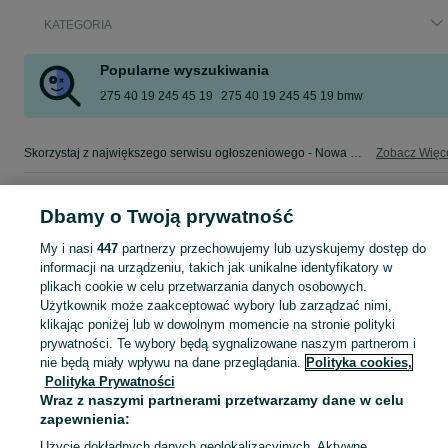
KATEGORIA
Popularne wyszukiwania
275 40 19 245 45 19
275 40 19 245 45 19 bmw
Skorzystaj z największego serwisu ogłoszeniowego - Nowa Sól i okolice! - kupuj lub sprzedawaj jeszcze wygodniej w kategorii Koła!
Zobacz Więc
Mapa kategorii
Dbamy o Twoją prywatność
Mapa miejscowości
My i nasi
447
partnerzy przechowujemy lub uzyskujemy dostęp do
Mapa ministron
informacji na urządzeniu, takich jak unikalne identyfikatory w
Popularne wyszukiwania
plikach cookie w celu przetwarzania danych osobowych.
Użytkownik może zaakceptować wybory lub zarządzać nimi,
klikając poniżej lub w dowolnym momencie na stronie polityki
prywatności. Te wybory będą sygnalizowane naszym partnerom i
nie będą miały wpływu na dane przeglądania.
Polityka cookies,
Polityka Prywatności
Wraz z naszymi partnerami przetwarzamy dane w celu
zapewnienia:
Użycie dokładnych danych geolokalizacyjnych. Aktywne