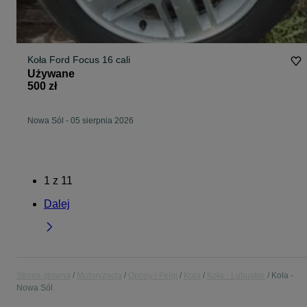
Koła Ford Focus 16 cali
Używane
500 zł
Nowa Sól
-
05 sierpnia 2026
1
z
11
Dalej
Strona główna
Motoryzacja
Opony i Felgi
Koła
Koła - Lubuskie
Koła -
Nowa Sól