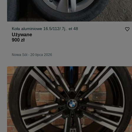
Koła aluminiowe 16.5/112/.7j.. et 48
Używane
900 zł
Nowa Sól
-
20 lipca 2026