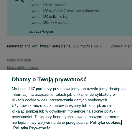
hyundai i20
w
Hyundai
hyundai i20 części
w
Części samochodowe
hyundai i20 active
w
Hyundai
hyundai i20n
w
Hyundai
Zobacz Więcej
Motoryzacja to Twój świat? Kieruj się na OLX! hyundai i20 - Mazowieckie - tylko w kategorii Motoryzacja na OLX!
Zobacz Więc
Mapa kategorii
Mapa miejscowości
Mapa ministron
Dbamy o Twoją prywatność
Popularne wyszukiwania
My i nasi
447
partnerzy przechowujemy lub uzyskujemy dostęp do
informacji na urządzeniu, takich jak unikalne identyfikatory w
plikach cookie w celu przetwarzania danych osobowych.
Użytkownik może zaakceptować wybory lub zarządzać nimi,
klikając poniżej lub w dowolnym momencie na stronie polityki
prywatności. Te wybory będą sygnalizowane naszym partnerom i
nie będą miały wpływu na dane przeglądania.
Polityka cookies,
Polityka Prywatności