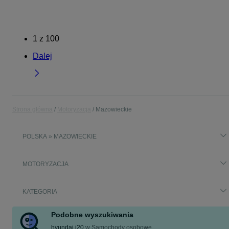
1
z
100
Dalej
Strona główna
Motoryzacja
Mazowieckie
POLSKA » MAZOWIECKIE
MOTORYZACJA
KATEGORIA
Podobne wyszukiwania
hyundai i20
w
Samochody osobowe