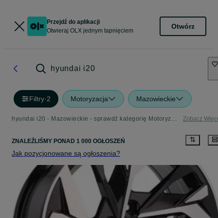
Przejdź do aplikacji
Otwórz
Otwieraj OLX jednym tapnięciem
hyundai i20
Filtry
·
2
Motoryzacja
Mazowieckie
hyundai i20 - Mazowieckie - sprawdź kategorię Motoryzacja
Zobacz Więc
ZNALEŹLIŚMY
PONAD
1 000 OGŁOSZEŃ
Jak pozycjonowane są ogłoszenia?