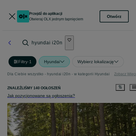
Przejdź do aplikacji
Otwórz
Otwieraj OLX jednym tapnięciem
hyundai i20n
Filtry
·
1
Hyundai
Wybierz lokalizację
Dla Ciebie wszystko - hyundai i20n - w kategorii Hyundai
Zobacz Więc
ZNALEŹLIŚMY 140 OGŁOSZEŃ
Jak pozycjonowane są ogłoszenia?