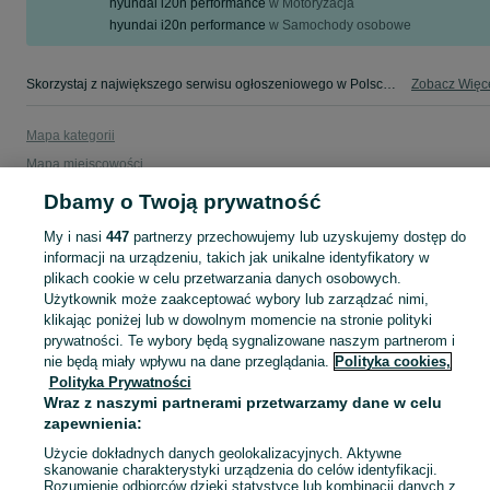
hyundai i20n performance
w
Motoryzacja
hyundai i20n performance
w
Samochody osobowe
Skorzystaj z największego serwisu ogłoszeniowego w Polsce! hyundai i20n - kupuj lub sprzedawaj jeszcze wygodniej w kategorii Hyundai!
Zobacz Więc
Mapa kategorii
Mapa miejscowości
Mapa ministron
Dbamy o Twoją prywatność
Popularne wyszukiwania
My i nasi
447
partnerzy przechowujemy lub uzyskujemy dostęp do
informacji na urządzeniu, takich jak unikalne identyfikatory w
plikach cookie w celu przetwarzania danych osobowych.
Użytkownik może zaakceptować wybory lub zarządzać nimi,
klikając poniżej lub w dowolnym momencie na stronie polityki
prywatności. Te wybory będą sygnalizowane naszym partnerom i
nie będą miały wpływu na dane przeglądania.
Polityka cookies,
Polityka Prywatności
Wraz z naszymi partnerami przetwarzamy dane w celu
zapewnienia:
Użycie dokładnych danych geolokalizacyjnych. Aktywne
skanowanie charakterystyki urządzenia do celów identyfikacji.
Rozumienie odbiorców dzięki statystyce lub kombinacji danych z