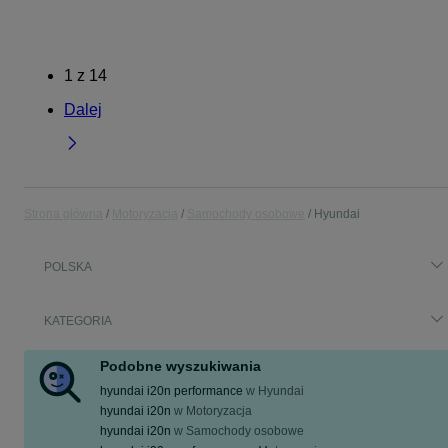
1
z
14
Dalej
Strona główna
Motoryzacja
Samochody osobowe
Hyundai
POLSKA
KATEGORIA
Podobne wyszukiwania
hyundai i20n performance
w
Hyundai
hyundai i20n
w
Motoryzacja
hyundai i20n
w
Samochody osobowe