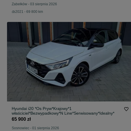
Zabełków
-
03 sierpnia 2026
2021 - 69 800 km
Hyundai i20 *Os Pryw*Krajowy*1
właściciel*Bezwypadkowy*N Line*Serwisowany*Idealny*
65 900 zł
Sosnowiec
-
01 sierpnia 2026