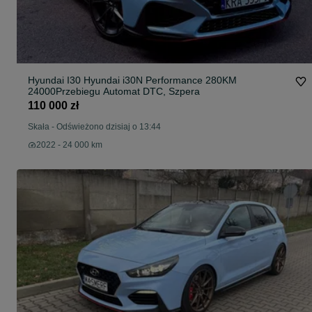
Hyundai I30 Hyundai i30N Performance 280KM
24000Przebiegu Automat DTC, Szpera
110 000 zł
Skała
-
Odświeżono dzisiaj o 13:44
2022 - 24 000 km