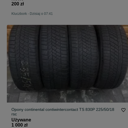
200 zł
Kluczbork
-
Dzisiaj o 07:41
Opony continental contiwintercontact TS 830P 225/50/18
rsc
Używane
1 000 zł