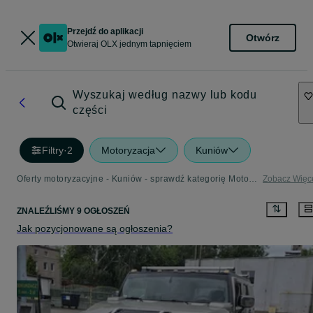
Przejdź do aplikacji
Otwórz
Otwieraj OLX jednym tapnięciem
Wyszukaj według nazwy lub kodu
części
Filtry
·
2
Motoryzacja
Kuniów
Oferty motoryzacyjne - Kuniów - sprawdź kategorię Motoryzacja
Zobacz Więc
ZNALEŹLIŚMY 9 OGŁOSZEŃ
Jak pozycjonowane są ogłoszenia?