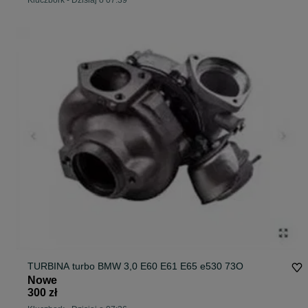
Kluczbork
-
Dzisiaj o 07:39
TURBINA turbo BMW 3,0 E60 E61 E65 e530 73O
Nowe
300 zł