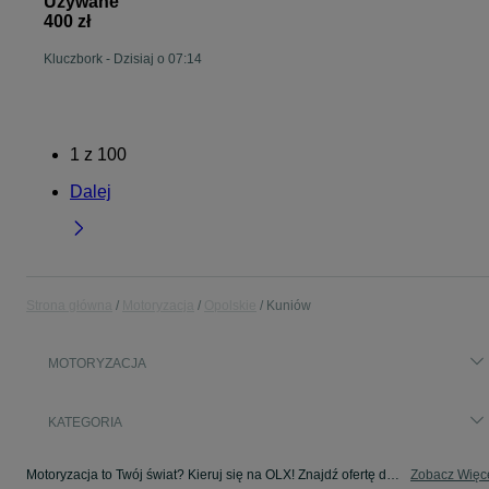
Używane
400 zł
Kluczbork
-
Dzisiaj o 07:14
1
z
100
Dalej
Strona główna
Motoryzacja
Opolskie
Kuniów
MOTORYZACJA
KATEGORIA
Motoryzacja to Twój świat? Kieruj się na OLX! Znajdź ofertę dla siebie w kategorii Motoryzacja na OLX - Kuniów i okolice!
Zobacz Więc