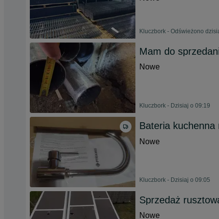
Kluczbork - Odświeżono dzisi
Mam do sprzedani
Nowe
Kluczbork - Dzisiaj o 09:19
Bateria kuchenna
Nowe
Kluczbork - Dzisiaj o 09:05
Sprzedaż rusztow
Nowe