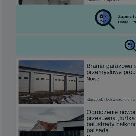
Kuniów - 13 lipca 2026
Zapisz 
Damy Ci zn
Brama garażowa 
przemysłowe prod
Nowe
Kluczbork - Odświeżono dnia 
Ogrodzenie nowoc
przesuwna ,furtka
balustrady balkono
palisada