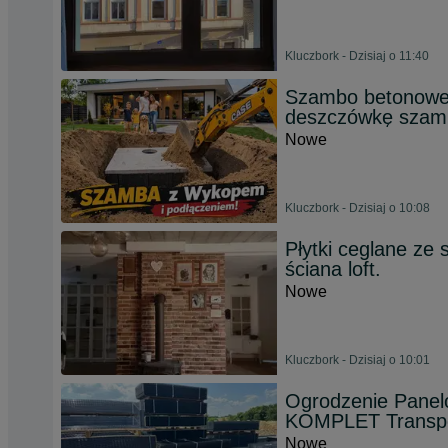
Kluczbork - Dzisiaj o 11:40
Szambo betonowe 
deszczówkę szam
Nowe
Kluczbork - Dzisiaj o 10:08
Płytki ceglane ze s
ściana loft.
Nowe
Kluczbork - Dzisiaj o 10:01
Ogrodzenie Pane
KOMPLET Transp
Nowe