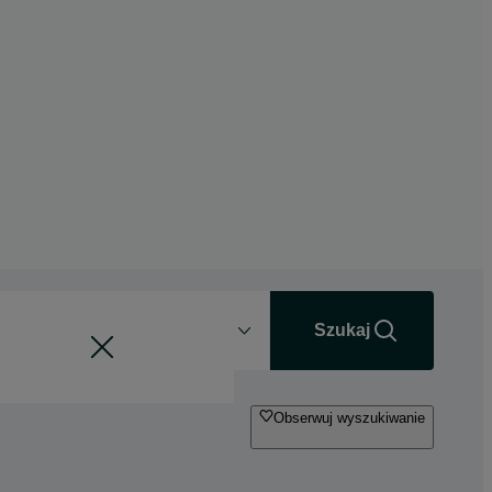
Odległość
+0 km
Szukaj
Obserwuj wyszukiwanie