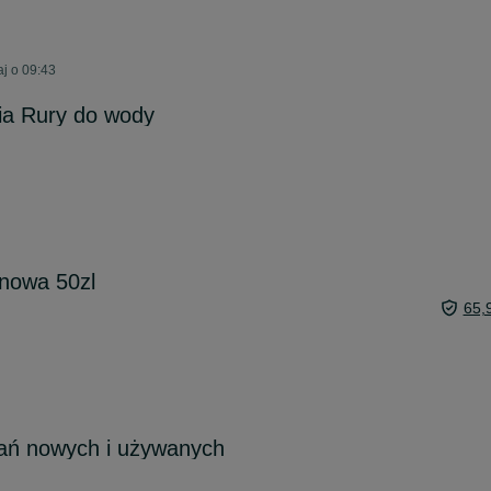
aj o 09:43
a Rury do wody
 nowa 50zl
65,
ań nowych i używanych