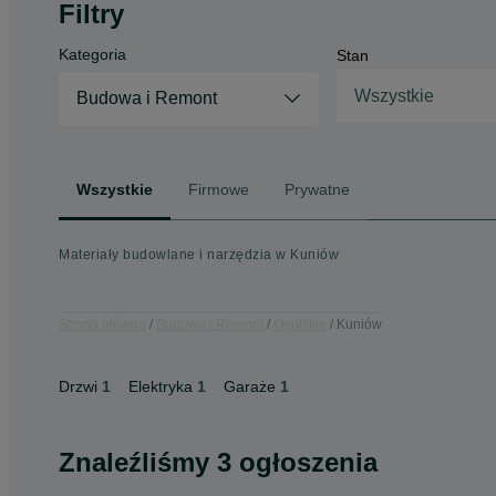
Filtry
Kategoria
Stan
Wszystkie
Budowa i Remont
Wszystkie
Firmowe
Prywatne
Materiały budowlane i narzędzia w Kuniów
Strona główna
Budowa i Remont
Opolskie
Kuniów
Drzwi
1
Elektryka
1
Garaże
1
Znaleźliśmy 3 ogłoszenia