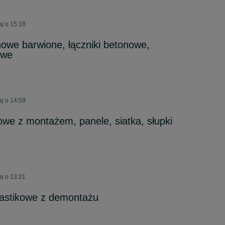
aj o 15:18
owe barwione, łączniki betonowe,
owe
aj o 14:59
we z montażem, panele, siatka, słupki
aj o 13:21
astikowe z demontażu