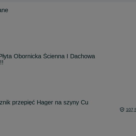
ane
Płyta Obornicka Ścienna I Dachowa
!!
znik przepięć Hager na szyny Cu
107,