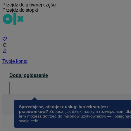
Przejdź do głównej części
Przejdź do stopki
Czat
Twoje konto
Dodaj ogłoszenie
Dla biznesu
opens in a new tab
Sprzedajesz, oferujesz usługi lub rekrutujesz
pracowników?
Zobacz, jak dzięki naszym rozwiązaniom dl
firm możesz dotrzeć do milionów użytkowników — i osiągną
swoje cele.