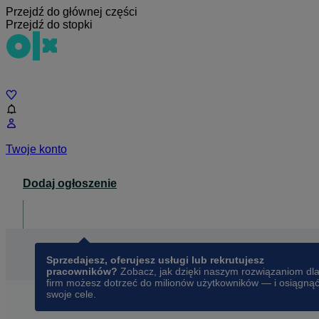
Przejdź do głównej części
Przejdź do stopki
Czat
Twoje konto
Dodaj ogłoszenie
Dla biznesu
opens in a new tab
Sprzedajesz, oferujesz usługi lub rekrutujesz
pracowników?
Zobacz, jak dzięki naszym rozwiązaniom dl
firm możesz dotrzeć do milionów użytkowników — i osiągną
swoje cele.