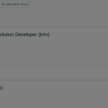
 W siedzibie firmy
Solution Developer (k/m)
m)