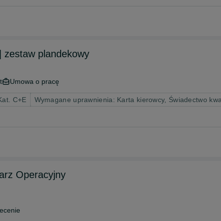
| zestaw plandekowy
t
Umowa o pracę
Kat. C+E
Wymagane uprawnienia: Karta kierowcy, Świadectwo kwal
iarz Operacyjny
ecenie