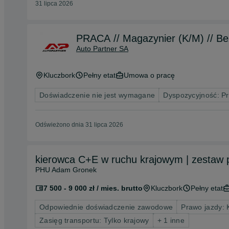
31 lipca 2026
PRACA // Magazynier (K/M) // Bez
Auto Partner SA
Kluczbork
Pełny etat
Umowa o pracę
Doświadczenie nie jest wymagane
Dyspozycyjność: P
Odświeżono dnia 31 lipca 2026
kierowca C+E w ruchu krajowym | zestaw p
PHU Adam Gronek
7 500 - 9 000 zł / mies. brutto
Kluczbork
Pełny etat
Odpowiednie doświadczenie zawodowe
Prawo jazdy: 
Zasięg transportu: Tylko krajowy
+ 1 inne