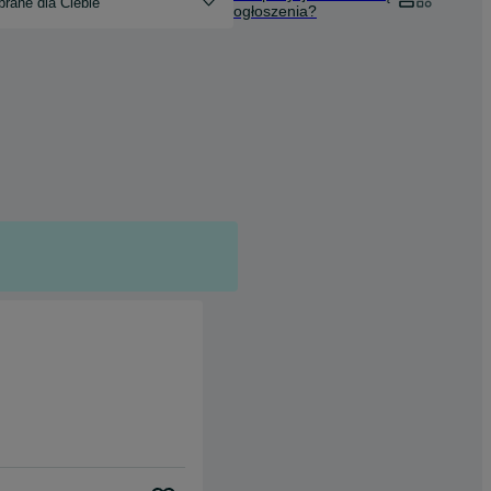
rane dla Ciebie
ogłoszenia?