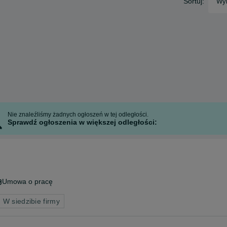
Sortuj:
Wyb
Nie znaleźliśmy żadnych ogłoszeń w tej odległości.
Sprawdź ogłoszenia w większej odległości:
Umowa o pracę
 W siedzibie firmy