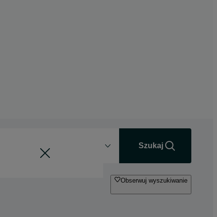
Odległość
+0 km
Szukaj
Obserwuj wyszukiwanie