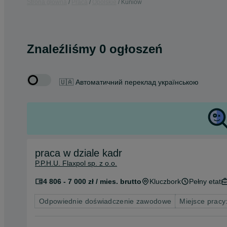
Strona główna
Praca
Opolskie
Kuniów
Znaleźliśmy 0 ogłoszeń
🇺🇦 Автоматичний переклад українською
praca w dziale kadr
P.P.H.U. Flaxpol sp. z o.o.
4 806 - 7 000 zł / mies. brutto
Kluczbork
Pełny etat
Odpowiednie doświadczenie zawodowe
Miejsce pracy: