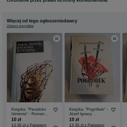
chronione przez prawo ochrony konsumentów.
Więcej od tego ogłoszeniodawcy
Zobacz wszystkie
Książka: "Paradoks
Książka: "Pogróbek" -
Istnienia" - Roman
Józef Ignacy
Bratny
Kraszewski
10 zł
10 zł
13,35 zł z Pakietem
13,35 zł z Pakietem