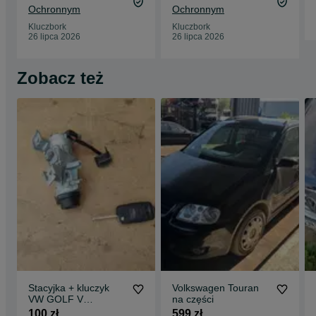
Ochronnym
Ochronnym
Kluczbork
Kluczbork
26 lipca 2026
26 lipca 2026
Zobacz też
Stacyjka + kluczyk
Volkswagen Touran
VW GOLF V
na części
1K0905851B
100 zł
599 zł