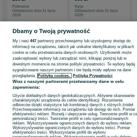
Polkowice
Nysa
Odświeżono dnia 31 lipca
Odświeżono dnia 31 lipca
2026
2026
Dbamy o Twoją prywatność
My i nasi
447
partnerzy przechowujemy lub uzyskujemy dostęp do
Strona główna
Motoryzacja
Części samochodowe
Osobowe
Osobowe -
informacji na urządzeniu, takich jak unikalne identyfikatory w plikach
Opolskie
Osobowe - Kuniów
cookie w celu przetwarzania danych osobowych. Użytkownik może
zaakceptować wybory lub zarządzać nimi, klikając poniżej lub w
dowolnym momencie na stronie polityki prywatności. Te wybory będą
KATEGORIA
sygnalizowane naszym partnerom i nie będą miały wpływu na dane
przeglądania.
Polityka cookies,
Polityka Prywatności
ID:
499084037
Wyświetlenia: 16
Wraz z naszymi partnerami przetwarzamy dane w celu
zapewnienia:
Użycie dokładnych danych geolokalizacyjnych. Aktywne skanowanie
Zadzwoń / SMS
Wyślij wiadomość
charakterystyki urządzenia do celów identyfikacji. Rozumienie
odbiorców dzięki statystyce lub kombinacji danych z różnych źródeł.
Przechowywanie informacji na urządzeniu lub dostęp do nich. Pomiar
efektywności reklam. Rozwój i ulepszanie usług. Tworzenie profili w c
personalizacji treści. Tworzenie profili w celu spersonalizowanych
reklam. Wykorzystywanie ograniczonych danych do wyboru reklam.
Wykorzystywanie ograniczonych danych do wyboru treści. Pomiar
efektywności treści. Wykorzystanie profili do wyboru
spersonalizowanych reklam. Wykorzystywanie profili w celu doboru