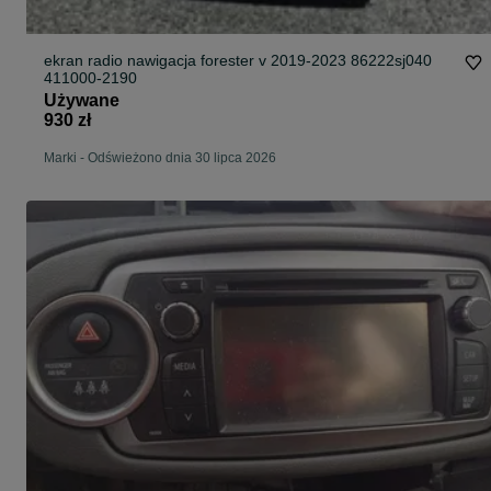
ekran radio nawigacja forester v 2019-2023 86222sj040
411000-2190
Używane
930 zł
Marki
-
Odświeżono dnia 30 lipca 2026