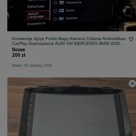
Konwersja Język Polski Mapy Kamera Cofania AndroidAuto
CarPlay Doposażenia AUDI VW MERCEDES BMW DODGE
JEEP MASERATI CHRYSLER KIA HYUNDAI MAZDA FORD
Nowe
200 zł
Marki
-
05 sierpnia 2026