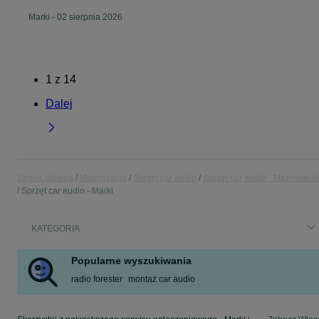
Marki
-
02 sierpnia 2026
1
z
14
Dalej
Strona główna
Motoryzacja
Sprzęt car audio
Sprzęt car audio - Mazowieck
Sprzęt car audio - Marki
KATEGORIA
Popularne wyszukiwania
radio forester
montaż car audio