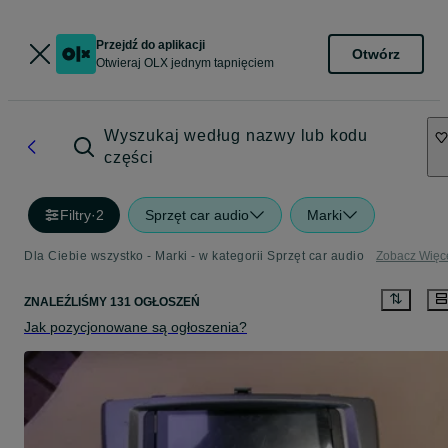
Przejdź do aplikacji
Otwórz
Otwieraj OLX jednym tapnięciem
Wyszukaj według nazwy lub kodu
części
Filtry
·
2
Sprzęt car audio
Marki
Dla Ciebie wszystko - Marki - w kategorii Sprzęt car audio
Zobacz Więc
ZNALEŹLIŚMY 131 OGŁOSZEŃ
Jak pozycjonowane są ogłoszenia?