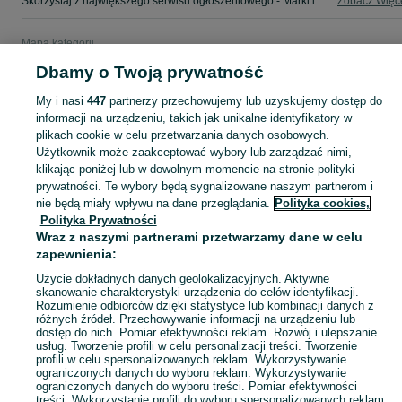
Skorzystaj z największego serwisu ogłoszeniowego - Marki i okolice! - kupuj lub sprzedawaj jeszcze wygodniej w kategorii Sprzęt car audio!
Zobacz Więc
Mapa kategorii
Mapa miejscowości
Dbamy o Twoją prywatność
Mapa ministron
My i nasi
447
partnerzy przechowujemy lub uzyskujemy dostęp do
Popularne wyszukiwania
informacji na urządzeniu, takich jak unikalne identyfikatory w
plikach cookie w celu przetwarzania danych osobowych.
Użytkownik może zaakceptować wybory lub zarządzać nimi,
klikając poniżej lub w dowolnym momencie na stronie polityki
prywatności. Te wybory będą sygnalizowane naszym partnerom i
nie będą miały wpływu na dane przeglądania.
Polityka cookies,
Polityka Prywatności
Wraz z naszymi partnerami przetwarzamy dane w celu
zapewnienia:
Użycie dokładnych danych geolokalizacyjnych. Aktywne
skanowanie charakterystyki urządzenia do celów identyfikacji.
Rozumienie odbiorców dzięki statystyce lub kombinacji danych z
różnych źródeł. Przechowywanie informacji na urządzeniu lub
dostęp do nich. Pomiar efektywności reklam. Rozwój i ulepszanie
usług. Tworzenie profili w celu personalizacji treści. Tworzenie
profili w celu spersonalizowanych reklam. Wykorzystywanie
ograniczonych danych do wyboru reklam. Wykorzystywanie
ograniczonych danych do wyboru treści. Pomiar efektywności
treści. Wykorzystanie profili do wyboru spersonalizowanych reklam.