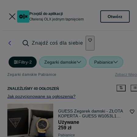
Przejdź do aplikacji
Otwórz
Otwieraj OLX jednym tapnięciem
Znajdź coś dla siebie
Filtry
·
2
Zegarki damskie
Pabianice
Zegarki damskie Pabianice
Zobacz Więc
ZNALEŹLIŚMY 40 OGŁOSZEŃ
Jak pozycjonowane są ogłoszenia?
GUESS Zegarek damski - ZŁOTA
KOPERTA - GUESS W1053L1
Limelight JAK NOWY koszt-800
Używane
PLN — idealny stan, jak nowy
259 zł
pudełko
Pabianice