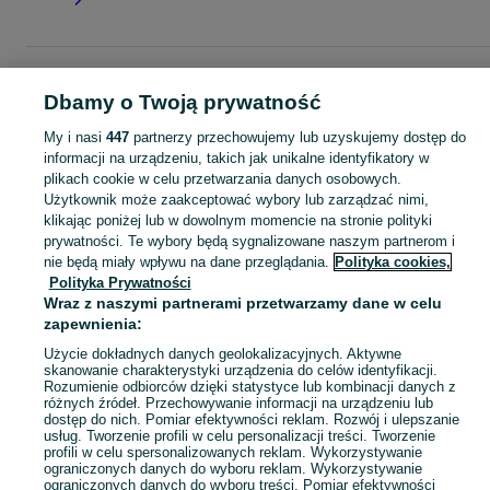
Strona główna
Moda
Zegarki
Zegarki damskie
Zegarki damskie - Łódzkie
Zegarki damskie - Pabianice
Dbamy o Twoją prywatność
My i nasi
447
partnerzy przechowujemy lub uzyskujemy dostęp do
KATEGORIA
informacji na urządzeniu, takich jak unikalne identyfikatory w
plikach cookie w celu przetwarzania danych osobowych.
Użytkownik może zaakceptować wybory lub zarządzać nimi,
Zobacz Więc
Szeroki wybór zegarków damskich Pabianice ▶️ klasyczne, sportowe, złote i srebrne ✅ Nowe i używane w atrakcyjnych cenach ✌ Sprawdź oferty na OLX.pl!
klikając poniżej lub w dowolnym momencie na stronie polityki
prywatności. Te wybory będą sygnalizowane naszym partnerom i
nie będą miały wpływu na dane przeglądania.
Polityka cookies,
Mapa kategorii
Polityka Prywatności
Mapa miejscowości
Wraz z naszymi partnerami przetwarzamy dane w celu
Mapa ministron
zapewnienia:
Popularne wyszukiwania
Użycie dokładnych danych geolokalizacyjnych. Aktywne
skanowanie charakterystyki urządzenia do celów identyfikacji.
Rozumienie odbiorców dzięki statystyce lub kombinacji danych z
różnych źródeł. Przechowywanie informacji na urządzeniu lub
dostęp do nich. Pomiar efektywności reklam. Rozwój i ulepszanie
usług. Tworzenie profili w celu personalizacji treści. Tworzenie
profili w celu spersonalizowanych reklam. Wykorzystywanie
ograniczonych danych do wyboru reklam. Wykorzystywanie
ograniczonych danych do wyboru treści. Pomiar efektywności