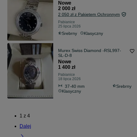
Nowe
2 000 zł
2 050 zł z Pakietem Ochronnym
Pabianice
25 lipca 2026
Srebrny
Klasyczny
Murex Swiss Diamond -RSL997-
SL-D-8
Nowe
1 400 zł
Pabianice
18 lipca 2026
37-40 mm
Srebrny
Klasyczny
1
z
4
Dalej