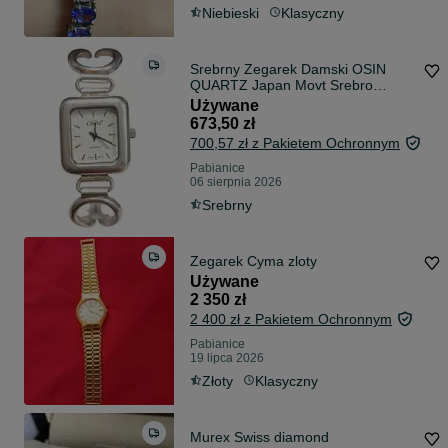
Niebieski
Klasyczny
Srebrny Zegarek Damski OSIN
QUARTZ Japan Movt Srebro
PR.925 44,90g.
Używane
673,50 zł
700,57 zł z Pakietem Ochronnym
Pabianice
06 sierpnia 2026
Srebrny
Zegarek Cyma zloty
Używane
2 350 zł
2 400 zł z Pakietem Ochronnym
Pabianice
19 lipca 2026
Złoty
Klasyczny
Murex Swiss diamond