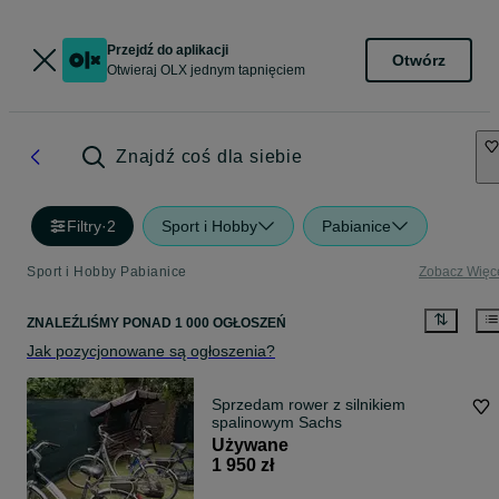
Przejdź do aplikacji
Otwórz
Otwieraj OLX jednym tapnięciem
Znajdź coś dla siebie
Filtry
·
2
Sport i Hobby
Pabianice
Sport i Hobby Pabianice
Zobacz Więc
ZNALEŹLIŚMY
PONAD
1 000 OGŁOSZEŃ
Jak pozycjonowane są ogłoszenia?
Sprzedam rower z silnikiem
spalinowym Sachs
Używane
1 950 zł