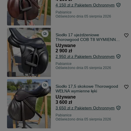
4 150 zł z Pakietem Ochronnym
Pabianice
Odświeżono dnia 05 sierpnia 2026
Siodło 17 ujeżdżeniowe
Thorowgood COB T8 WYMIENNE
łęki dressage
Używane
2 900 zł
2 950 zł z Pakietem Ochronnym
Pabianice
Odświeżono dnia 05 sierpnia 2026
Siodło 17,5 skokowe Thorowgood
WEŁNA wymienne łęki
Używane
3 600 zł
3 650 zł z Pakietem Ochronnym
Pabianice
Odświeżono dnia 05 sierpnia 2026