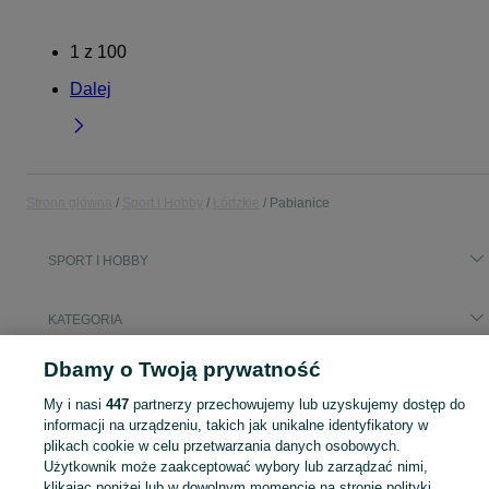
1
z
100
Dalej
Strona główna
Sport i Hobby
Łódzkie
Pabianice
SPORT I HOBBY
KATEGORIA
Dbamy o Twoją prywatność
Popularne wyszukiwania
motorówka
fotelik
My i nasi
447
partnerzy przechowujemy lub uzyskujemy dostęp do
informacji na urządzeniu, takich jak unikalne identyfikatory w
plikach cookie w celu przetwarzania danych osobowych.
Zobacz Więc
Sprzedaż sprzętu sportowego i hobby Pabianice ▶️ Szeroki wybór produktów ✅ Nowe i używane w atrakcyjnych cenach ✌ Sprawdź ogłoszenia na OLX.pl!
Użytkownik może zaakceptować wybory lub zarządzać nimi,
klikając poniżej lub w dowolnym momencie na stronie polityki