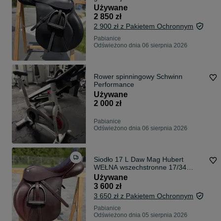
Używane
2 850 zł
2 900 zł z Pakietem Ochronnym
Pabianice
Odświeżono dnia 06 sierpnia 2026
Rower spinningowy Schwinn
Performance
Używane
2 000 zł
Pabianice
Odświeżono dnia 06 sierpnia 2026
Siodło 17 L Daw Mag Hubert
WEŁNA wszechstronne 17/34
prawie jak NOWE
Używane
3 600 zł
3 650 zł z Pakietem Ochronnym
Pabianice
Odświeżono dnia 05 sierpnia 2026