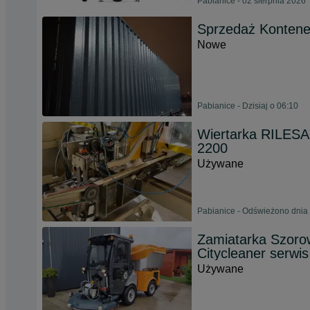
Pabianice - 02 sierpnia 2026
Sprzedaż Konten
Nowe
Pabianice - Dzisiaj o 06:10
Wiertarka RILESA
2200
Używane
Pabianice - Odświeżono dnia 
Zamiatarka Szoro
Citycleaner serwis
Używane