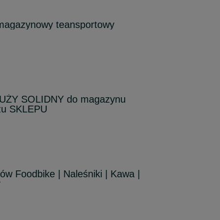
magazynowy teansportowy
DUŻY SOLIDNY do magazynu
żu SKLEPU
ów Foodbike | Naleśniki | Kawa |
y