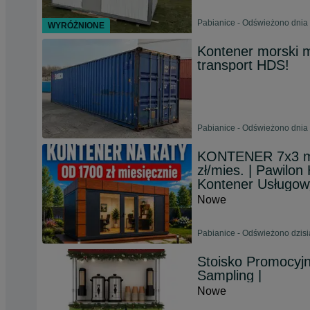
Pabianice - Odświeżono dnia 
WYRÓŻNIONE
Kontener morski
transport HDS!
Pabianice - Odświeżono dnia 
KONTENER 7x3 m
zł/mies. | Pawil
Kontener Usługow
Nowe
Pabianice - Odświeżono dzisi
Stoisko Promocyjn
Sampling |
Nowe