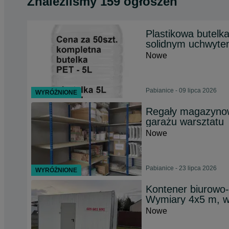
Znaleźliśmy 159 ogłoszeń
Plastikowa butelk
solidnym uchwyte
Nowe
Pabianice - 09 lipca 2026
WYRÓŻNIONE
Regały magazynow
garażu warsztatu
Nowe
Pabianice - 23 lipca 2026
WYRÓŻNIONE
Kontener biurowo
Wymiary 4x5 m, w
Nowe