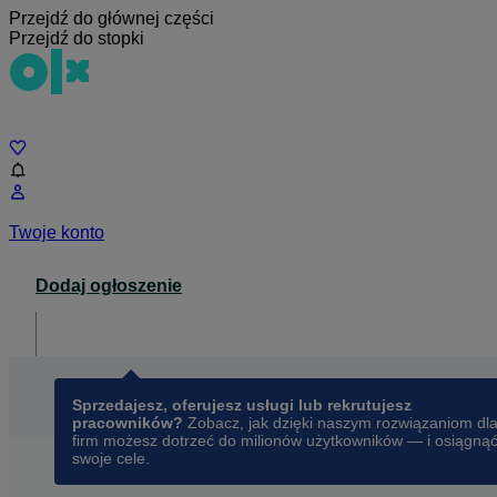
Przejdź do głównej części
Przejdź do stopki
Czat
Twoje konto
Dodaj ogłoszenie
Dla biznesu
opens in a new tab
Sprzedajesz, oferujesz usługi lub rekrutujesz
pracowników?
Zobacz, jak dzięki naszym rozwiązaniom dl
firm możesz dotrzeć do milionów użytkowników — i osiągną
swoje cele.