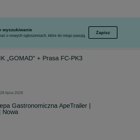
to wyszukiwanie
Zapisz
ać o nowych ogłoszeniach, które do niego pasują.
MK „GOMAD” + Prasa FC-PK3
28 lipca 2026
epa Gastronomiczna ApeTrailer |
| Nowa