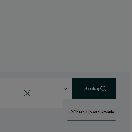
Odległość
+0 km
Szukaj
Obserwuj wyszukiwanie