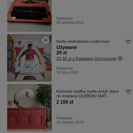
Pabianice
05 sierpnia 2026
Karta ekstraklasa Lederman
Używane
20 zł
24,80 zł z Pakietem Ochronnym
Pabianice
20 lipca 2026
Komoda szafka szafa antyk stare
rtv kredens GŁĘBOKI MAT
KREDOWY
2 100 zł
Pabianice
05 sierpnia 2026