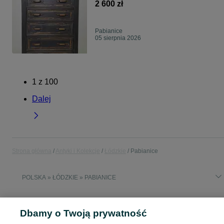
2 600 zł
Pabianice
05 sierpnia 2026
1
z
100
Dalej
Strona główna
Antyki i Kolekcje
Łódzkie
Pabianice
POLSKA » ŁÓDZKIE » PABIANICE
ANTYKI I KOLEKCJE
Dbamy o Twoją prywatność