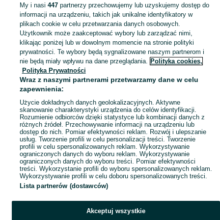
My i nasi
447
partnerzy przechowujemy lub uzyskujemy dostęp do
KATEGORIA
informacji na urządzeniu, takich jak unikalne identyfikatory w
plikach cookie w celu przetwarzania danych osobowych.
Antyki i przedmioty kolekcjonerskie na OLX – odkryj wyjątkowe oferty antyków i rzadkich przedmiotów. Sprawdź unikalne kolekcje! Pabianice i okolice.
Zobacz Więc
Użytkownik może zaakceptować wybory lub zarządzać nimi,
klikając poniżej lub w dowolnym momencie na stronie polityki
prywatności. Te wybory będą sygnalizowane naszym partnerom i
Mapa kategorii
nie będą miały wpływu na dane przeglądania.
Polityka cookies,
Mapa miejscowości
Polityka Prywatności
Wraz z naszymi partnerami przetwarzamy dane w celu
Mapa ministron
zapewnienia:
Popularne wyszukiwania
Użycie dokładnych danych geolokalizacyjnych. Aktywne
skanowanie charakterystyki urządzenia do celów identyfikacji.
Rozumienie odbiorców dzięki statystyce lub kombinacji danych z
różnych źródeł. Przechowywanie informacji na urządzeniu lub
dostęp do nich. Pomiar efektywności reklam. Rozwój i ulepszanie
usług. Tworzenie profili w celu personalizacji treści. Tworzenie
profili w celu spersonalizowanych reklam. Wykorzystywanie
ograniczonych danych do wyboru reklam. Wykorzystywanie
ograniczonych danych do wyboru treści. Pomiar efektywności
treści. Wykorzystanie profili do wyboru spersonalizowanych reklam.
Wykorzystywanie profili w celu doboru spersonalizowanych treści.
Lista partnerów (dostawców)
Akceptuj wszystkie