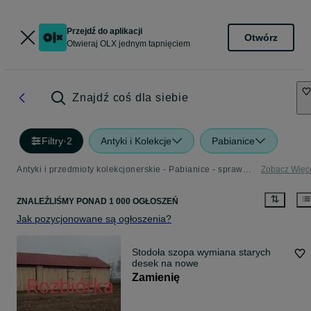
Przejdź do aplikacji
Otwórz
Otwieraj OLX jednym tapnięciem
Znajdź coś dla siebie
Filtry
·
2
Antyki i Kolekcje
Pabianice
Antyki i przedmioty kolekcjonerskie - Pabianice - sprawdź ogłoszenia w Twojej okolicy
Zobacz Więc
ZNALEŹLIŚMY
PONAD
1 000 OGŁOSZEŃ
Jak pozycjonowane są ogłoszenia?
Stodoła szopa wymiana starych
desek na nowe
Zamienię