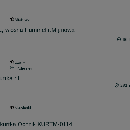
Miętowy
ma, wiosna Hummel r.M j.nowa
86,
Szary
Poliester
rtka r.L
281,
Niebieski
 kurtka Ochnik KURTM-0114