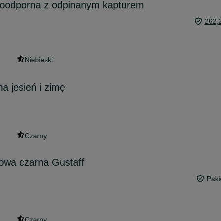
oodporna z odpinanym kapturem
262,
Niebieski
a jesień i zimę
Czarny
owa czarna Gustaff
Paki
Czarny