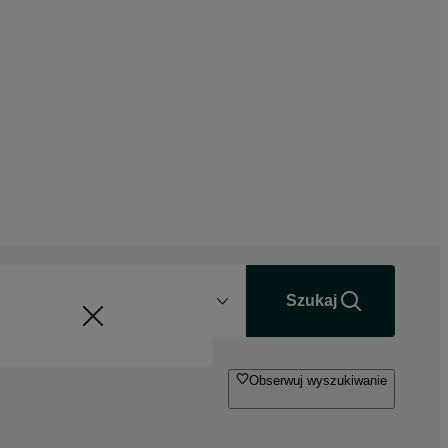
Odległość
+0 km
Szukaj
Obserwuj wyszukiwanie