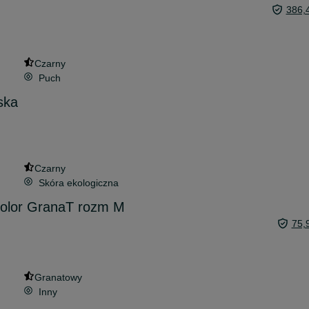
386,
Czarny
Puch
ska
Czarny
Skóra ekologiczna
olor GranaT rozm M
75,
Granatowy
Inny