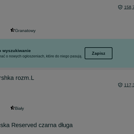
158,
Granatowy
to wyszukiwanie
Zapisz
ać o nowych ogłoszeniach, które do niego pasują.
rshka rozm.L
117,
Biały
ska Reserved czarna długa