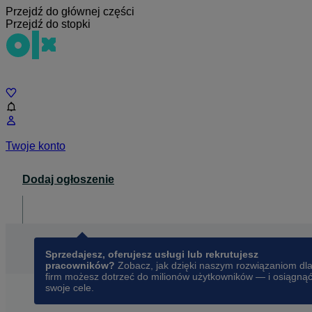
Przejdź do głównej części
Przejdź do stopki
Czat
Twoje konto
Dodaj ogłoszenie
Dla biznesu
opens in a new tab
Sprzedajesz, oferujesz usługi lub rekrutujesz
pracowników?
Zobacz, jak dzięki naszym rozwiązaniom dl
firm możesz dotrzeć do milionów użytkowników — i osiągną
swoje cele.