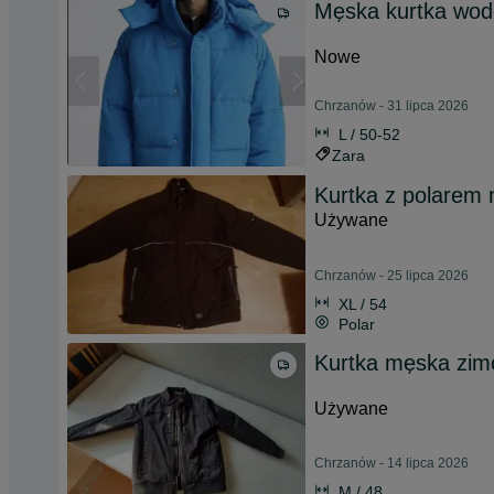
Męska kurtka wod
Nowe
Chrzanów - 31 lipca 2026
L / 50-52
Zara
Kurtka z polarem n
Używane
Chrzanów - 25 lipca 2026
XL / 54
Polar
Kurtka męska zim
Używane
Chrzanów - 14 lipca 2026
M / 48