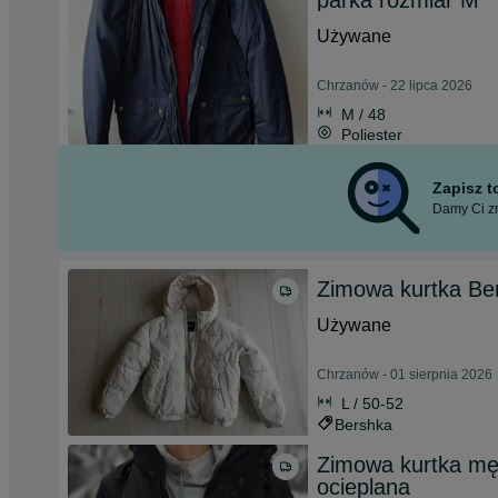
parka rozmiar M
Używane
Chrzanów - 22 lipca 2026
M / 48
Poliester
Zapisz 
Damy Ci zn
Zimowa kurtka Be
Używane
Chrzanów - 01 sierpnia 2026
L / 50-52
Bershka
Zimowa kurtka mę
ocieplana