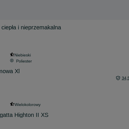
 ciepła i nieprzemakalna
Niebieski
Poliester
imowa Xl
34,
Wielokolorowy
atta Highton II XS