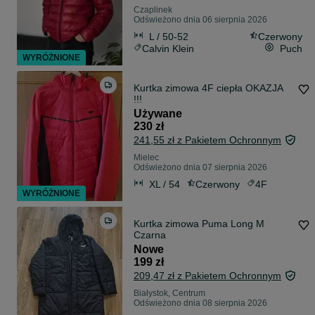
Czaplinek
Odświeżono dnia 06 sierpnia 2026
L / 50-52
Czerwony
Calvin Klein
Puch
WYRÓŻNIONE
Kurtka zimowa 4F ciepła OKAZJA
!!!
Używane
230 zł
241,55 zł z Pakietem Ochronnym
Mielec
Odświeżono dnia 07 sierpnia 2026
XL / 54
Czerwony
4F
WYRÓŻNIONE
Kurtka zimowa Puma Long M
Czarna
Nowe
199 zł
209,47 zł z Pakietem Ochronnym
Białystok, Centrum
Odświeżono dnia 08 sierpnia 2026