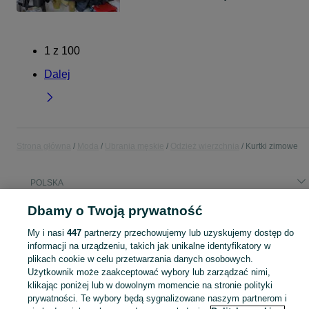
1
z
100
Dalej
Strona główna
Moda
Ubrania męskie
Odzież wierzchnia
Kurtki zimowe
POLSKA
Dbamy o Twoją prywatność
KATEGORIA
My i nasi
447
partnerzy przechowujemy lub uzyskujemy dostęp do
informacji na urządzeniu, takich jak unikalne identyfikatory w
Zobacz Więc
Szeroki wybór kurtek zimowych męskich w Polsce ▶️ puchowe, ocieplane, długie i z kapturem ✅ Nowe i używane w dobrych cenach ✌ Sprawdź oferty na OLX.pl!
plikach cookie w celu przetwarzania danych osobowych.
Użytkownik może zaakceptować wybory lub zarządzać nimi,
klikając poniżej lub w dowolnym momencie na stronie polityki
Mapa kategorii
prywatności. Te wybory będą sygnalizowane naszym partnerom i
Mapa miejscowości