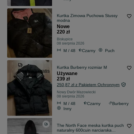
Kurtka Zimowa Puchowa Stussy
modna
Nowe
220 zł
Biskupice
08 sierpnia 2026
M / 48
Czarny
Puch
Kurtka Burberry rozmiar M
Dostawa gratis
Używane
239 zł
250,87 zł z Pakietem Ochronnym
Nowy Dwór Mazowiecki
08 sierpnia 2026
M / 48
Czarny
Burberry
Inny
The North Face meska kurtka puch
naturalny 600cuin narciarska