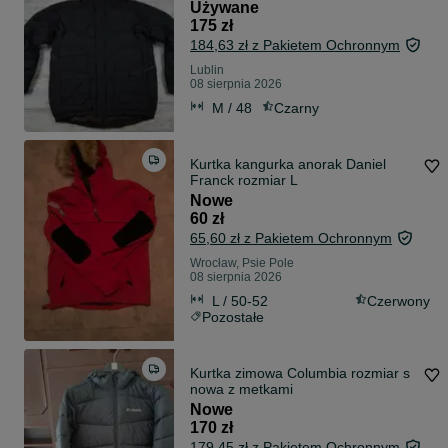
zimowa M
Używane
175 zł
184,63 zł z Pakietem Ochronnym
Lublin
08 sierpnia 2026
M / 48
Czarny
Kurtka kangurka anorak Daniel
Franck rozmiar L
Nowe
60 zł
65,60 zł z Pakietem Ochronnym
Wrocław, Psie Pole
08 sierpnia 2026
L / 50-52
Czerwony
Pozostałe
Kurtka zimowa Columbia rozmiar s
nowa z metkami
Nowe
170 zł
179,45 zł z Pakietem Ochronnym