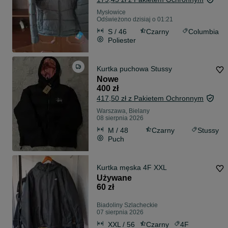
Mysłowice
Odświeżono dzisiaj o 01:21
S / 46
Czarny
Columbia
Poliester
Kurtka puchowa Stussy
Nowe
400 zł
417,50 zł z Pakietem Ochronnym
Warszawa, Bielany
08 sierpnia 2026
M / 48
Czarny
Stussy
Puch
Kurtka męska 4F XXL
Używane
60 zł
Biadoliny Szlacheckie
07 sierpnia 2026
XXL / 56
Czarny
4F