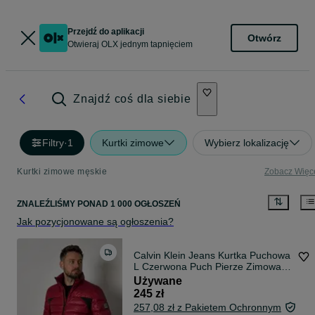
Przejdź do aplikacji
Otwórz
Otwieraj OLX jednym tapnięciem
Znajdź coś dla siebie
Filtry
·
1
Kurtki zimowe
Wybierz lokalizację
Kurtki zimowe męskie
Zobacz Więc
ZNALEŹLIŚMY
PONAD
1 000 OGŁOSZEŃ
Jak pozycjonowane są ogłoszenia?
Calvin Klein Jeans Kurtka Puchowa
L Czerwona Puch Pierze Zimowa
Premium CK
Używane
245 zł
257,08 zł z Pakietem Ochronnym