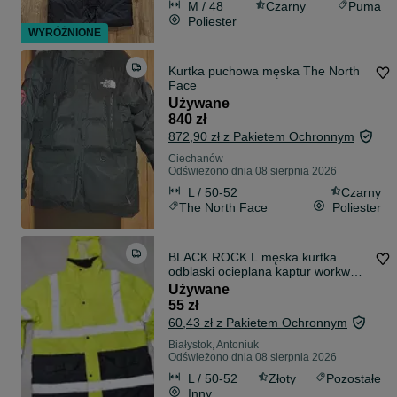
M / 48
Czarny
Puma
Poliester
WYRÓŻNIONE
Kurtka puchowa męska The North
Face
Używane
840 zł
872,90 zł z Pakietem Ochronnym
Ciechanów
Odświeżono dnia 08 sierpnia 2026
L / 50-52
Czarny
The North Face
Poliester
BLACK ROCK L męska kurtka
odblaski ocieplana kaptur workwear
r2v TOCSAM
Używane
55 zł
60,43 zł z Pakietem Ochronnym
Białystok, Antoniuk
Odświeżono dnia 08 sierpnia 2026
L / 50-52
Złoty
Pozostałe
Inny