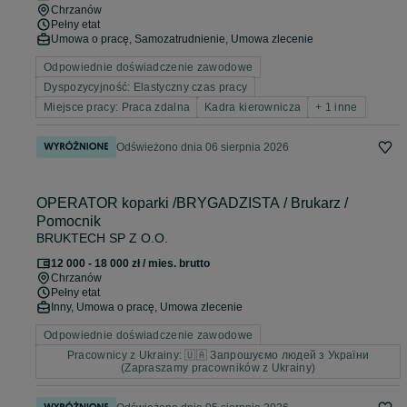
Chrzanów
Pełny etat
Umowa o pracę, Samozatrudnienie, Umowa zlecenie
Odpowiednie doświadczenie zawodowe
Dyspozycyjność: Elastyczny czas pracy
Miejsce pracy: Praca zdalna
Kadra kierownicza
+ 1 inne
Odświeżono dnia 06 sierpnia 2026
OPERATOR koparki /BRYGADZISTA / Brukarz /
Pomocnik
BRUKTECH SP Z O.O.
12 000 - 18 000 zł / mies. brutto
Chrzanów
Pełny etat
Inny, Umowa o pracę, Umowa zlecenie
Odpowiednie doświadczenie zawodowe
Pracownicy z Ukrainy: 🇺🇦 Запрошуємо людей з України
(Zapraszamy pracowników z Ukrainy)