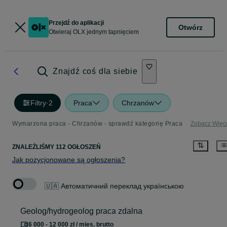
Przejdź do aplikacji
Otwórz
Otwieraj OLX jednym tapnięciem
Znajdź coś dla siebie
Filtry
·
2
Praca
Chrzanów
Wymarzona praca - Chrzanów - sprawdź kategorię Praca
Zobacz Więc
ZNALEŹLIŚMY 112 OGŁOSZEŃ
Jak pozycjonowane są ogłoszenia?
🇺🇦 Автоматичний переклад українською
Geolog/hydrogeolog praca zdalna
6 000 - 12 000 zł / mies. brutto