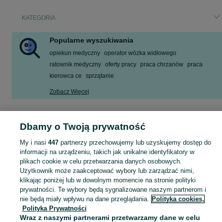
KATEGORIA
Popularne wyszukiwania
opiekun medyczny
operator wózka widłowego
ratownik medyczny
oferty pracy
praca chrzanów
praca
kierowca ce
sprzątanie
Zobacz Więcej
Szukasz nowej pracy? Pomożemy Ci zawodowo! Znajdź ofertę dla siebie w kategorii Praca na OLX - Chrzanów i okolice!
Zobacz Więc
Dbamy o Twoją prywatność
Mapa kategorii
My i nasi
447
partnerzy przechowujemy lub uzyskujemy dostęp do
informacji na urządzeniu, takich jak unikalne identyfikatory w
Mapa miejscowości
plikach cookie w celu przetwarzania danych osobowych.
Mapa ministron
Użytkownik może zaakceptować wybory lub zarządzać nimi,
Popularne wyszukiwania
klikając poniżej lub w dowolnym momencie na stronie polityki
prywatności. Te wybory będą sygnalizowane naszym partnerom i
nie będą miały wpływu na dane przeglądania.
Polityka cookies,
Polityka Prywatności
Wraz z naszymi partnerami przetwarzamy dane w celu