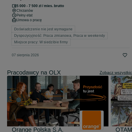
5 000 - 7 500 zł / mies. brutto
Chrzanów
Pełny etat
Umowa o pracę
Doświadczenie nie jest wymagane
Dyspozycyjność: Praca zmianowa, Praca w weekendy
Miejsce pracy: W siedzibie firmy
07 sierpnia 2026
Pracodawcy na OLX
Zobacz wszystki
Orange Polska S.A.
OTAM