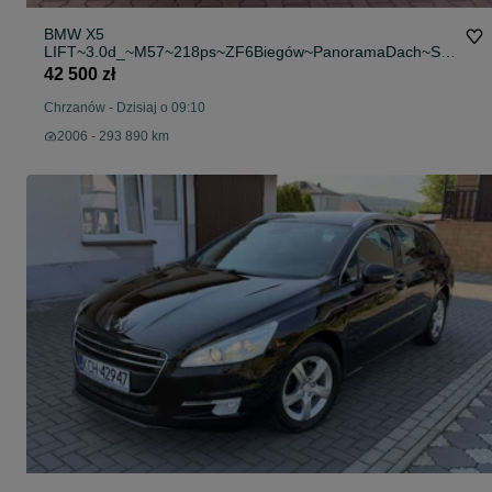
BMW X5
LIFT~3.0d_~M57~218ps~ZF6Biegów~PanoramaDach~Skr
ętnyBiXenon~Oryginał~
42 500 zł
Chrzanów
-
Dzisiaj o 09:10
2006 - 293 890 km