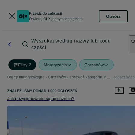
Przejdź do aplikacji
Otwórz
Otwieraj OLX jednym tapnięciem
Wyszukaj według nazwy lub kodu
części
Filtry
·
2
Motoryzacja
Chrzanów
Oferty motoryzacyjne - Chrzanów - sprawdź kategorię Motoryzacja
Zobacz Więc
ZNALEŹLIŚMY
PONAD
1 000 OGŁOSZEŃ
Jak pozycjonowane są ogłoszenia?