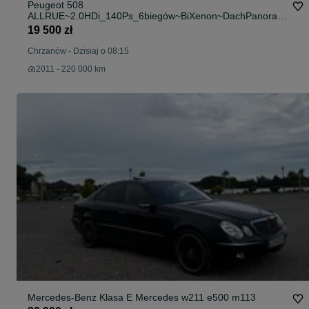
Peugeot 508
ALLRUE~2.0HDi_140Ps_6biegów~BiXenon~DachPanoram
a~SuperStan
19 500 zł
Chrzanów
-
Dzisiaj o 08:15
2011 - 220 000 km
Mercedes-Benz Klasa E Mercedes w211 e500 m113