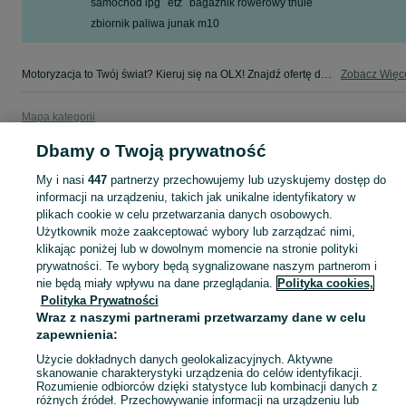
samochód lpg
etz
bagażnik rowerowy thule
zbiornik paliwa junak m10
Motoryzacja to Twój świat? Kieruj się na OLX! Znajdź ofertę dla siebie w kategorii Motoryzacja na OLX - Chrzanów i okolice!
Zobacz Więc
Mapa kategorii
Mapa miejscowości
Dbamy o Twoją prywatność
Mapa ministron
My i nasi
447
partnerzy przechowujemy lub uzyskujemy dostęp do
Popularne wyszukiwania
informacji na urządzeniu, takich jak unikalne identyfikatory w
plikach cookie w celu przetwarzania danych osobowych.
Użytkownik może zaakceptować wybory lub zarządzać nimi,
klikając poniżej lub w dowolnym momencie na stronie polityki
prywatności. Te wybory będą sygnalizowane naszym partnerom i
nie będą miały wpływu na dane przeglądania.
Polityka cookies,
Polityka Prywatności
Wraz z naszymi partnerami przetwarzamy dane w celu
zapewnienia:
Użycie dokładnych danych geolokalizacyjnych. Aktywne
skanowanie charakterystyki urządzenia do celów identyfikacji.
Rozumienie odbiorców dzięki statystyce lub kombinacji danych z
różnych źródeł. Przechowywanie informacji na urządzeniu lub