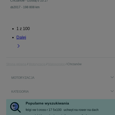
Chrzanów
-
Dzisiaj o 10:17
2017 - 198 808 km
1
z
100
Dalej
Strona główna
Motoryzacja
Małopolskie
Chrzanów
MOTORYZACJA
KATEGORIA
Popularne wyszukiwania
felgi vw t cross r 17 5x100
uchwyt na rower na dach