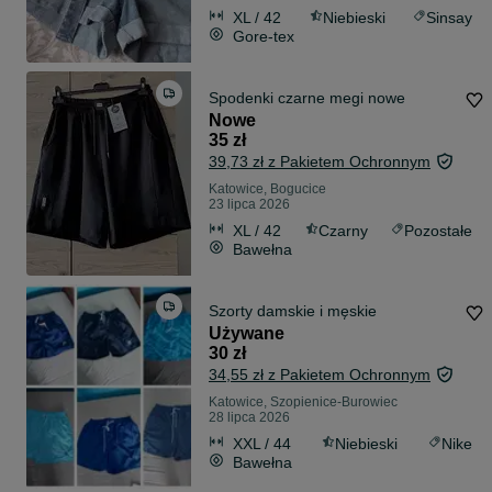
XL / 42
Niebieski
Sinsay
Gore-tex
Spodenki czarne megi nowe
Nowe
35 zł
39,73 zł z Pakietem Ochronnym
Katowice, Bogucice
23 lipca 2026
XL / 42
Czarny
Pozostałe
Bawełna
Szorty damskie i męskie
Używane
30 zł
34,55 zł z Pakietem Ochronnym
Katowice, Szopienice-Burowiec
28 lipca 2026
XXL / 44
Niebieski
Nike
Bawełna