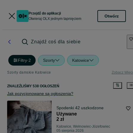
Przejdź do aplikacji
Otwórz
Otwieraj OLX jednym tapnięciem
Znajdź coś dla siebie
Filtry
·
2
Szorty
Katowice
Szorty damskie Katowice
Zobacz Więc
ZNALEŹLIŚMY 538 OGŁOSZEŃ
Jak pozycjonowane są ogłoszenia?
Spodenki 42 uszkodzone
Używane
2 zł
Katowice, Wełnowiec-Józefowiec
05 sierpnia 2026