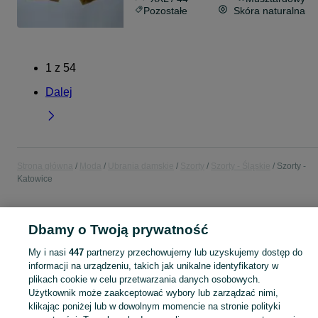
Pozostałe
Skóra naturalna
1
z
54
Dalej
Strona główna
Moda
Ubrania damskie
Szorty
Szorty - Śląskie
Szorty -
Katowice
POLSKA » ŚLĄSKIE » KATOWICE
Dbamy o Twoją prywatność
My i nasi
447
partnerzy przechowujemy lub uzyskujemy dostęp do
KATEGORIA
informacji na urządzeniu, takich jak unikalne identyfikatory w
plikach cookie w celu przetwarzania danych osobowych.
Zobacz Więc
Szeroki wybór szortów damskich Katowice ▶️ jeansowe, dresowe, koronkowe i letnie ✅ Nowe i używane w atrakcyjnych cenach ✌ Znajdź oferty na OLX.pl!
Użytkownik może zaakceptować wybory lub zarządzać nimi,
klikając poniżej lub w dowolnym momencie na stronie polityki