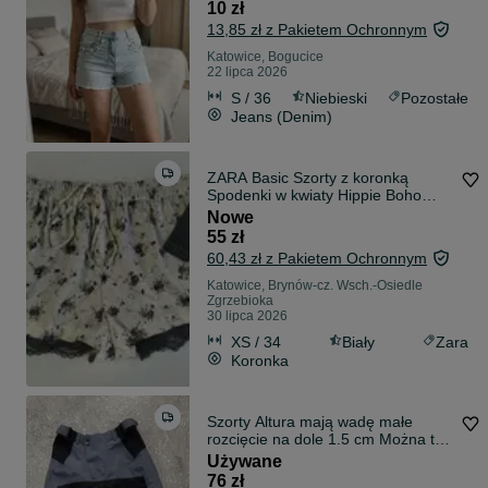
10 zł
13,85 zł z Pakietem Ochronnym
Katowice, Bogucice
22 lipca 2026
S / 36
Niebieski
Pozostałe
Jeans (Denim)
ZARA Basic Szorty z koronką
Spodenki w kwiaty Hippie Boho
Ecru Czarne XS 34
Nowe
55 zł
60,43 zł z Pakietem Ochronnym
Katowice, Brynów-cz. Wsch.-Osiedle
Zgrzebioka
30 lipca 2026
XS / 34
Biały
Zara
Koronka
Szorty Altura mają wadę małe
rozcięcie na dole 1.5 cm Można to
samemu
Używane
76 zł