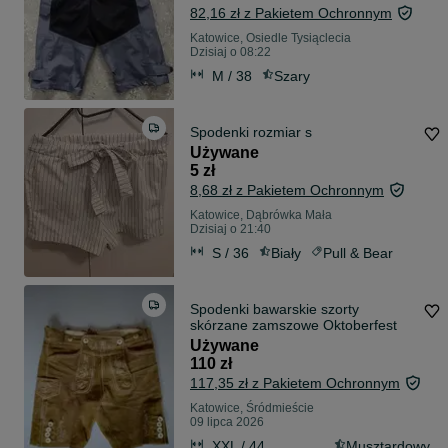
82,16 zł z Pakietem Ochronnym
Katowice, Osiedle Tysiąclecia
Dzisiaj o 08:22
M / 38
Szary
Spodenki rozmiar s
Używane
5 zł
8,68 zł z Pakietem Ochronnym
Katowice, Dąbrówka Mała
Dzisiaj o 21:40
S / 36
Biały
Pull & Bear
Spodenki bawarskie szorty
skórzane zamszowe Oktoberfest
Używane
110 zł
117,35 zł z Pakietem Ochronnym
Katowice, Śródmieście
09 lipca 2026
XXL / 44
Musztardowy