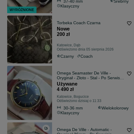
37-40 mm
Srebrny
Klasyczny
WYRÓŻNIONE
Torbeka Coach Czarna
Nowe
200 zł
Katowice, Dąb
Odświeżono dnia 05 sierpnia 2026
Czarny
Coach
Omega Seamaster De Ville -
Oryginał - Złoto - Stal - Po Serwisie
!!!
Używane
4 490 zł
Katowice, Bogucice
Odświeżono dzisiaj o 11:33
30-36 mm
Wielokolorowy
Klasyczny
Omega De Ville - Automatic -