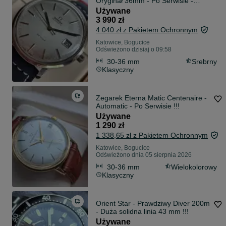
Oryginał 36mm - Po Serwisie -
Gwarancja !
Używane
3 990 zł
4 040 zł z Pakietem Ochronnym
Katowice, Bogucice
Odświeżono dzisiaj o 09:58
30-36 mm
Srebrny
Klasyczny
Zegarek Eterna Matic Centenaire -
Automatic - Po Serwisie !!!
Używane
1 290 zł
1 338,65 zł z Pakietem Ochronnym
Katowice, Bogucice
Odświeżono dnia 05 sierpnia 2026
30-36 mm
Wielokolorowy
Klasyczny
Orient Star - Prawdziwy Diver 200m
- Duża solidna linia 43 mm !!!
Używane