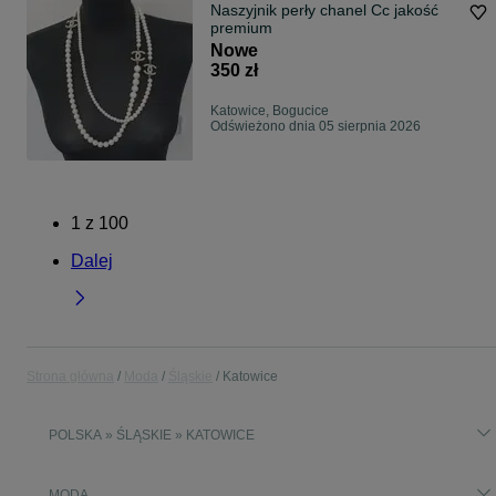
Naszyjnik perły chanel Cc jakość
premium
Nowe
350 zł
Katowice, Bogucice
Odświeżono dnia 05 sierpnia 2026
1
z
100
Dalej
Strona główna
Moda
Śląskie
Katowice
POLSKA » ŚLĄSKIE » KATOWICE
MODA