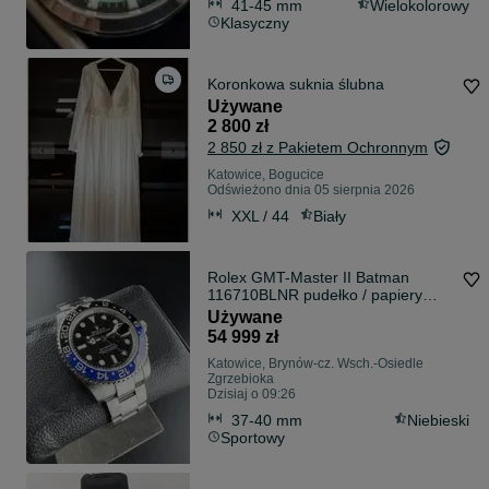
41-45 mm
Wielokolorowy
Klasyczny
Koronkowa suknia ślubna
Używane
2 800 zł
2 850 zł z Pakietem Ochronnym
Katowice, Bogucice
Odświeżono dnia 05 sierpnia 2026
XXL / 44
Biały
Rolex GMT-Master II Batman
116710BLNR pudełko / papiery
box/papers
Używane
54 999 zł
Katowice, Brynów-cz. Wsch.-Osiedle
Zgrzebioka
Dzisiaj o 09:26
37-40 mm
Niebieski
Sportowy