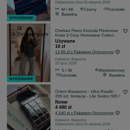
Odświeżono dnia 05 sierpnia 2026
M / 48
Czarny
Pozostałe
Bawełna
WYRÓŻNIONE
Chelsea Peers Koszula Piżamowa
Dostawa gratis
Krata S Cozy Homewear Cotton
Pajama Shirt
Używane
10 zł
13,85 zł z Pakietem Ochronnym
Katowice, Bogucice
25 lipca 2026
S / 36
Wielokolorowy
Pozostałe
Bawełna
WYRÓŻNIONE
Orient Masatomo - Ultra Rzadki -
Dostawa gratis
200 szt. limitacja - Lite Srebro 925 !
Nowe
4 490 zł
4 540 zł z Pakietem Ochronnym
Katowice, Bogucice
Odświeżono dnia 05 sierpnia 2026