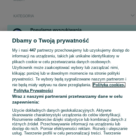
KATEGORIA
Popularne wyszukiwania
okulary polaroid
dla chłopaka prezent
spinki do mankietów
Dbamy o Twoją prywatność
My i nasi
447
partnerzy przechowujemy lub uzyskujemy dostęp do
Zobacz Więc
Moda Katowice ▶️ Odzież, obuwie, torebki, akcesoria i biżuteria ✅ Nowe i używane w atrakcyjnych cenach ✌ Znajdź najlepsze ogłoszenia na OLX.pl!
informacji na urządzeniu, takich jak unikalne identyfikatory w
plikach cookie w celu przetwarzania danych osobowych.
Użytkownik może zaakceptować wybory lub zarządzać nimi,
Mapa kategorii
klikając poniżej lub w dowolnym momencie na stronie polityki
prywatności. Te wybory będą sygnalizowane naszym partnerom i
Mapa miejscowości
nie będą miały wpływu na dane przeglądania.
Polityka cookies,
Mapa ministron
Polityka Prywatności
Popularne wyszukiwania
Wraz z naszymi partnerami przetwarzamy dane w celu
zapewnienia:
Użycie dokładnych danych geolokalizacyjnych. Aktywne
skanowanie charakterystyki urządzenia do celów identyfikacji.
Rozumienie odbiorców dzięki statystyce lub kombinacji danych z
różnych źródeł. Przechowywanie informacji na urządzeniu lub
dostęp do nich. Pomiar efektywności reklam. Rozwój i ulepszanie
usług. Tworzenie profili w celu personalizacji treści. Tworzenie