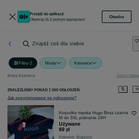
Przejdź do aplikacji
Otwórz
Otwieraj OLX jednym tapnięciem
Znajdź coś dla siebie
Filtry
·
2
Moda
Katowice
Moda Katowice
Zobacz Więc
ZNALEŹLIŚMY
PONAD
1 000 OGŁOSZEŃ
Jak pozycjonowane są ogłoszenia?
Koszulka męska Hugo Boss czarna
M do 3XL pobranie 24H
Używane
69 zł
Katowice, Bogucice