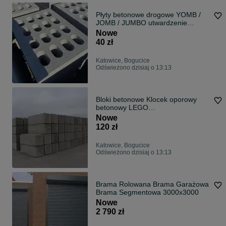
Płyty betonowe drogowe YOMB /
JOMB / JUMBO utwardzenie
100x75x12,5cm
Nowe
40 zł
Katowice, Bogucice
Odświeżono dzisiaj o 13:13
Bloki betonowe Klocek oporowy
betonowy LEGO
60/120/180/240CM/ 60CM
Nowe
120 zł
Katowice, Bogucice
Odświeżono dzisiaj o 13:13
Brama Rolowana Brama Garażowa
Brama Segmentowa 3000x3000
Nowe
2 790 zł