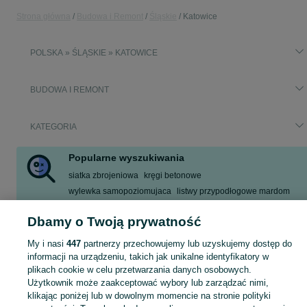
Strona główna
Budowa i Remont
Śląskie
Katowice
POLSKA » ŚLĄSKIE » KATOWICE
BUDOWA I REMONT
KATEGORIA
Popularne wyszukiwania
siatka zbrojeniowa
kręgi betonowe
wylewka samopoziomujaca
listwy przypodłogowe mardom
oddam za darmo
okno 1 szybowe
165x205
sklejka
Dbamy o Twoją prywatność
Zobacz Więcej
My i nasi
447
partnerzy przechowujemy lub uzyskujemy dostęp do
informacji na urządzeniu, takich jak unikalne identyfikatory w
Zobacz Więc
Aktualne oferty z kategorii Budowa i Remont w Katowice blisko Ciebie ➤ Kupuj nowe lub używane w dobrej cenie, przeglądaj lokalne ogłoszenia ☝ Szybkie kupno i sprzedaż na OLX.pl
plikach cookie w celu przetwarzania danych osobowych.
Użytkownik może zaakceptować wybory lub zarządzać nimi,
klikając poniżej lub w dowolnym momencie na stronie polityki
Mapa kategorii