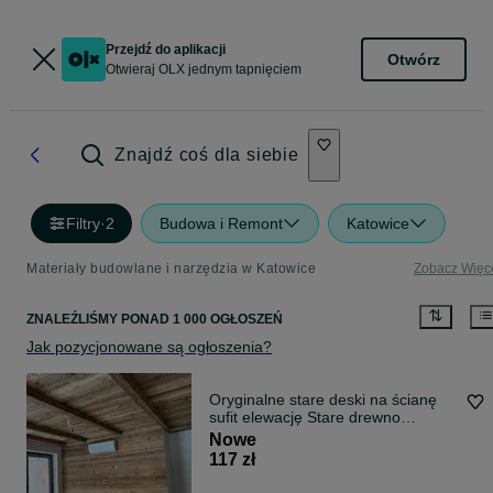
Przejdź do aplikacji
Otwórz
Otwieraj OLX jednym tapnięciem
Znajdź coś dla siebie
Filtry
·
2
Budowa i Remont
Katowice
Materiały budowlane i narzędzia w Katowice
Zobacz Więc
ZNALEŹLIŚMY
PONAD
1 000 OGŁOSZEŃ
Jak pozycjonowane są ogłoszenia?
Oryginalne stare deski na ścianę
sufit elewację Stare drewno
rustykalne Panel ścienny Belki
Nowe
117 zł