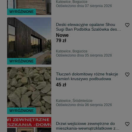
Katowice, Bogucice
Odświeżono dnia 07 sierpnia 2026
WYRÓŻNIONE
Deski elewacyjne opalane Shou
Sugi Ban Podbitka Szalówka deska
opalana
Nowe
79 zł
Katowice, Bogucice
Odświeżono dnia 05 sierpnia 2026
WYRÓŻNIONE
Tłuczeń dolomitowy różne frakcje
kamień kruszywo podbudowa
45 zł
Katowice, Śródmieście
Odświeżono dnia 06 sierpnia 2026
WYRÓŻNIONE
Drzwi wejściowe zewnętrzne do
mieszkania-wewnątrzklatkowe z