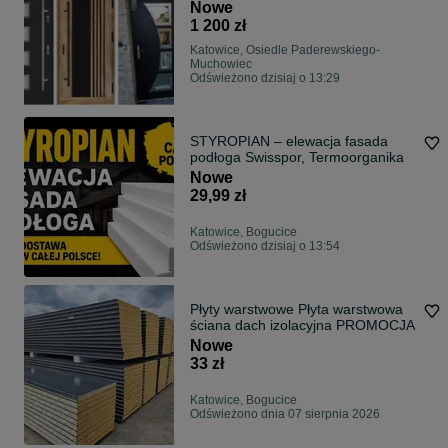
montażem
Nowe
1 200 zł
Katowice, Osiedle Paderewskiego-
Muchowiec
Odświeżono dzisiaj o 13:29
STYROPIAN – elewacja fasada
podłoga Swisspor, Termoorganika
Nowe
29,99 zł
Katowice, Bogucice
Odświeżono dzisiaj o 13:54
Płyty warstwowe Płyta warstwowa
ściana dach izolacyjna PROMOCJA
Nowe
33 zł
Katowice, Bogucice
Odświeżono dnia 07 sierpnia 2026