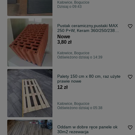
Katowice, Bogucice
Dzisiaj o 09:43
Pustak ceramiczny,pustaki MAX
250 P+W, Keram 360/250/238
nowość
Nowe
3,80 zł
Katowice, Bogucice
Odświeżono dzisiaj o 14:39
Palety 150 cm x 80 cm, raz użyte
prawie nowe
12 zł
Katowice, Bogucice
Odświeżono dzisiaj o 05:38
Oddam w dobre ręce panele ok
30m2 rezewacja