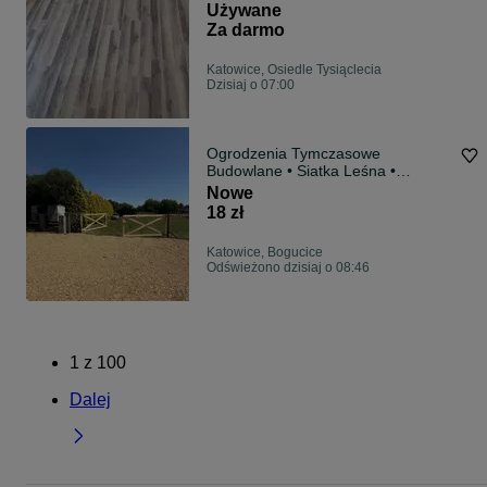
Używane
Za darmo
Katowice, Osiedle Tysiąclecia
Dzisiaj o 07:00
Ogrodzenia Tymczasowe
Budowlane • Siatka Leśna •
SŁUPKI METALOWE lub
Nowe
Drewniane • SZYBKIE TERMINY
18 zł
48h • Śląsk
Katowice, Bogucice
Odświeżono dzisiaj o 08:46
1
z
100
Dalej