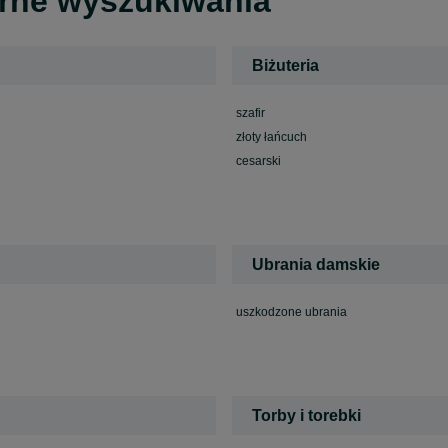
arne wyszukiwania
Biżuteria
szafir
złoty łańcuch
cesarski
Ubrania damskie
uszkodzone ubrania
Torby i torebki