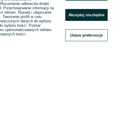
. Rozumienie odbiorców dzięki
ł. Przechowywanie informacji na
ci reklam. Rozwój i ulepszanie
Akceptuj niezbędne
. Tworzenie profili w celu
raniczonych danych do wyboru
o wyboru treści. Pomiar
boru spersonalizowanych reklam.
zowanych treści.
Ustaw preferencje