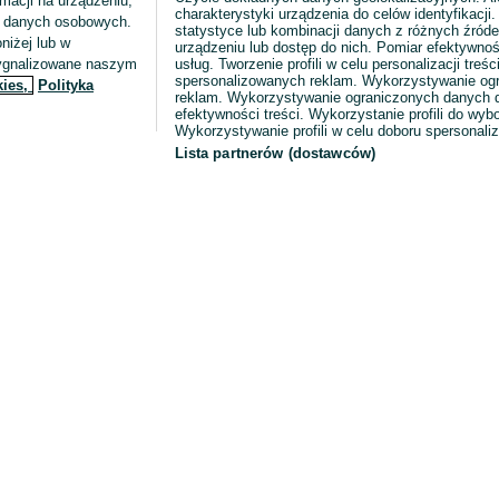
macji na urządzeniu,
charakterystyki urządzenia do celów identyfikacji
ia danych osobowych.
statystyce lub kombinacji danych z różnych źróde
niżej lub w
urządzeniu lub dostęp do nich. Pomiar efektywnoś
sygnalizowane naszym
usług. Tworzenie profili w celu personalizacji treści
spersonalizowanych reklam. Wykorzystywanie og
kies,
Polityka
reklam. Wykorzystywanie ograniczonych danych d
efektywności treści. Wykorzystanie profili do wy
Wykorzystywanie profili w celu doboru spersonali
Lista partnerów (dostawców)