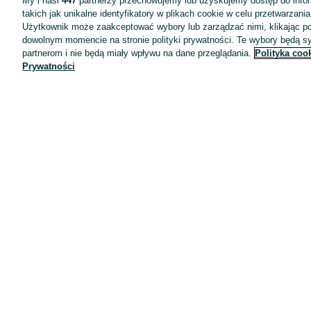
My i nasi
447
partnerzy przechowujemy lub uzyskujemy dostęp do infor
takich jak unikalne identyfikatory w plikach cookie w celu przetwarzan
Użytkownik może zaakceptować wybory lub zarządzać nimi, klikając po
dowolnym momencie na stronie polityki prywatności. Te wybory będą 
partnerom i nie będą miały wpływu na dane przeglądania.
Polityka coo
Prywatności
Aplikacje mobilne OLX.pl
Pomoc
Wyróżnione ogłoszenia
Oferta dla firm
Blog
Regulamin
Polityka prywatności
Reklama
Informacja o realizowanej strategii podatkowej