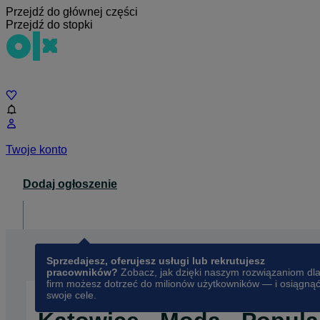
Przejdź do głównej części
Przejdź do stopki
Czat
Twoje konto
Dodaj ogłoszenie
Dla biznesu
opens in a new tab
Sprzedajesz, oferujesz usługi lub rekrutujesz
pracowników?
Zobacz, jak dzięki naszym rozwiązaniom dl
firm możesz dotrzeć do milionów użytkowników — i osiągną
swoje cele.