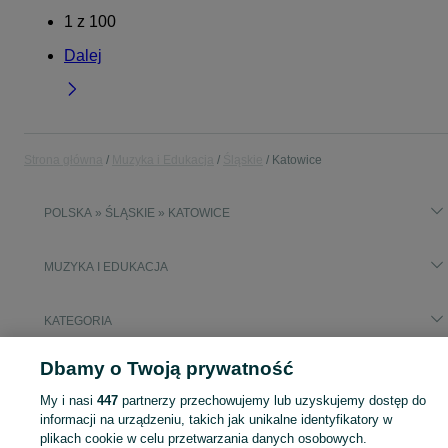
1
z
100
Dalej
Strona główna
Muzyka i Edukacja
Śląskie
Katowice
POLSKA » ŚLĄSKIE » KATOWICE
MUZYKA I EDUKACJA
KATEGORIA
Dbamy o Twoją prywatność
Popularne wyszukiwania
fender mustang gt 40
My i nasi
447
partnerzy przechowujemy lub uzyskujemy dostęp do
informacji na urządzeniu, takich jak unikalne identyfikatory w
plikach cookie w celu przetwarzania danych osobowych.