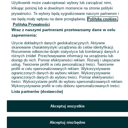
Zobacz Więc
Sprzedaż towarów dla relaksu, twórczości i nauki Katowice ▶️ Nowe i używane instrumenty, książki, filmy i inne ✌ Kupuj i sprzedawaj na OLX.pl!
Użytkownik może zaakceptować wybory lub zarządzać nimi,
klikając poniżej lub w dowolnym momencie na stronie polityki
prywatności. Te wybory będą sygnalizowane naszym partnerom i
Mapa kategorii
nie będą miały wpływu na dane przeglądania.
Polityka cookies,
Mapa miejscowości
Polityka Prywatności
Wraz z naszymi partnerami przetwarzamy dane w celu
Mapa ministron
zapewnienia:
Popularne wyszukiwania
Użycie dokładnych danych geolokalizacyjnych. Aktywne
skanowanie charakterystyki urządzenia do celów identyfikacji.
Rozumienie odbiorców dzięki statystyce lub kombinacji danych z
różnych źródeł. Przechowywanie informacji na urządzeniu lub
dostęp do nich. Pomiar efektywności reklam. Rozwój i ulepszanie
usług. Tworzenie profili w celu personalizacji treści. Tworzenie
profili w celu spersonalizowanych reklam. Wykorzystywanie
ograniczonych danych do wyboru reklam. Wykorzystywanie
ograniczonych danych do wyboru treści. Pomiar efektywności
treści. Wykorzystanie profili do wyboru spersonalizowanych reklam.
Wykorzystywanie profili w celu doboru spersonalizowanych treści.
Lista partnerów (dostawców)
Akceptuj wszystkie
Akceptuj niezbędne