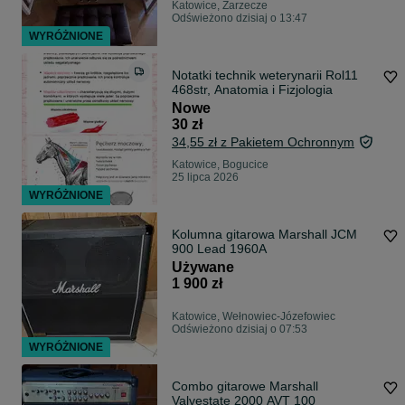
Katowice, Zarzecze
Odświeżono dzisiaj o 13:47
WYRÓŻNIONE
Notatki technik weterynarii Rol11
468str, Anatomia i Fizjologia
Nowe
30 zł
34,55 zł z Pakietem Ochronnym
Katowice, Bogucice
25 lipca 2026
WYRÓŻNIONE
Kolumna gitarowa Marshall JCM
900 Lead 1960A
Używane
1 900 zł
Katowice, Wełnowiec-Józefowiec
Odświeżono dzisiaj o 07:53
WYRÓŻNIONE
Combo gitarowe Marshall
Valvestate 2000 AVT 100