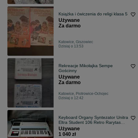
Książka i ćwiczenia do religi klasa 5
Używane
Za darmo
Katowice, Giszowiec
Dzisiaj o 13:53
Rekreacje Mikołajka Sempe
Gościnny
Używane
Za darmo
Katowice, Piotrowice-Ochojec
Dzisiaj o 12:42
Keyboard Organy Syntezator Unitra
Eltra Student 106 Retro Rarytas
Skórzany futerał Instrukcja Zobacz
Używane
jak NOWE !
1 040 zł