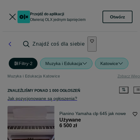
Przejdź do aplikacji
Otwórz
Otwieraj OLX jednym tapnięciem
Znajdź coś dla siebie
Filtry
·
2
Muzyka i Edukacja
Katowice
Muzyka i Edukacja Katowice
Zobacz Więc
ZNALEŹLIŚMY
PONAD
1 000 OGŁOSZEŃ
Jak pozycjonowane są ogłoszenia?
Pianino Yamaha clp 645 jak nowe
Używane
6 500 zł