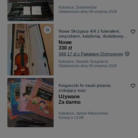
Katowice, Śródmieście
Odświeżono dnia 09 sierpnia 2026
Nowe Skrzypce 4/4 z futerałem,
smyczkiem, kalafonią, dodatkowymi
strunami i mostkiem.
Nowe
330 zł
349,17 zł z Pakietem Ochronnym
Katowice, Osiedle Tysiąclecia
Odświeżono dnia 09 sierpnia 2026
Książeczki fo nauki pisania
znikający tusz
Używane
Za darmo
Katowice, Janów-Nikiszowiec
Dzisiaj o 13:09