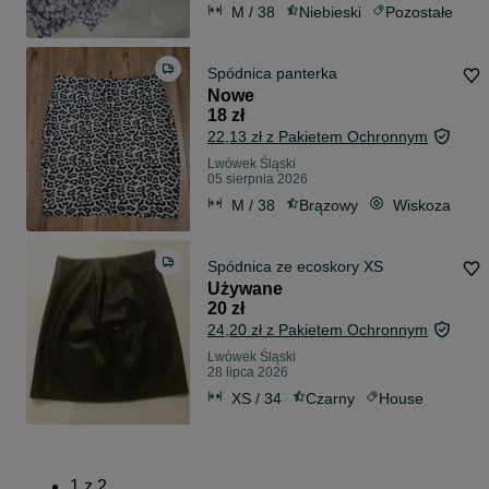
M / 38
Niebieski
Pozostałe
Spódnica panterka
Nowe
18 zł
22,13 zł z Pakietem Ochronnym
Lwówek Śląski
05 sierpnia 2026
M / 38
Brązowy
Wiskoza
Spódnica ze ecoskory XS
Używane
20 zł
24,20 zł z Pakietem Ochronnym
Lwówek Śląski
28 lipca 2026
XS / 34
Czarny
House
1
z
2