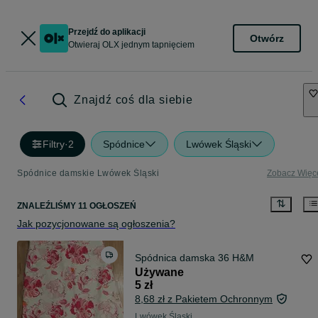
Przejdź do aplikacji
Otwórz
Otwieraj OLX jednym tapnięciem
Znajdź coś dla siebie
Filtry
·
2
Spódnice
Lwówek Śląski
Spódnice damskie Lwówek Śląski
Zobacz Więc
ZNALEŹLIŚMY 11 OGŁOSZEŃ
Jak pozycjonowane są ogłoszenia?
Spódnica damska 36 H&M
Używane
5 zł
8,68 zł z Pakietem Ochronnym
Lwówek Śląski