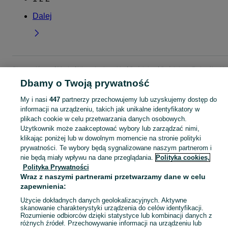
Dalej
Strona główna
Moda
Ubrania damskie
Spódnice
Spódnice - Dolnośląskie
Spódnice - Lwówek Śląski
Dbamy o Twoją prywatność
My i nasi
447
partnerzy przechowujemy lub uzyskujemy dostęp do
KATEGORIA
informacji na urządzeniu, takich jak unikalne identyfikatory w
plikach cookie w celu przetwarzania danych osobowych.
Użytkownik może zaakceptować wybory lub zarządzać nimi,
Zobacz Więc
Szeroki wybór spódnic damskich Lwówek Śląski ▶️ midi, maxi, mini, jeansowe i eleganckie ✅ Nowe i używane w atrakcyjnych cenach ✌ Znajdź oferty na OLX.pl!
klikając poniżej lub w dowolnym momencie na stronie polityki
prywatności. Te wybory będą sygnalizowane naszym partnerom i
nie będą miały wpływu na dane przeglądania.
Polityka cookies,
Mapa kategorii
Polityka Prywatności
Mapa miejscowości
Wraz z naszymi partnerami przetwarzamy dane w celu
Mapa ministron
zapewnienia:
Popularne wyszukiwania
Użycie dokładnych danych geolokalizacyjnych. Aktywne
skanowanie charakterystyki urządzenia do celów identyfikacji.
Rozumienie odbiorców dzięki statystyce lub kombinacji danych z
różnych źródeł. Przechowywanie informacji na urządzeniu lub