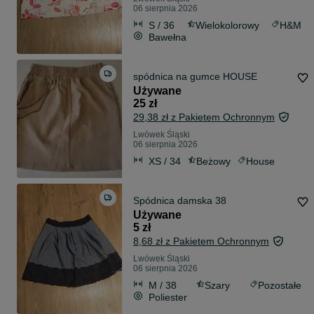
06 sierpnia 2026
S / 36
Wielokolorowy
H&M
Bawełna
spódnica na gumce HOUSE
Używane
25 zł
29,38 zł z Pakietem Ochronnym
Lwówek Śląski
06 sierpnia 2026
XS / 34
Beżowy
House
Spódnica damska 38
Używane
5 zł
8,68 zł z Pakietem Ochronnym
Lwówek Śląski
06 sierpnia 2026
M / 38
Szary
Pozostałe
Poliester